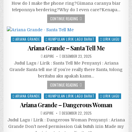
How do I make the phone ring?Gimana caranya biar
teleponnya berdering?Why do I even care?Kenapa…
CONTINUE READING
Posted
ARIANA GRANDE
KUMPULAN LIRIK LAGU BARAT
LIRIK LAGU
in
Ariana Grande – Santa Tell Me
ASPIRE
DESEMBER 23, 2025
Judul Lagu / Lirik : Santa Tell Me Penyanyi : Ariana
Grande Santa tell me if you’re really there Santa, tolong
beritahu aku apakah kamu…
CONTINUE READING
Posted
ARIANA GRANDE
KUMPULAN LIRIK LAGU BARAT
LIRIK LAGU
in
Ariana Grande – Dangerous Woman
ASPIRE
DESEMBER 22, 2025
Judul Lagu / Lirik : Dangerous Woman Penyanyi : Ariana
Grande Don’t need permission Gak butuh izin Made my