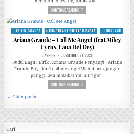
decision to test my limits Aku…
CONTINUE READING
Posted
ARIANA GRANDE
KUMPULAN LIRIK LAGU BARAT
LIRIK LAGU
in
Ariana Grande – Call Me Angel (feat.Miley
Cyrus, Lana Del Dey)
ASPIRE
DESEMBER 21, 2025
Judul Lagu / Lirik : Ariana Grande Penyanyi : Ariana
Grande Boy, don’t call me angel Wahai pria, jangan
panggil aku malaikat You ain’t got…
CONTINUE READING
Navigasi
← Older posts
pos
Cari