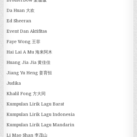
Da Huan 大欢
Ed Sheeran
Event Dan Aktifitas
Faye Wong 王菲
Hai Lai A Mu 海来阿木
Huang Jia Jia 黄佳佳
Jiang Yu Heng 姜育恒
Judika
Khalil Fong 方大同
Kumpulan Lirik Lagu Barat
Kumpulan Lirik Lagu Indonesia
Kumpulan Lirik Lagu Mandarin
Li Mao Shan 李茂山