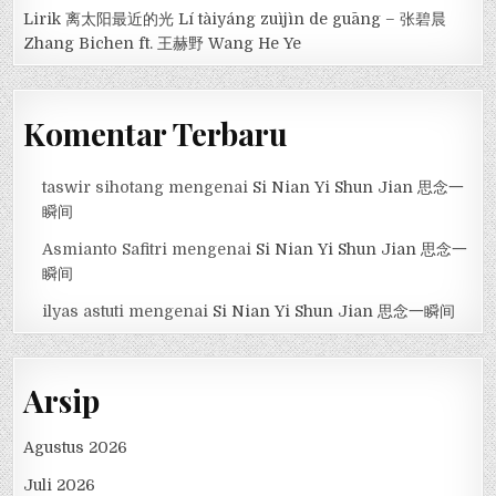
Lirik 离太阳最近的光 Lí tàiyáng zuìjìn de guāng – 张碧晨
Zhang Bichen ft. 王赫野 Wang He Ye
Komentar Terbaru
taswir sihotang
mengenai
Si Nian Yi Shun Jian 思念一
瞬间
Asmianto Safitri
mengenai
Si Nian Yi Shun Jian 思念一
瞬间
ilyas astuti
mengenai
Si Nian Yi Shun Jian 思念一瞬间
Arsip
Agustus 2026
Juli 2026