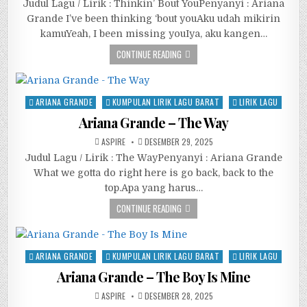
Judul Lagu / Lirik : Thinkin’ Bout YouPenyanyi : Ariana
Grande I’ve been thinking ‘bout youAku udah mikirin
kamuYeah, I been missing youIya, aku kangen…
CONTINUE READING
Posted
ARIANA GRANDE
KUMPULAN LIRIK LAGU BARAT
LIRIK LAGU
in
Ariana Grande – The Way
ASPIRE
DESEMBER 29, 2025
Judul Lagu / Lirik : The WayPenyanyi : Ariana Grande
What we gotta do right here is go back, back to the
top.Apa yang harus…
CONTINUE READING
Posted
ARIANA GRANDE
KUMPULAN LIRIK LAGU BARAT
LIRIK LAGU
in
Ariana Grande – The Boy Is Mine
ASPIRE
DESEMBER 28, 2025