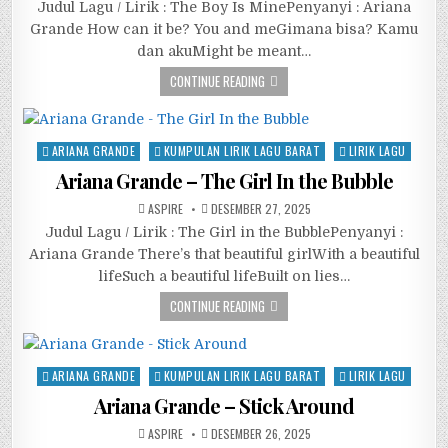
Judul Lagu / Lirik : The Boy Is MinePenyanyi : Ariana
Grande How can it be? You and meGimana bisa? Kamu
dan akuMight be meant…
CONTINUE READING
Posted
ARIANA GRANDE
KUMPULAN LIRIK LAGU BARAT
LIRIK LAGU
in
Ariana Grande – The Girl In the Bubble
ASPIRE
DESEMBER 27, 2025
Judul Lagu / Lirik : The Girl in the BubblePenyanyi :
Ariana Grande There’s that beautiful girlWith a beautiful
lifeSuch a beautiful lifeBuilt on lies…
CONTINUE READING
Posted
ARIANA GRANDE
KUMPULAN LIRIK LAGU BARAT
LIRIK LAGU
in
Ariana Grande – Stick Around
ASPIRE
DESEMBER 26, 2025