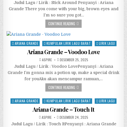
Judul Lagu / Lirik : Stick Around Penyanyi : Ariana
Grande There you come with your big, brown eyes and
I’m so sure you got…
CONTINUE READING
Posted
ARIANA GRANDE
KUMPULAN LIRIK LAGU BARAT
LIRIK LAGU
in
Ariana Grande – Voodoo Love
ASPIRE
DESEMBER 25, 2025
Judul Lagu / Lirik : Voodoo LovePenyanyi : Ariana
Grande I’m gonna mix a potion up, make a special drink
for youAku akan mencampur ramuan,…
CONTINUE READING
Posted
ARIANA GRANDE
KUMPULAN LIRIK LAGU BARAT
LIRIK LAGU
in
Ariana Grande – Touch It
ASPIRE
DESEMBER 24, 2025
Judul Lagu / Lirik : Touch ItPenyanyi : Ariana Grande