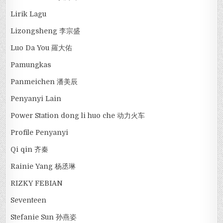
Lirik Lagu
Lizongsheng 李宗盛
Luo Da You 羅大佑
Pamungkas
Panmeichen 潘美辰
Penyanyi Lain
Power Station dong li huo che 动力火车
Profile Penyanyi
Qi qin 齐秦
Rainie Yang 杨丞琳
RIZKY FEBIAN
Seventeen
Stefanie Sun 孙燕姿