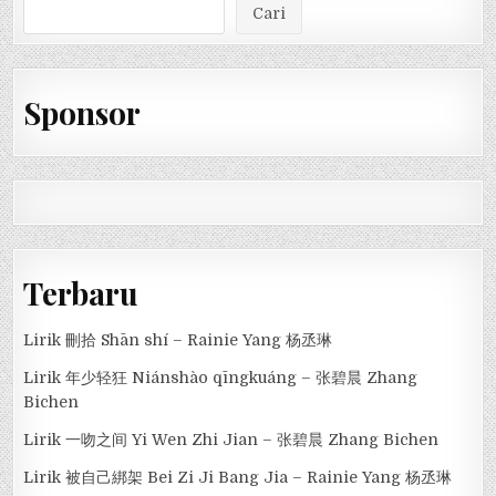
Cari
Sponsor
Terbaru
Lirik 刪拾 Shān shí – Rainie Yang 杨丞琳
Lirik 年少轻狂 Niánshào qīngkuáng – 张碧晨 Zhang
Bichen
Lirik 一吻之间 Yi Wen Zhi Jian – 张碧晨 Zhang Bichen
Lirik 被自己綁架 Bei Zi Ji Bang Jia – Rainie Yang 杨丞琳