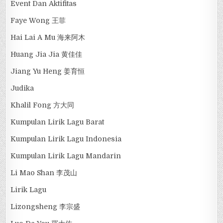
Event Dan Aktifitas
Faye Wong 王菲
Hai Lai A Mu 海来阿木
Huang Jia Jia 黄佳佳
Jiang Yu Heng 姜育恒
Judika
Khalil Fong 方大同
Kumpulan Lirik Lagu Barat
Kumpulan Lirik Lagu Indonesia
Kumpulan Lirik Lagu Mandarin
Li Mao Shan 李茂山
Lirik Lagu
Lizongsheng 李宗盛