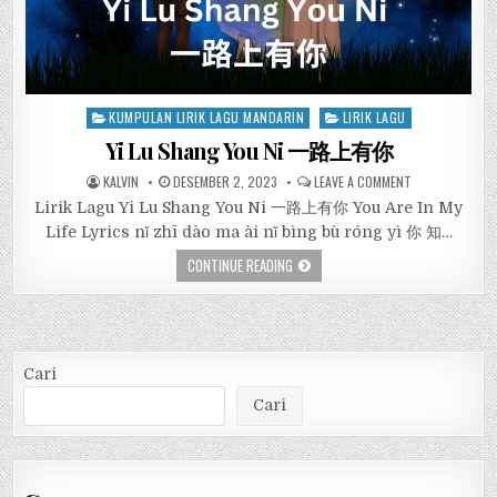
Posted
KUMPULAN LIRIK LAGU MANDARIN
LIRIK LAGU
in
Yi Lu Shang You Ni 一路上有你
KALVIN
DESEMBER 2, 2023
LEAVE A COMMENT
Lirik Lagu Yi Lu Shang You Ni 一路上有你 You Are In My
Life Lyrics nǐ zhī dào ma ài nǐ bìng bù róng yì 你 知…
CONTINUE READING
Cari
Cari