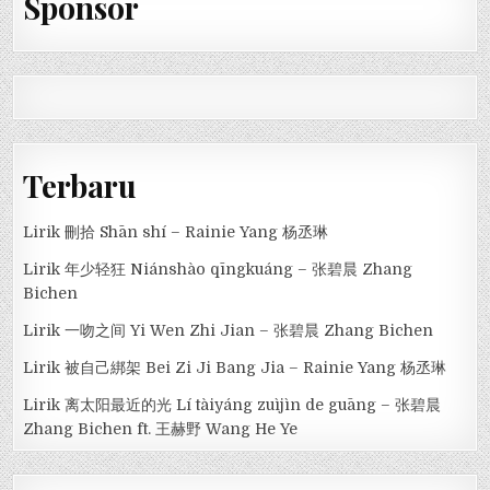
Sponsor
Terbaru
Lirik 刪拾 Shān shí – Rainie Yang 杨丞琳
Lirik 年少轻狂 Niánshào qīngkuáng – 张碧晨 Zhang
Bichen
Lirik 一吻之间 Yi Wen Zhi Jian – 张碧晨 Zhang Bichen
Lirik 被自己綁架 Bei Zi Ji Bang Jia – Rainie Yang 杨丞琳
Lirik 离太阳最近的光 Lí tàiyáng zuìjìn de guāng – 张碧晨
Zhang Bichen ft. 王赫野 Wang He Ye