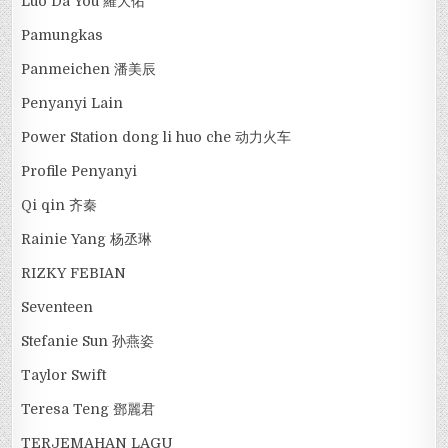
Luo Da You 羅大佑
Pamungkas
Panmeichen 潘美辰
Penyanyi Lain
Power Station dong li huo che 动力火车
Profile Penyanyi
Qi qin 齐秦
Rainie Yang 杨丞琳
RIZKY FEBIAN
Seventeen
Stefanie Sun 孙燕姿
Taylor Swift
Teresa Teng 鄧麗君
TERJEMAHAN LAGU