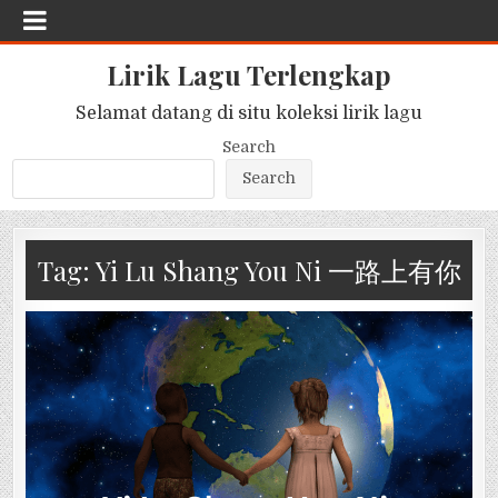
Lirik Lagu Terlengkap
Selamat datang di situ koleksi lirik lagu
Search
Search
Tag:
Yi Lu Shang You Ni 一路上有你