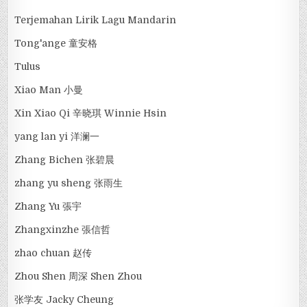
Terjemahan Lirik Lagu Mandarin
Tong'ange 童安格
Tulus
Xiao Man 小曼
Xin Xiao Qi 辛晓琪 Winnie Hsin
yang lan yi 洋澜一
Zhang Bichen 张碧晨
zhang yu sheng 张雨生
Zhang Yu 張宇
Zhangxinzhe 張信哲
zhao chuan 赵传
Zhou Shen 周深 Shen Zhou
张学友 Jacky Cheung