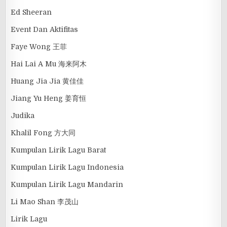
Ed Sheeran
Event Dan Aktifitas
Faye Wong 王菲
Hai Lai A Mu 海来阿木
Huang Jia Jia 黄佳佳
Jiang Yu Heng 姜育恒
Judika
Khalil Fong 方大同
Kumpulan Lirik Lagu Barat
Kumpulan Lirik Lagu Indonesia
Kumpulan Lirik Lagu Mandarin
Li Mao Shan 李茂山
Lirik Lagu