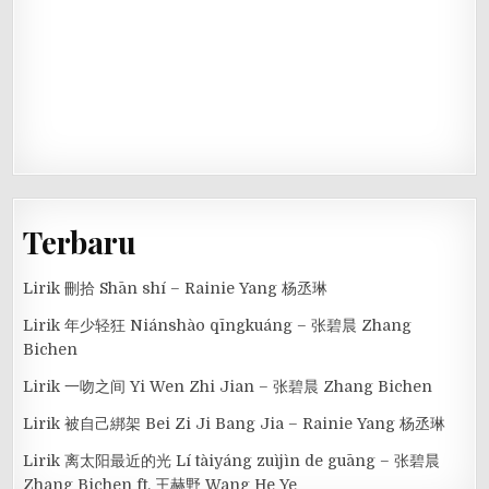
Terbaru
Lirik 刪拾 Shān shí – Rainie Yang 杨丞琳
Lirik 年少轻狂 Niánshào qīngkuáng – 张碧晨 Zhang
Bichen
Lirik 一吻之间 Yi Wen Zhi Jian – 张碧晨 Zhang Bichen
Lirik 被自己綁架 Bei Zi Ji Bang Jia – Rainie Yang 杨丞琳
Lirik 离太阳最近的光 Lí tàiyáng zuìjìn de guāng – 张碧晨
Zhang Bichen ft. 王赫野 Wang He Ye