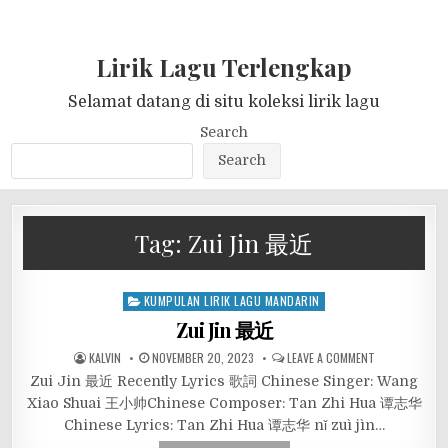
Lirik Lagu Terlengkap
Selamat datang di situ koleksi lirik lagu
Search
Search
Tag:
Zui Jin 最近
Posted
KUMPULAN LIRIK LAGU MANDARIN
in
Zui Jin 最近
KALVIN
NOVEMBER 20, 2023
LEAVE A COMMENT
Zui Jin 最近 Recently Lyrics 歌詞 Chinese Singer: Wang
Xiao Shuai 王小帅Chinese Composer: Tan Zhi Hua 谭志华
Chinese Lyrics: Tan Zhi Hua 谭志华 nǐ zuì jìn…