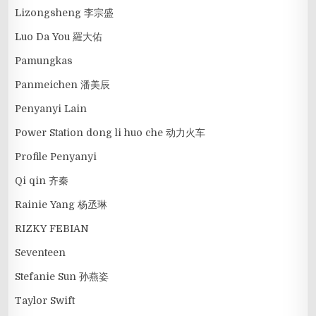
Lizongsheng 李宗盛
Luo Da You 羅大佑
Pamungkas
Panmeichen 潘美辰
Penyanyi Lain
Power Station dong li huo che 动力火车
Profile Penyanyi
Qi qin 齐秦
Rainie Yang 杨丞琳
RIZKY FEBIAN
Seventeen
Stefanie Sun 孙燕姿
Taylor Swift