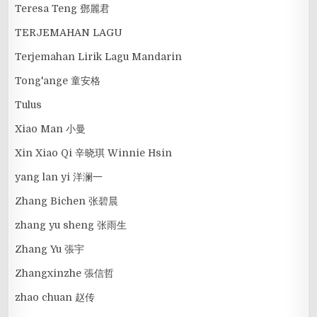
Teresa Teng 鄧麗君
TERJEMAHAN LAGU
Terjemahan Lirik Lagu Mandarin
Tong'ange 童安格
Tulus
Xiao Man 小曼
Xin Xiao Qi 辛晓琪 Winnie Hsin
yang lan yi 洋澜一
Zhang Bichen 张碧晨
zhang yu sheng 张雨生
Zhang Yu 張宇
Zhangxinzhe 張信哲
zhao chuan 赵传