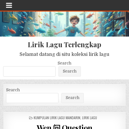
Lirik Lagu Terlengkap
Selamat datang di situ koleksi lirik lagu
Search
Search
Search
Search
POSTED
KUMPULAN LIRIK LAGU MANDARIN
,
LIRIK LAGU
IN
Wen 问 Question