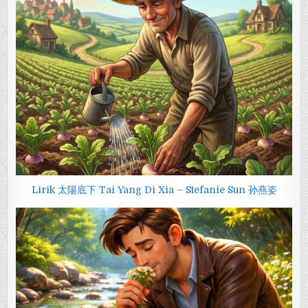
Lirik 太陽底下 Tai Yang Di Xia – Stefanie Sun 孙燕姿