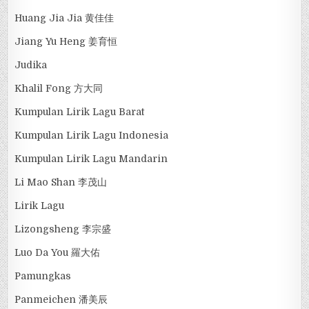
Huang Jia Jia 黄佳佳
Jiang Yu Heng 姜育恒
Judika
Khalil Fong 方大同
Kumpulan Lirik Lagu Barat
Kumpulan Lirik Lagu Indonesia
Kumpulan Lirik Lagu Mandarin
Li Mao Shan 李茂山
Lirik Lagu
Lizongsheng 李宗盛
Luo Da You 羅大佑
Pamungkas
Panmeichen 潘美辰