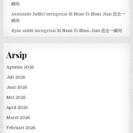
瞬间
Asmianto Safitri
mengenai
Si Nian Yi Shun Jian 思念一
瞬间
ilyas astuti
mengenai
Si Nian Yi Shun Jian 思念一瞬间
Arsip
Agustus 2026
Juli 2026
Juni 2026
Mei 2026
April 2026
Maret 2026
Februari 2026