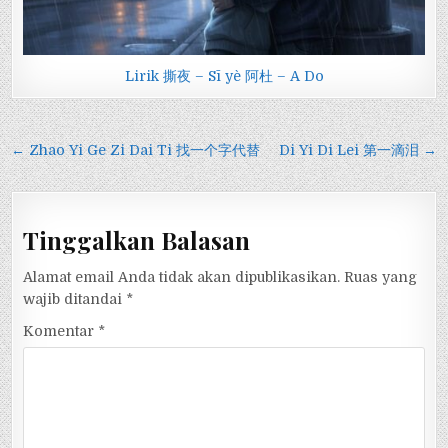
Lirik 撕夜 – Sī yè 阿杜 – A Do
Navigasi
← Zhao Yi Ge Zi Dai Ti 找一个字代替
Di Yi Di Lei 第一滴泪 →
pos
Tinggalkan Balasan
Alamat email Anda tidak akan dipublikasikan.
Ruas yang
wajib ditandai
*
Komentar
*