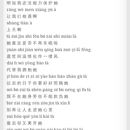
明 知 我 还 没 能 力 保 护 她
ràng wǒ men xiāng yù ā
让 我 们 相 遇 啊
shàng tiān ā
上 天 啊
tā zuì jìn shì fǒu bú zài shī mián lā
她 最 近 是 否 不 再 失 眠 啦
yuàn shì jiān wēn qíng huà zuò yì lǚ fēng
愿 世 间 温 情 化 作 一 缕 风
dài tì wǒ yōng bào tā
代 替 我 拥 抱 她
yǐ hòu de rì zi nǐ yào hǎo hǎo zhào gù tā
以 后 的 日 子 你 要 好 好 照 顾 她
wǒ bú zài tā shēn páng nǐ bù néng qī fu tā
我 不 在 她 身 旁 你 不 能 欺 负 她
bié zài ràng rén zǒu jìn tā xīn lǐ
别 再 让 人 走 进 她 心 里
zuì hòu què yòu lí kāi tā
最 后 却 又 离 开 她
yīn wèi wǒ bú yuàn zài kàn tā liú lèi lā