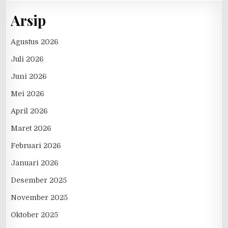
Arsip
Agustus 2026
Juli 2026
Juni 2026
Mei 2026
April 2026
Maret 2026
Februari 2026
Januari 2026
Desember 2025
November 2025
Oktober 2025