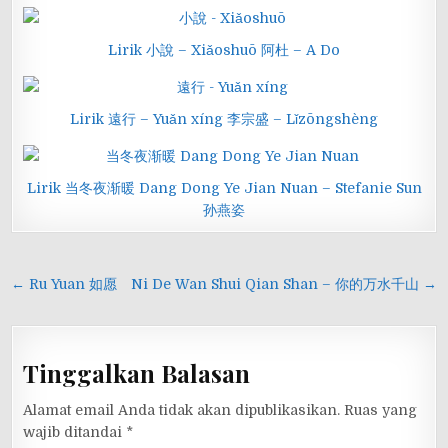
Lirik 小說 – Xiǎoshuō 阿杜 – A Do
Lirik 遠行 – Yuǎn xíng 李宗盛 – Lǐzōngshèng
Lirik 当冬夜渐暖 Dang Dong Ye Jian Nuan – Stefanie Sun
孙燕姿
Navigasi
← Ru Yuan 如愿
Ni De Wan Shui Qian Shan – 你的万水千山 →
pos
Tinggalkan Balasan
Alamat email Anda tidak akan dipublikasikan.
Ruas yang
wajib ditandai
*