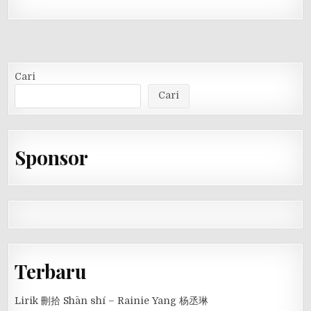
Alternative:
Cari
Cari
Sponsor
Terbaru
Lirik 刪拾 Shān shí – Rainie Yang 杨丞琳