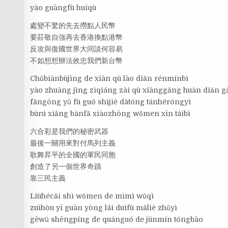
yào guāngfù huíqù
處變不驚的先去撈點人民幣
要莊敬自強再去香港換點港幣
反攻與復國世界大同談何容易
不如想想辦法效忠我們新台幣
Chǔbiànbùjīng de xiān qù lāo diǎn rénmínbì
yào zhuāng jìng zìqiáng zài qù xiānggǎng huàn diǎn g
fǎngōng yǔ fù guó shìjiè dàtóng tánhéróngyì
bùrú xiǎng bànfǎ xiàozhōng wǒmen xīn táibì
六合彩是我們的秘密武器
最後一關用來對付馬列主義
歌舞昇平的全國的軍民同胞
創造了另一個世界奇蹟
靠三民主義
Liùhécǎi shì wǒmen de mìmì wǔqì
zuìhòu yī guān yòng lái duìfù mǎliè zhǔyì
gēwǔ shēngpíng de quánguó de jūnmín tóngbāo