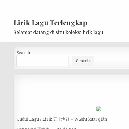
Lirik Lagu Terlengkap
Selamat datang di situ koleksi lirik lagu
Search
Search
Judul Lagu / Lirik 五十塊錢 – Wǔshí kuài qián