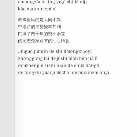
chuàngzàole lìng yīgè shìjiè qíjī
kào sānmín zhǔyì
救國救民的是大同小異
中港台的局勢變本加利
鬥爭了四十年的勢不兩立
的同志冤家路窄的回心轉意
Jiùguó jiùmín de shì dàtóngxiǎoyì
zhōnggǎng tái de júshì biàn běn jiā lì
dòuzhēngle sìshí nián de shìbùliǎnglì
de tóngzhì yuānjiālùzhǎi de huíxīnzhuǎnyì