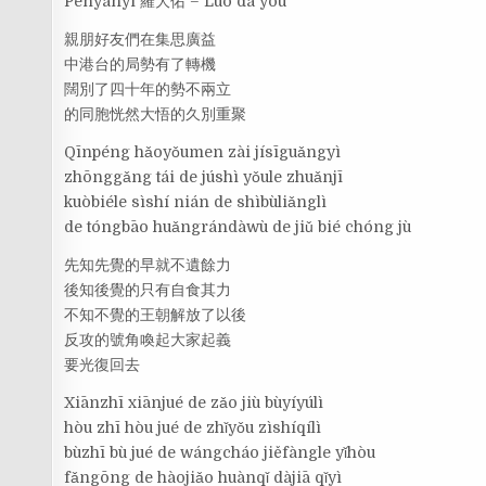
Penyanyi 羅大佑 – Luó dà yòu
親朋好友們在集思廣益
中港台的局勢有了轉機
闊別了四十年的勢不兩立
的同胞恍然大悟的久別重聚
Qīnpéng hǎoyǒumen zài jísīguǎngyì
zhōnggǎng tái de júshì yǒule zhuǎnjī
kuòbiéle sìshí nián de shìbùliǎnglì
de tóngbāo huǎngrándàwù de jiǔ bié chóng jù
先知先覺的早就不遺餘力
後知後覺的只有自食其力
不知不覺的王朝解放了以後
反攻的號角喚起大家起義
要光復回去
Xiānzhī xiānjué de zǎo jiù bùyíyúlì
hòu zhī hòu jué de zhǐyǒu zìshíqílì
bùzhī bù jué de wángcháo jiěfàngle yǐhòu
fǎngōng de hàojiǎo huànqǐ dàjiā qǐyì