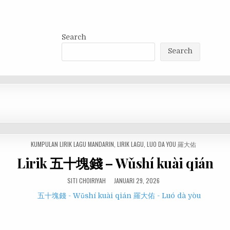
Search
Search
POSTED
KUMPULAN LIRIK LAGU MANDARIN
,
LIRIK LAGU
,
LUO DA YOU 羅大佑
IN
Lirik 五十塊錢 – Wǔshí kuài qián
SITI CHOIRIYAH
JANUARI 29, 2026