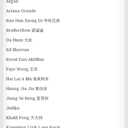
Afgan
Ariana Grande
Ban Dun Xiong Di 半吨兄弟
BrotherBow 梁诚诚
Da Huan 大欢
Ed Sheeran
Event Dan Aktifitas
Faye Wong 王菲
Hai Lai A Mu 海来阿木
Huang Jia Jia 黄佳佳
Jiang Yu Heng 姜育恒
Judika
Khalil Fong 方大同
Kumpulan Lirik Lagu Barat