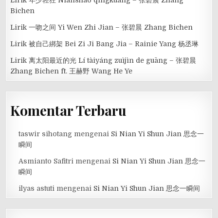
Bichen
Lirik 一吻之间 Yi Wen Zhi Jian – 张碧晨 Zhang Bichen
Lirik 被自己綁架 Bei Zi Ji Bang Jia – Rainie Yang 杨丞琳
Lirik 离太阳最近的光 Lí tàiyáng zuìjìn de guāng – 张碧晨
Zhang Bichen ft. 王赫野 Wang He Ye
Komentar Terbaru
taswir sihotang
mengenai
Si Nian Yi Shun Jian 思念一
瞬间
Asmianto Safitri
mengenai
Si Nian Yi Shun Jian 思念一
瞬间
ilyas astuti
mengenai
Si Nian Yi Shun Jian 思念一瞬间