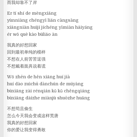
而我却靠不了岸
Er tí shí de mèngxiǎng
yùnniàng chéngyī liǎn cāngsāng
xiǎngniàn huìjí jíchéng yīmiàn hǎiyáng
ér wǒ què kào bùliǎo àn
我真的好想回家
回到最初单纯的模样
不想在人前苦苦逞强
不想戴着面具说着谎
Wǒ zhēn de hěn xiǎng huí jiā
huí dào zuìchū dānchún de múyàng
bùxiǎng zài rénqián kǔ kǔ chěngqiáng
bùxiǎng dàizhe miànjù shuōzhe huǎng
不想苟且偷生
怎么今天我会变成这样荒唐
我真的好想回家
你的爱让我变得勇敢