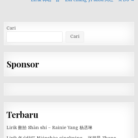
pos
Cari
Cari
Sponsor
Terbaru
Lirik 刪拾 Shān shí – Rainie Yang 杨丞琳
Lirik 年少轻狂 Niánshào qīngkuáng – 张碧晨 Zhang