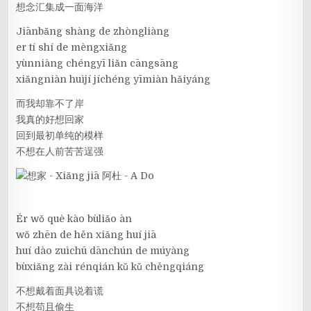
想念汇集成一面海洋
Jiānbǎng shàng de zhòngliàng
er tí shí de mèngxiǎng
yùnniàng chéngyī liǎn cāngsāng
xiǎngniàn huìjí jíchéng yīmiàn hǎiyáng
而我却靠不了岸
我真的好想回家
回到最初单纯的模样
不想在人前苦苦逞强
Ér wǒ què kào bùliǎo àn
wǒ zhēn de hěn xiǎng huí jiā
huí dào zuìchū dānchún de múyàng
bùxiǎng zài rénqián kǔ kǔ chěngqiáng
不想戴着面具说着谎
不想苟且偷生