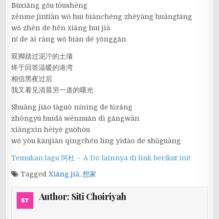
Bùxiǎng gǒu tōushēng
zěnme jīntiān wǒ huì biànchéng zhèyàng huāngtáng
wǒ zhēn de hěn xiǎng huí jiā
nǐ de ài ràng wǒ biàn dé yǒnggǎn
双脚踏过泥泞的土壤
终于回答温暖的港湾
相信黑夜过后
我又看见清晨另一道的曙光
Shuāng jiǎo tàguò nínìng de tǔrǎng
zhōngyú huídá wēnnuǎn dì gǎngwān
xiāngxìn hēiyè guòhòu
wǒ yòu kànjiàn qīngchén lìng yīdào de shǔguāng
Temukan lagu 阿杜 – A Do lainnya di link berikut ini!
Tagged
Xiǎng jiā
,
想家
Author:
Siti Choiriyah