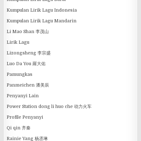
Kumpulan Lirik Lagu Indonesia
Kumpulan Lirik Lagu Mandarin
Li Mao Shan 李茂山
Lirik Lagu
Lizongsheng 李宗盛
Luo Da You 羅大佑
Pamungkas
Panmeichen 潘美辰
Penyanyi Lain
Power Station dong li huo che 动力火车
Profile Penyanyi
Qi qin 齐秦
Rainie Yang 杨丞琳