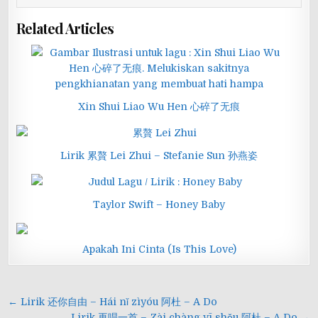
Related Articles
Xin Shui Liao Wu Hen 心碎了无痕
Lirik 累贅 Lei Zhui – Stefanie Sun 孙燕姿
Taylor Swift – Honey Baby
Apakah Ini Cinta (Is This Love)
Navigasi
← Lirik 还你自由 – Hái nǐ zìyóu 阿杜 – A Do
Lirik 再唱一首 – Zài chàng yī shǒu 阿杜 – A Do →