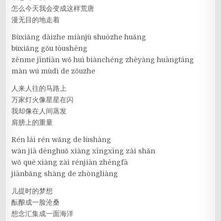
怎么今天我会变成这样荒唐
漫无目的地走着
Bùxiǎng dàizhe miànjù shuōzhe huǎng
bùxiǎng gǒu tōushēng
zěnme jīntiān wǒ huì biànchéng zhèyàng huāngtáng
màn wú mùdì de zǒuzhe
人来人往的马路上
万家灯火像星星在闪
我却像在人间蒸发
肩膀上的重量
Rén lái rén wǎng de lùshàng
wàn jiā dēnghuǒ xiàng xīngxīng zài shǎn
wǒ què xiàng zài rénjiān zhēngfā
jiānbǎng shàng de zhòngliàng
儿提时的梦想
酝酿成一脸沧桑
想念汇集成一面海洋