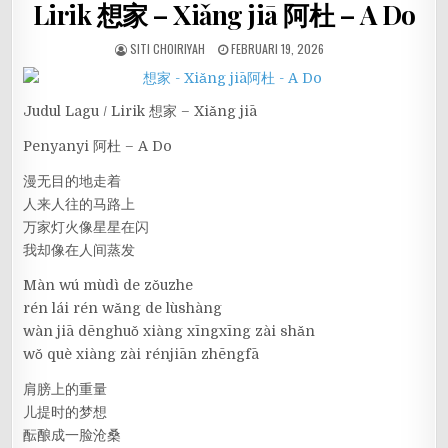
Lirik 想家 – Xiǎng jiā 阿杜 – A Do
SITI CHOIRIYAH
FEBRUARI 19, 2026
Judul Lagu / Lirik 想家 – Xiǎng jiā
Penyanyi 阿杜 – A Do
漫无目的地走着
人来人往的马路上
万家灯火像星星在闪
我却像在人间蒸发
Màn wú mùdì de zǒuzhe
rén lái rén wǎng de lùshàng
wàn jiā dēnghuǒ xiàng xīngxīng zài shǎn
wǒ què xiàng zài rénjiān zhēngfā
肩膀上的重量
儿提时的梦想
酝酿成一脸沧桑