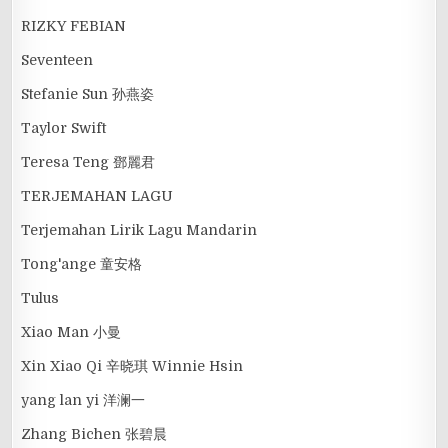
RIZKY FEBIAN
Seventeen
Stefanie Sun 孙燕姿
Taylor Swift
Teresa Teng 鄧麗君
TERJEMAHAN LAGU
Terjemahan Lirik Lagu Mandarin
Tong'ange 童安格
Tulus
Xiao Man 小曼
Xin Xiao Qi 辛晓琪 Winnie Hsin
yang lan yi 洋澜一
Zhang Bichen 张碧晨