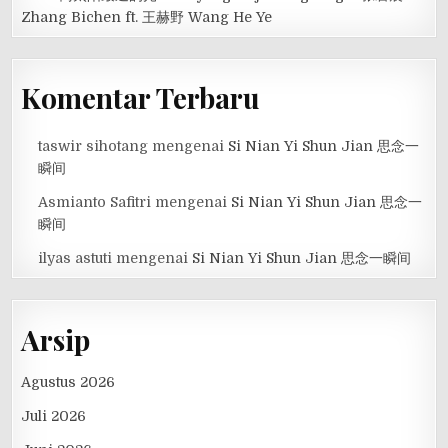
Zhang Bichen ft. 王赫野 Wang He Ye
Komentar Terbaru
taswir sihotang
mengenai
Si Nian Yi Shun Jian 思念一
瞬间
Asmianto Safitri
mengenai
Si Nian Yi Shun Jian 思念一
瞬间
ilyas astuti
mengenai
Si Nian Yi Shun Jian 思念一瞬间
Arsip
Agustus 2026
Juli 2026