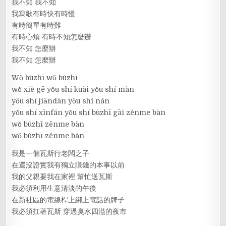
我不知 我不知
我寫歌有時快有時慢
有時簡單有時難
有時心煩 有時不知怎麼辦
我不知 怎麼辦
我不知 怎麼辦
Wǒ bùzhī wǒ bùzhī
wǒ xiě gē yǒu shí kuài yǒu shí màn
yǒu shí jiǎndān yǒu shí nán
yǒu shí xīnfán yǒu shí bùzhī gāi zěnme bàn
wǒ bùzhī zěnme bàn
wǒ bùzhī zěnme bàn
我是一個瓦斯行老闆之子
在還沒證實我有獨立賺錢的本事以前
我的父親要我在家裡 幫忙送瓦斯
我必須利用生意清淡的午後
在新社區的電線桿上綁上電話的牌子
我必須扛著瓦斯 穿過臭水四溢的夜市