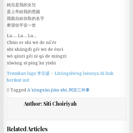
純兒是我的女兒
是上帝給我的恩賜
我親自給你取的名字
希望你平安一世
La….. La…. La….
Chún er shì wǒ de nǚ’ér
shì shàngdì gěi wǒ de ēncì
wǒ qīnzì gěi nǐ qǔ de míngzì
xīwàng nǐ píng’ān yīshì
Temukan lagu 李宗盛 – Lǐzōngshèng lainnya di link
berikut ini!
Tagged
Ā zōngsān jiàn shì
,
阿宗三件事
Author:
Siti Choiriyah
Related Articles