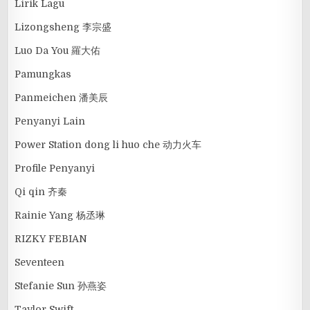
Lirik Lagu
Lizongsheng 李宗盛
Luo Da You 羅大佑
Pamungkas
Panmeichen 潘美辰
Penyanyi Lain
Power Station dong li huo che 动力火车
Profile Penyanyi
Qi qin 齐秦
Rainie Yang 杨丞琳
RIZKY FEBIAN
Seventeen
Stefanie Sun 孙燕姿
Taylor Swift