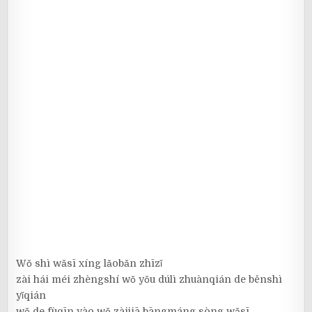
Wǒ shì wǎsī xíng lǎobǎn zhīzǐ
zài hái méi zhèngshí wǒ yǒu dúlì zhuànqián de běnshì
yǐqián
wǒ de fùqīn yào wǒ zàijiā bāngmáng sòng wǎsī