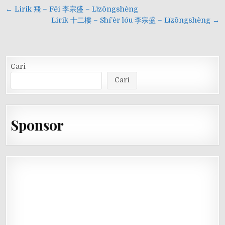
Navigasi
← Lirik 飛 – Fēi 李宗盛 – Lǐzōngshèng
pos
Lirik 十二樓 – Shí’èr lóu 李宗盛 – Lǐzōngshèng →
Cari
Cari
Sponsor