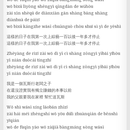
wǒ bìxū lìyòng shēngyì qīngdàn de wǔhòu
zài xīn shèqū de diànxiàn gǎn shàng bǎng shàng
diànhuà de páizǐ
wǒ bìxū kángzhe wǎsī chuānguò chòu shuǐ sì yì de yèshì
這樣的日子在我第一次上綜藝一百以後一年多才停止
這樣的日子在我第一次上綜藝一百以後一年多才停止
Zhèyàng de rìzǐ zài wǒ dì yī cì shàng zōngyì yībǎi yǐhòu
yī nián duōcái tíngzhǐ
zhèyàng de rìzǐ zài wǒ dì yī cì shàng zōngyì yībǎi yǐhòu
yī nián duōcái tíngzhǐ
我是一個瓦斯行老闆之子
在還沒證實我有獨立賺錢的本事以前
我的父親要我在家裡 幫忙送瓦斯
Wǒ shì wǎsī xíng lǎobǎn zhīzǐ
zài hái méi zhèngshí wǒ yǒu dúlì zhuànqián de běnshì
yǐqián
wǒ de fùqīn yào wǒ zàijiā bāngmáng sòng wǎsī