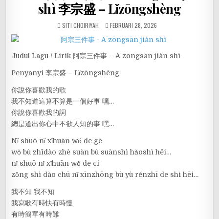
shì 李宗盛 – Lǐzōngshèng
SITI CHOIRIYAH
FEBRUARI 28, 2026
Judul Lagu / Lirik 阿宗三件事 – Ā zōngsān jiàn shì
Penyanyi 李宗盛 – Lǐzōngshèng
你說你喜歡我的歌
我不知道這算不算是一個好事 嘿…
你說你喜歡我的詞
總是道出你心中不欲人知的事 嘿…
Nǐ shuō nǐ xǐhuān wǒ de gē
wǒ bù zhīdào zhè suàn bù suànshì hǎoshì hēi…
nǐ shuō nǐ xǐhuān wǒ de cí
zǒng shì dào chū nǐ xīnzhōng bù yù rénzhī de shì hēi…
我不知 我不知
我寫歌有時快有時慢
有時簡單有時難