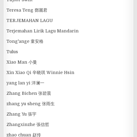
Teresa Teng 鄧麗君
TERJEMAHAN LAGU
Terjemahan Lirik Lagu Mandarin
Tong'ange 童安格
Tulus
Xiao Man 小曼
Xin Xiao Qi 辛晓琪 Winnie Hsin
yang lan yi 洋澜一
Zhang Bichen 张碧晨
zhang yu sheng 张雨生
Zhang Yu 張宇
Zhangxinzhe 張信哲
zhao chuan 赵传