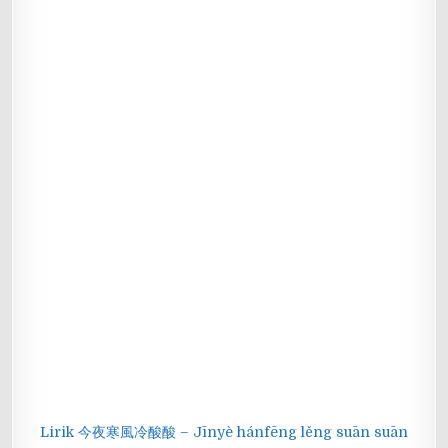
Lirik 今夜寒風冷酸酸 – Jīnyè hánfēng lěng suān suān