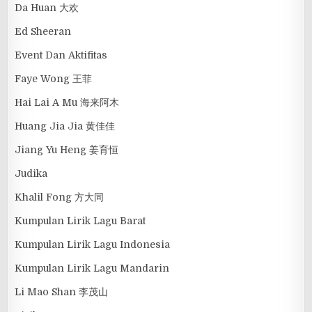
Da Huan 大欢
Ed Sheeran
Event Dan Aktifitas
Faye Wong 王菲
Hai Lai A Mu 海来阿木
Huang Jia Jia 黄佳佳
Jiang Yu Heng 姜育恒
Judika
Khalil Fong 方大同
Kumpulan Lirik Lagu Barat
Kumpulan Lirik Lagu Indonesia
Kumpulan Lirik Lagu Mandarin
Li Mao Shan 李茂山