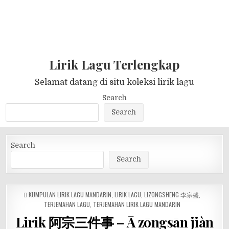
Lirik Lagu Terlengkap
Selamat datang di situ koleksi lirik lagu
Search
Search
Search
Search
POSTED
KUMPULAN LIRIK LAGU MANDARIN
,
LIRIK LAGU
,
LIZONGSHENG 李宗盛
,
IN
TERJEMAHAN LAGU
,
TERJEMAHAN LIRIK LAGU MANDARIN
Lirik 阿宗三件事 – Ā zōngsān jiàn