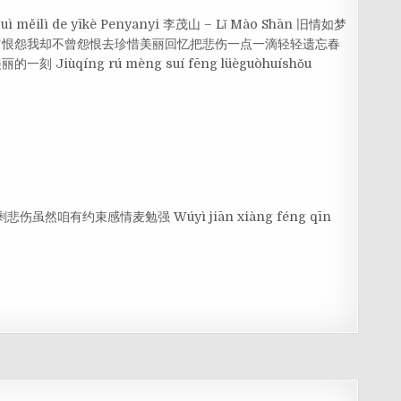
uì měilì de yīkè Penyanyi 李茂山 – Lǐ Mào Shān 旧情如梦
留恨怨我却不曾怨恨去珍惜美丽回忆把悲伤一点一滴轻轻遗忘春
ùqíng rú mèng suí fēng lüèguòhuíshǒu
只剩悲伤虽然咱有约束感情麦勉强 Wúyì jiān xiàng féng qīn