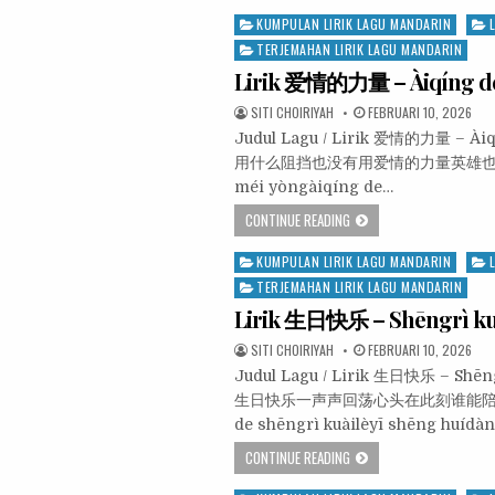
Posted
KUMPULAN LIRIK LAGU MANDARIN
in
TERJEMAHAN LIRIK LAGU MANDARIN
Lirik 爱情的力量 – Àiqíng de
SITI CHOIRIYAH
FEBRUARI 10, 2026
Judul Lagu / Lirik 爱情的力量 – Ài
用什么阻挡也没有用爱情的力量英雄也会为爱来牺牲
méi yòngàiqíng de…
CONTINUE READING
Posted
KUMPULAN LIRIK LAGU MANDARIN
in
TERJEMAHAN LIRIK LAGU MANDARIN
Lirik 生日快乐 – Shēngrì ku
SITI CHOIRIYAH
FEBRUARI 10, 2026
Judul Lagu / Lirik 生日快乐 – Sh
生日快乐一声声回荡心头在此刻谁能陪伴你左右
de shēngrì kuàilèyī shēng huídà
CONTINUE READING