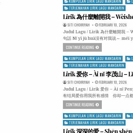
Posted
KUMPULAN LIRIK LAGU MANDARIN
in
TERJEMAHAN LIRIK LAGU MANDARIN
Lirik 為什麼離開我 – Wèishém
SITI CHOIRIYAH
FEBRUARI 10, 2026
Judul Lagu / Lirik 為什麼離開我 – 
句話 Nǐ yī jù huà没有对我说～ méi
CONTINUE READING
Posted
KUMPULAN LIRIK LAGU MANDARIN
in
TERJEMAHAN LIRIK LAGU MANDARIN
Lirik 爱你 – Ài nǐ 李茂山 – L
SITI CHOIRIYAH
FEBRUARI 10, 2026
Judul Lagu / Lirik 爱你 – Ài
有结局爱你用我所有感情 你却一点都不在乎 Ài nǐ
CONTINUE READING
Posted
KUMPULAN LIRIK LAGU MANDARIN
in
TERJEMAHAN LIRIK LAGU MANDARIN
Lirik 深深的爱 – Shēn shēn 