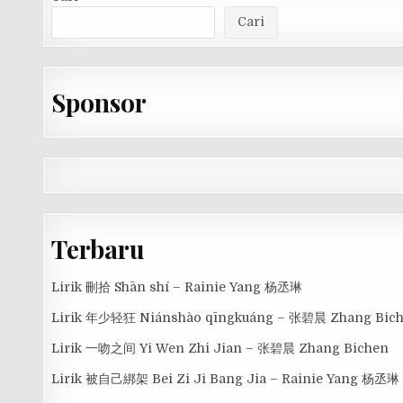
Cari
Sponsor
Terbaru
Lirik 刪拾 Shān shí – Rainie Yang 杨丞琳
Lirik 年少轻狂 Niánshào qīngkuáng – 张碧晨 Zhang Bic
Lirik 一吻之间 Yi Wen Zhi Jian – 张碧晨 Zhang Bichen
Lirik 被自己綁架 Bei Zi Ji Bang Jia – Rainie Yang 杨丞琳