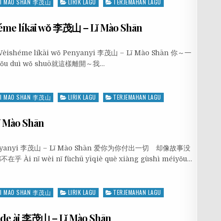
LI MAO SHAN 李茂山
LIRIK LAGU
TERJEMAHAN LAGU
e líkāi wǒ 李茂山 – Lǐ Mào Shān
Wèishéme líkāi wǒ Penyanyi 李茂山 – Lǐ Mào Shān 你～一
 yǒu duì wǒ shuō就這樣離開～我…
LI MAO SHAN 李茂山
LIRIK LAGU
TERJEMAHAN LAGU
ǐ Mào Shān
 nǐ Penyanyi 李茂山 – Lǐ Mào Shān 爱你为你付出一切 却像故事没
 wèi nǐ fùchū yīqiè què xiàng gùshì méiyǒu…
LI MAO SHAN 李茂山
LIRIK LAGU
TERJEMAHAN LAGU
de ài 李茂山 – Lǐ Mào Shān