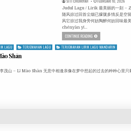
SITI CHOIRIYAH
FEBRUARI 10, 2026
Judul Lagu / Lirik 最美丽的一刻 – Z
随风掠过回首尘烟已朦胧多情反是空
风它掠过我身旁何妨陶醉何妨回味最美丽的一刻 Ji
chényān yǐ…
CONTINUE READING
RIK LAGU
TERJEMAHAN LAGU
TERJEMAHAN LIRIK LAGU MANDARIN
Mào Shān
 Penyanyi 李茂山 – Lǐ Mào Shān 无意中相逢亲像在梦中想起的过去的种种心里