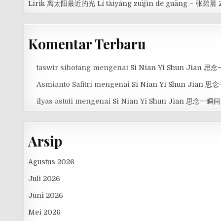
Lirik 离太阳最近的光 Lí tàiyáng zuìjìn de guāng – 张碧晨 
Komentar Terbaru
taswir sihotang
mengenai
Si Nian Yi Shun Jian 
Asmianto Safitri
mengenai
Si Nian Yi Shun Jian 
ilyas astuti
mengenai
Si Nian Yi Shun Jian 思念一瞬间
Arsip
Agustus 2026
Juli 2026
Juni 2026
Mei 2026