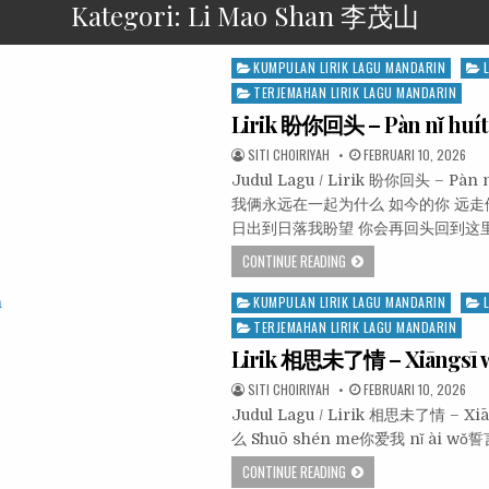
Kategori:
Li Mao Shan 李茂山
Posted
KUMPULAN LIRIK LAGU MANDARIN
in
TERJEMAHAN LIRIK LAGU MANDARIN
Lirik 盼你回头 – Pàn nǐ huí
SITI CHOIRIYAH
FEBRUARI 10, 2026
Judul Lagu / Lirik 盼你回头 – Pà
我俩永远在一起为什么 如今的你 远走
日出到日落我盼望 你会再回头回到这
CONTINUE READING
Posted
KUMPULAN LIRIK LAGU MANDARIN
in
TERJEMAHAN LIRIK LAGU MANDARIN
Lirik 相思未了情 – Xiāngsī w
SITI CHOIRIYAH
FEBRUARI 10, 2026
Judul Lagu / Lirik 相思未了情 – Xi
么 Shuō shén me你爱我 nǐ ài wǒ誓
CONTINUE READING