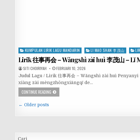
Posted
KUMPULAN LIRIK LAGU MANDARIN
LI MAO SHAN 李茂山
LI
in
Lirik 往事再会 – Wǎngshì zài huì 李茂山 – Lǐ 
SITI CHOIRIYAH
FEBRUARI 10, 2026
Judul Lagu / Lirik 往事再会 – Wǎngshì zài huì
xiàng zài mèngzhōngxiǎngqǐ de…
CONTINUE READING
Navigasi
← Older posts
pos
Cari