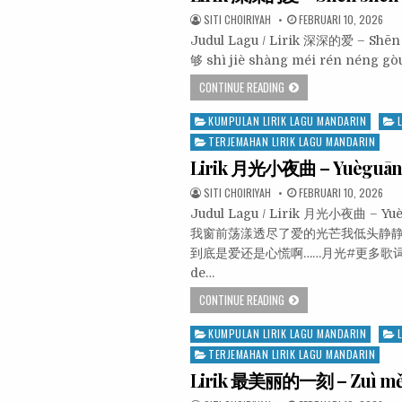
SITI CHOIRIYAH
FEBRUARI 10, 2026
Judul Lagu / Lirik 深深的爱 – Sh
够 shì jiè shàng méi rén néng
CONTINUE READING
Posted
KUMPULAN LIRIK LAGU MANDARIN
in
TERJEMAHAN LIRIK LAGU MANDARIN
Lirik 月光小夜曲 – Yuèguāng
SITI CHOIRIYAH
FEBRUARI 10, 2026
Judul Lagu / Lirik 月光小夜曲 – Y
我窗前荡漾透尽了爱的光芒我低头静静
到底是爱还是心慌啊……月光#更多歌词在 音乐网 Y
de…
CONTINUE READING
Posted
KUMPULAN LIRIK LAGU MANDARIN
in
TERJEMAHAN LIRIK LAGU MANDARIN
Lirik 最美丽的一刻 – Zuì měil