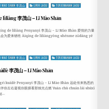
LI MAO SHAN 李茂山
LIRIK LAGU
TERJEMAHAN LAGU
 lìliàng 李茂山 – Lǐ Mào Shān
qíng de lìliàng Penyanyi 李茂山 – Lǐ Mào Shān 爱情的力量
 Àiqíng de lìliàngyòng shénme zǔdǎng yě
LI MAO SHAN 李茂山
LIRIK LAGU
TERJEMAHAN LAGU
àilè 李茂山 – Lǐ Mào Shān
ēngrì kuàilè Penyanyi 李茂山 – Lǐ Mào Shān 远处传来熟悉的
凝视你眼膜看那烛光点燃 Yuǎn chù chuán lái shúxī
ng…