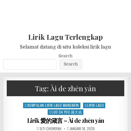
Lirik Lagu Terlengkap
Selamat datang di situ koleksi lirik lagu
Search
Search
Tag:
Ài de zhēn yán
Posted
KUMPULAN LIRIK LAGU MANDARIN
LIRIK LAGU
in
LUO DA YOU 羅大佑
Lirik 愛的箴言 – Ài de zhēn yán
SITI CHOIRIYAH
JANUARI 18, 2026