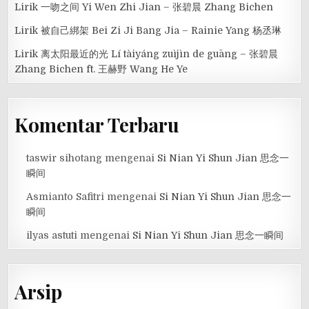
Lirik 一吻之间 Yi Wen Zhi Jian – 张碧晨 Zhang Bichen
Lirik 被自己綁架 Bei Zi Ji Bang Jia – Rainie Yang 杨丞琳
Lirik 离太阳最近的光 Lí tàiyáng zuìjìn de guāng – 张碧晨
Zhang Bichen ft. 王赫野 Wang He Ye
Komentar Terbaru
taswir sihotang
mengenai
Si Nian Yi Shun Jian 思念一
瞬间
Asmianto Safitri
mengenai
Si Nian Yi Shun Jian 思念一
瞬间
ilyas astuti
mengenai
Si Nian Yi Shun Jian 思念一瞬间
Arsip