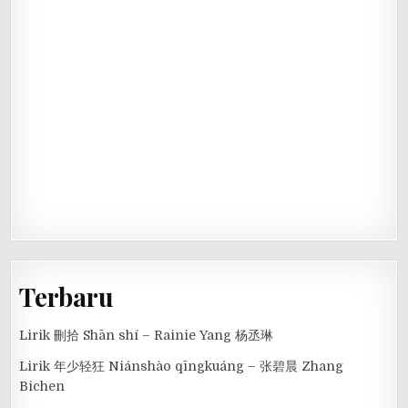
Terbaru
Lirik 刪拾 Shān shí – Rainie Yang 杨丞琳
Lirik 年少轻狂 Niánshào qīngkuáng – 张碧晨 Zhang
Bichen