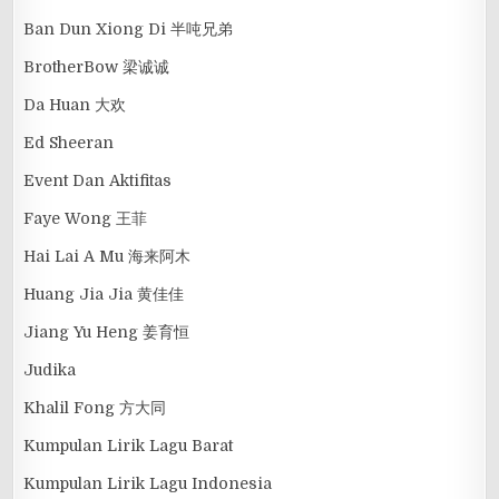
Ban Dun Xiong Di 半吨兄弟
BrotherBow 梁诚诚
Da Huan 大欢
Ed Sheeran
Event Dan Aktifitas
Faye Wong 王菲
Hai Lai A Mu 海来阿木
Huang Jia Jia 黄佳佳
Jiang Yu Heng 姜育恒
Judika
Khalil Fong 方大同
Kumpulan Lirik Lagu Barat
Kumpulan Lirik Lagu Indonesia