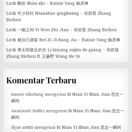
Lirik 刪拾 Shān shí – Rainie Yang 杨丞琳
Lirik 年少轻狂 Niánshào qīngkuáng – 张碧晨 Zhang
Bichen
Lirik 一吻之间 Yi Wen Zhi Jian – 张碧晨 Zhang Bichen
Lirik 被自己綁架 Bei Zi Ji Bang Jia – Rainie Yang 杨丞琳
Lirik 离太阳最近的光 Lí tàiyáng zuìjìn de guāng – 张碧晨
Zhang Bichen ft. 王赫野 Wang He Ye
Komentar Terbaru
taswir sihotang
mengenai
Si Nian Yi Shun Jian 思念一
瞬间
Asmianto Safitri
mengenai
Si Nian Yi Shun Jian 思念一
瞬间
ilyas astuti
mengenai
Si Nian Yi Shun Jian 思念一瞬间