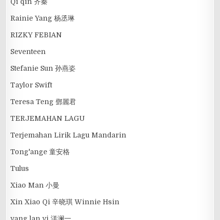
Qi qin 齐秦
Rainie Yang 杨丞琳
RIZKY FEBIAN
Seventeen
Stefanie Sun 孙燕姿
Taylor Swift
Teresa Teng 鄧麗君
TERJEMAHAN LAGU
Terjemahan Lirik Lagu Mandarin
Tong'ange 童安格
Tulus
Xiao Man 小曼
Xin Xiao Qi 辛晓琪 Winnie Hsin
yang lan yi 洋澜一