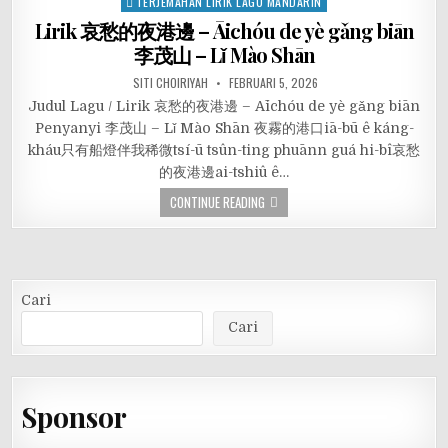
TERJEMAHAN LIRIK LAGU MANDARIN
Lirik 哀愁的夜港邊 – Āichóu de yè gǎng biān
李茂山 – Lǐ Mào Shān
SITI CHOIRIYAH
FEBRUARI 5, 2026
Judul Lagu / Lirik 哀愁的夜港邊 – Āichóu de yè gǎng biān
Penyanyi 李茂山 – Lǐ Mào Shān 夜霧的港口iā-bū ê káng-
kháu只有船燈伴我稀微tsí-ū tsûn-ting phuānn guá hi-bî哀愁
的夜港邊ai-tshiû ê…
CONTINUE READING
Cari
Cari
Sponsor