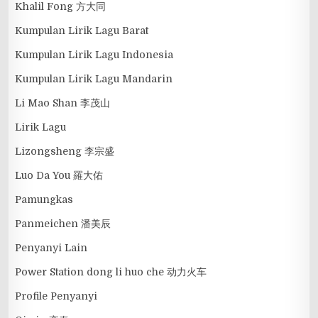
Khalil Fong 方大同
Kumpulan Lirik Lagu Barat
Kumpulan Lirik Lagu Indonesia
Kumpulan Lirik Lagu Mandarin
Li Mao Shan 李茂山
Lirik Lagu
Lizongsheng 李宗盛
Luo Da You 羅大佑
Pamungkas
Panmeichen 潘美辰
Penyanyi Lain
Power Station dong li huo che 动力火车
Profile Penyanyi