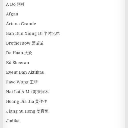
A Do 阿杜
Afgan
Ariana Grande
Ban Dun Xiong Di 半吨兄弟
BrotherBow 梁诚诚
Da Huan 大欢
Ed Sheeran
Event Dan Aktifitas
Faye Wong 王菲
Hai Lai A Mu 海来阿木
Huang Jia Jia 黄佳佳
Jiang Yu Heng 姜育恒
Judika