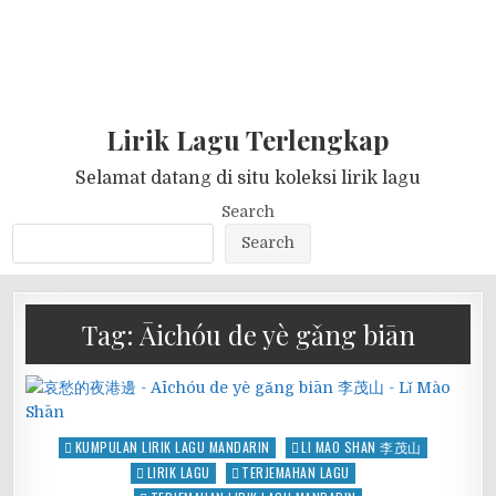
Lirik Lagu Terlengkap
Selamat datang di situ koleksi lirik lagu
Search
Search
Tag:
Āichóu de yè gǎng biān
Posted
KUMPULAN LIRIK LAGU MANDARIN
LI MAO SHAN 李茂山
in
LIRIK LAGU
TERJEMAHAN LAGU