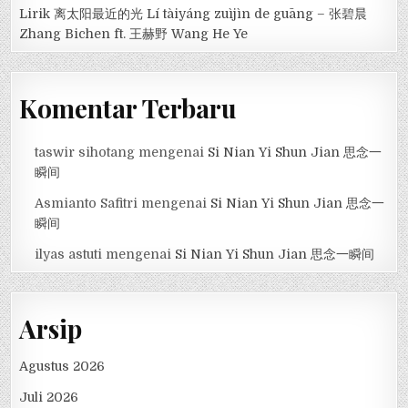
Lirik 离太阳最近的光 Lí tàiyáng zuìjìn de guāng – 张碧晨
Zhang Bichen ft. 王赫野 Wang He Ye
Komentar Terbaru
taswir sihotang
mengenai
Si Nian Yi Shun Jian 思念一
瞬间
Asmianto Safitri
mengenai
Si Nian Yi Shun Jian 思念一
瞬间
ilyas astuti
mengenai
Si Nian Yi Shun Jian 思念一瞬间
Arsip
Agustus 2026
Juli 2026