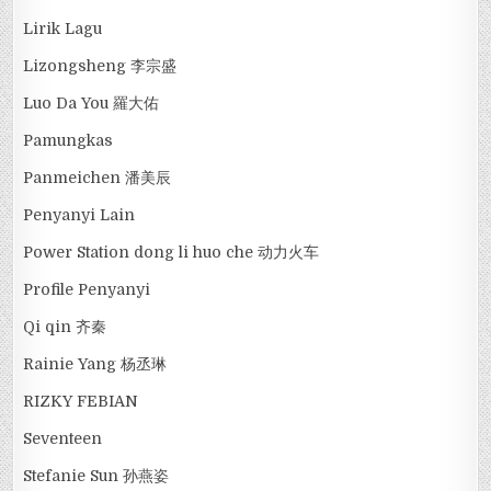
Lirik Lagu
Lizongsheng 李宗盛
Luo Da You 羅大佑
Pamungkas
Panmeichen 潘美辰
Penyanyi Lain
Power Station dong li huo che 动力火车
Profile Penyanyi
Qi qin 齐秦
Rainie Yang 杨丞琳
RIZKY FEBIAN
Seventeen
Stefanie Sun 孙燕姿