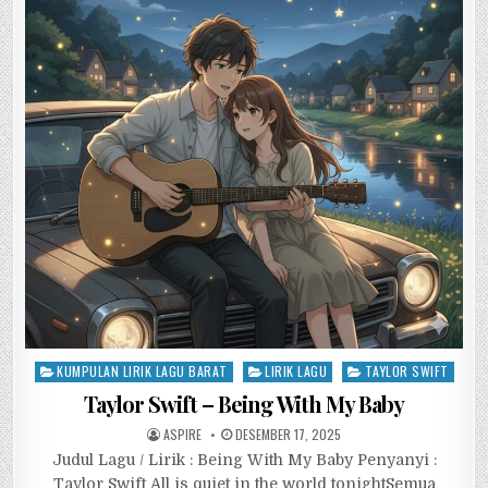
Posted
KUMPULAN LIRIK LAGU BARAT
LIRIK LAGU
TAYLOR SWIFT
in
Taylor Swift – Being With My Baby
ASPIRE
DESEMBER 17, 2025
Judul Lagu / Lirik : Being With My Baby Penyanyi :
Taylor Swift All is quiet in the world tonightSemua