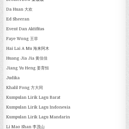
Da Huan 大欢
Ed Sheeran
Event Dan Aktifitas
Faye Wong 王菲
Hai Lai A Mu 海来阿木
Huang Jia Jia 黄佳佳
Jiang Yu Heng 姜育恒
Judika
Khalil Fong 方大同
Kumpulan Lirik Lagu Barat
Kumpulan Lirik Lagu Indonesia
Kumpulan Lirik Lagu Mandarin
Li Mao Shan 李茂山