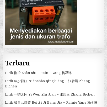
Terbaru
Lirik 刪拾 Shān shí – Rainie Yang 杨丞琳
Lirik 年少轻狂 Niánshào qīngkuáng – 张碧晨 Zhang
Bichen
Lirik 一吻之间 Yi Wen Zhi Jian – 张碧晨 Zhang Bichen
Lirik 被自己綁架 Bei Zi Ji Bang Jia – Rainie Yang 杨丞琳