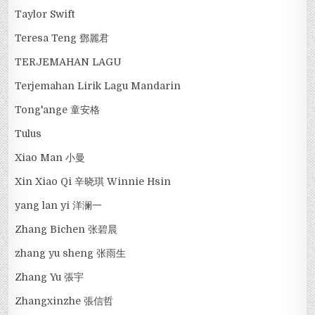
Taylor Swift
Teresa Teng 鄧麗君
TERJEMAHAN LAGU
Terjemahan Lirik Lagu Mandarin
Tong'ange 童安格
Tulus
Xiao Man 小曼
Xin Xiao Qi 辛晓琪 Winnie Hsin
yang lan yi 洋澜一
Zhang Bichen 张碧晨
zhang yu sheng 张雨生
Zhang Yu 張宇
Zhangxinzhe 張信哲