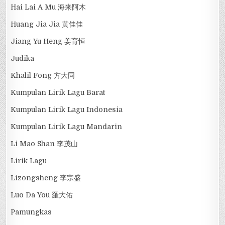
Hai Lai A Mu 海来阿木
Huang Jia Jia 黄佳佳
Jiang Yu Heng 姜育恒
Judika
Khalil Fong 方大同
Kumpulan Lirik Lagu Barat
Kumpulan Lirik Lagu Indonesia
Kumpulan Lirik Lagu Mandarin
Li Mao Shan 李茂山
Lirik Lagu
Lizongsheng 李宗盛
Luo Da You 羅大佑
Pamungkas