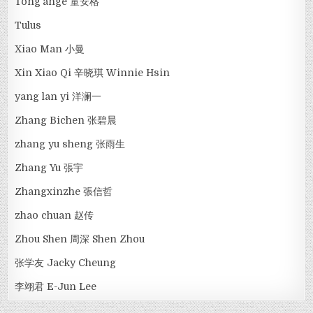
Tong'ange 童安格
Tulus
Xiao Man 小曼
Xin Xiao Qi 辛晓琪 Winnie Hsin
yang lan yi 洋澜一
Zhang Bichen 张碧晨
zhang yu sheng 张雨生
Zhang Yu 張宇
Zhangxinzhe 張信哲
zhao chuan 赵传
Zhou Shen 周深 Shen Zhou
张学友 Jacky Cheung
李翊君 E-Jun Lee