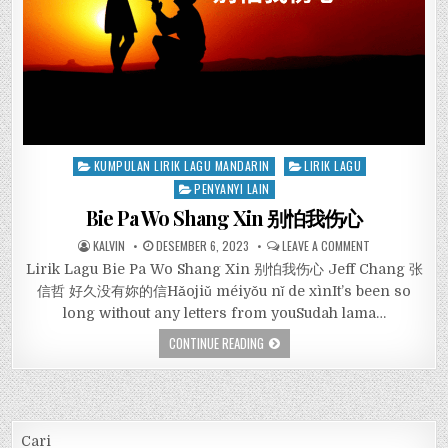
Posted
KUMPULAN LIRIK LAGU MANDARIN
LIRIK LAGU
in
PENYANYI LAIN
Bie Pa Wo Shang Xin 别怕我伤心
KALVIN
DESEMBER 6, 2023
LEAVE A COMMENT
Lirik Lagu Bie Pa Wo Shang Xin 别怕我伤心 Jeff Chang 张
信哲 好久没有妳的信Hǎojiǔ méiyǒu nǐ de xìnIt’s been so
long without any letters from youSudah lama…
CONTINUE READING
Cari