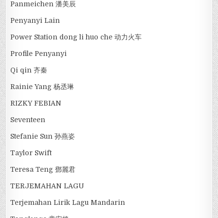
Panmeichen 潘美辰
Penyanyi Lain
Power Station dong li huo che 动力火车
Profile Penyanyi
Qi qin 齐秦
Rainie Yang 杨丞琳
RIZKY FEBIAN
Seventeen
Stefanie Sun 孙燕姿
Taylor Swift
Teresa Teng 鄧麗君
TERJEMAHAN LAGU
Terjemahan Lirik Lagu Mandarin