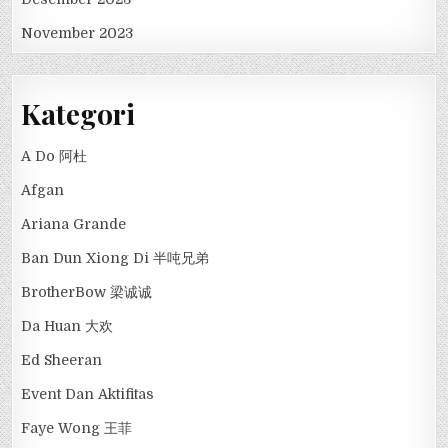
November 2023
Kategori
A Do 阿杜
Afgan
Ariana Grande
Ban Dun Xiong Di 半吨兄弟
BrotherBow 梁诚诚
Da Huan 大欢
Ed Sheeran
Event Dan Aktifitas
Faye Wong 王菲