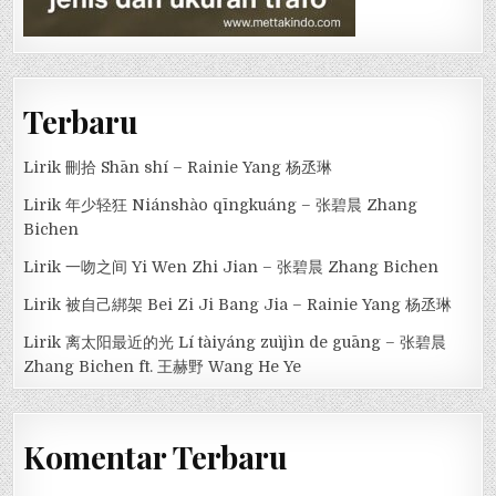
Terbaru
Lirik 刪拾 Shān shí – Rainie Yang 杨丞琳
Lirik 年少轻狂 Niánshào qīngkuáng – 张碧晨 Zhang
Bichen
Lirik 一吻之间 Yi Wen Zhi Jian – 张碧晨 Zhang Bichen
Lirik 被自己綁架 Bei Zi Ji Bang Jia – Rainie Yang 杨丞琳
Lirik 离太阳最近的光 Lí tàiyáng zuìjìn de guāng – 张碧晨
Zhang Bichen ft. 王赫野 Wang He Ye
Komentar Terbaru