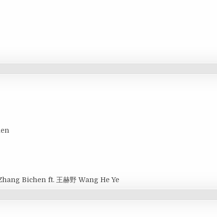
hen
Zhang Bichen ft. 王赫野 Wang He Ye