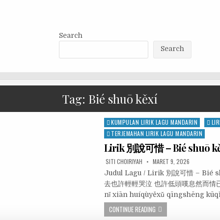
Search
Search
Tag:
Bié shuō kěxí
Posted
KUMPULAN LIRIK LAGU MANDARIN
LIR
in
TERJEMAHAN LIRIK LAGU MANDARIN
Lirik 別說可惜 – Bié shuō k
SITI CHOIRIYAH
MARET 9, 2026
Judul Lagu / Lirik 別說可惜 – Bi
去也許輕輕哭泣 也許低頭嘆息然而情已至
nǐ xiān huíqùyěxǔ qīngshēng kūq
CONTINUE READING