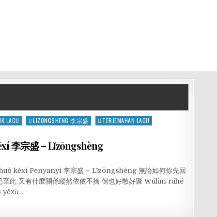
IK LAGU
LIZONGSHENG 李宗盛
TERJEMAHAN LAGU
ěxí 李宗盛 – Lǐzōngshèng
é shuō kěxí Penyanyi 李宗盛 – Lǐzōngshèng 無論如何你先回
此 又有什麼關係縱然依依不捨 倒也好散好聚 Wúlùn rúhé
ì yěxǔ…