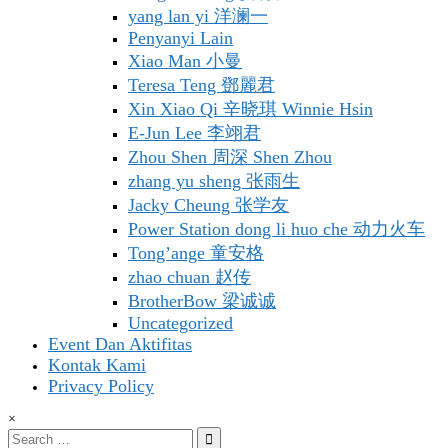
yang lan yi 洋澜一
Penyanyi Lain
Xiao Man 小曼
Teresa Teng 鄧麗君
Xin Xiao Qi 辛晓琪 Winnie Hsin
E-Jun Lee 李翊君
Zhou Shen 周深 Shen Zhou
zhang yu sheng 张雨生
Jacky Cheung 张学友
Power Station dong li huo che 动力火车
Tong’ange 童安格
zhao chuan 赵传
BrotherBow 梁诚诚
Uncategorized
Event Dan Aktifitas
Kontak Kami
Privacy Policy
×
Search