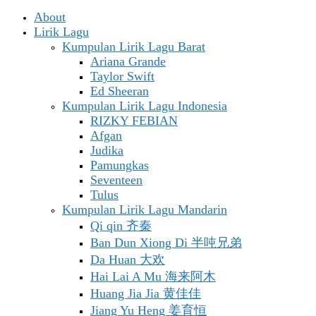
About
Lirik Lagu
Kumpulan Lirik Lagu Barat
Ariana Grande
Taylor Swift
Ed Sheeran
Kumpulan Lirik Lagu Indonesia
RIZKY FEBIAN
Afgan
Judika
Pamungkas
Seventeen
Tulus
Kumpulan Lirik Lagu Mandarin
Qi qin 齐秦
Ban Dun Xiong Di 半吨兄弟
Da Huan 大欢
Hai Lai A Mu 海来阿木
Huang Jia Jia 黄佳佳
Jiang Yu Heng 姜育恒