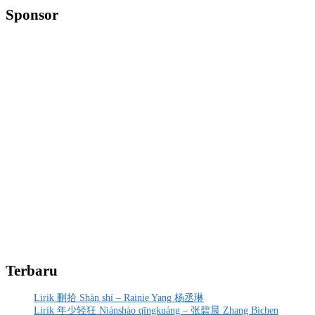
Sponsor
Terbaru
Lirik 刪拾 Shān shí – Rainie Yang 杨丞琳
Lirik 年少轻狂 Niánshào qīngkuáng – 张碧晨 Zhang Bichen