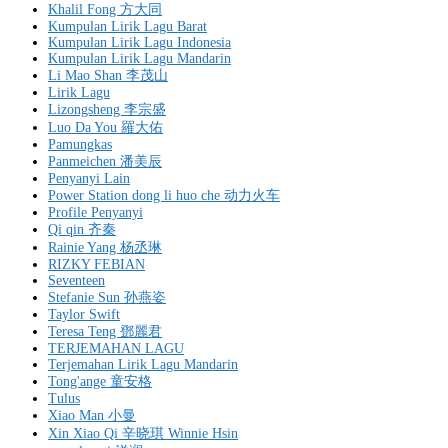
Khalil Fong 方大同
Kumpulan Lirik Lagu Barat
Kumpulan Lirik Lagu Indonesia
Kumpulan Lirik Lagu Mandarin
Li Mao Shan 李茂山
Lirik Lagu
Lizongsheng 李宗盛
Luo Da You 羅大佑
Pamungkas
Panmeichen 潘美辰
Penyanyi Lain
Power Station dong li huo che 动力火车
Profile Penyanyi
Qi qin 齐秦
Rainie Yang 杨丞琳
RIZKY FEBIAN
Seventeen
Stefanie Sun 孙燕姿
Taylor Swift
Teresa Teng 鄧麗君
TERJEMAHAN LAGU
Terjemahan Lirik Lagu Mandarin
Tong'ange 童安格
Tulus
Xiao Man 小曼
Xin Xiao Qi 辛晓琪 Winnie Hsin