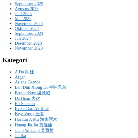
September 2025
Agustus 2025
Juni 2025
Mei 2025
November 2024
Oktober 2024
September 2024
Juli 2024
Desember 2023
November 2023
Kategori
A Do 阿杜
Afgan
Ariana Grande
Ban Dun Xiong Di 半吨兄弟
BrotherBow 梁诚诚
Da Huan 大欢
Ed Sheeran
Event Dan Aktifitas
Faye Wong 王菲
Hai Lai A Mu 海来阿木
Huang Jia Jia 黄佳佳
Jiang Yu Heng 姜育恒
Judika