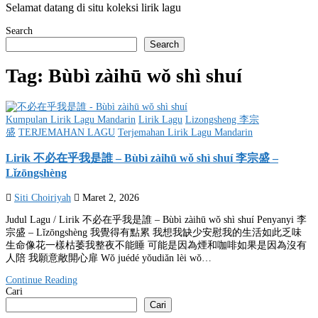
Selamat datang di situ koleksi lirik lagu
Search
Search
Tag:
Bùbì zàihū wǒ shì shuí
Posted
Kumpulan Lirik Lagu Mandarin
Lirik Lagu
Lizongsheng 李宗
in
盛
TERJEMAHAN LAGU
Terjemahan Lirik Lagu Mandarin
Lirik 不必在乎我是誰 – Bùbì zàihū wǒ shì shuí 李宗盛 –
Lǐzōngshèng
Siti Choiriyah
Maret 2, 2026
Judul Lagu / Lirik 不必在乎我是誰 – Bùbì zàihū wǒ shì shuí Penyanyi 李
宗盛 – Lǐzōngshèng 我覺得有點累 我想我缺少安慰我的生活如此乏味
生命像花一樣枯萎我整夜不能睡 可能是因為煙和咖啡如果是因為沒有
人陪 我願意敞開心扉 Wǒ juédé yǒudiǎn lèi wǒ…
Continue Reading
Cari
Cari