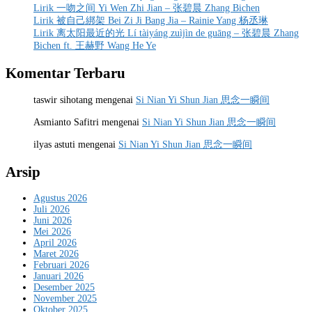
Lirik 一吻之间 Yi Wen Zhi Jian – 张碧晨 Zhang Bichen
Lirik 被自己綁架 Bei Zi Ji Bang Jia – Rainie Yang 杨丞琳
Lirik 离太阳最近的光 Lí tàiyáng zuìjìn de guāng – 张碧晨 Zhang
Bichen ft. 王赫野 Wang He Ye
Komentar Terbaru
taswir sihotang
mengenai
Si Nian Yi Shun Jian 思念一瞬间
Asmianto Safitri
mengenai
Si Nian Yi Shun Jian 思念一瞬间
ilyas astuti
mengenai
Si Nian Yi Shun Jian 思念一瞬间
Arsip
Agustus 2026
Juli 2026
Juni 2026
Mei 2026
April 2026
Maret 2026
Februari 2026
Januari 2026
Desember 2025
November 2025
Oktober 2025