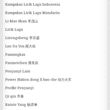
Kumpulan Lirik Lagu Indonesia
Kumpulan Lirik Lagu Mandarin
Li Mao Shan 李茂山
Lirik Lagu
Lizongsheng 李宗盛
Luo Da You 羅大佑
Pamungkas
Panmeichen 潘美辰
Penyanyi Lain
Power Station dong li huo che 动力火车
Profile Penyanyi
Qi qin 齐秦
Rainie Yang 杨丞琳