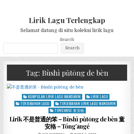
Lirik Lagu Terlengkap
Selamat datang di situ koleksi lirik lagu
Search
Search
Tag:
Bùshì pǔtōng de bèn
Posted
KUMPULAN LIRIK LAGU MANDARIN
LIRIK LAGU
in
TERJEMAHAN LAGU
TERJEMAHAN LIRIK LAGU MANDARIN
TONG'ANGE 童安格
Lirik 不是普通的笨 – Bùshì pǔtōng de bèn 童
安格 – Tóng’āngé