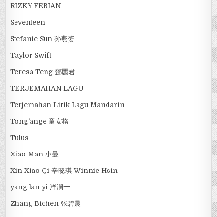
RIZKY FEBIAN
Seventeen
Stefanie Sun 孙燕姿
Taylor Swift
Teresa Teng 鄧麗君
TERJEMAHAN LAGU
Terjemahan Lirik Lagu Mandarin
Tong'ange 童安格
Tulus
Xiao Man 小曼
Xin Xiao Qi 辛晓琪 Winnie Hsin
yang lan yi 洋澜一
Zhang Bichen 张碧晨