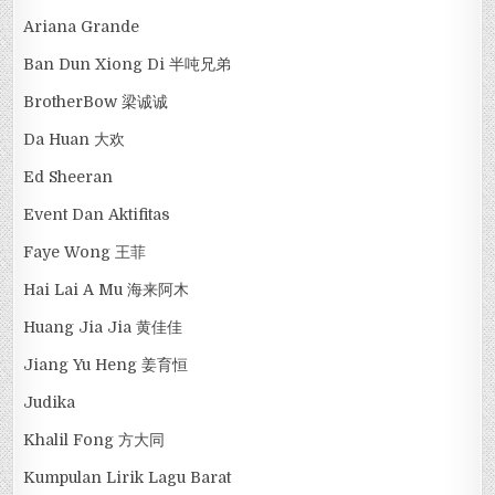
Ariana Grande
Ban Dun Xiong Di 半吨兄弟
BrotherBow 梁诚诚
Da Huan 大欢
Ed Sheeran
Event Dan Aktifitas
Faye Wong 王菲
Hai Lai A Mu 海来阿木
Huang Jia Jia 黄佳佳
Jiang Yu Heng 姜育恒
Judika
Khalil Fong 方大同
Kumpulan Lirik Lagu Barat