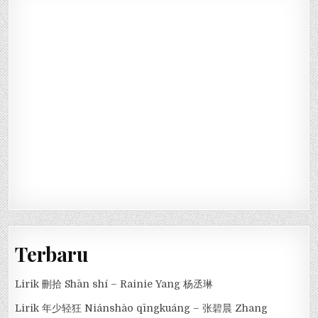
Terbaru
Lirik 刪拾 Shān shí – Rainie Yang 杨丞琳
Lirik 年少轻狂 Niánshào qīngkuáng – 张碧晨 Zhang