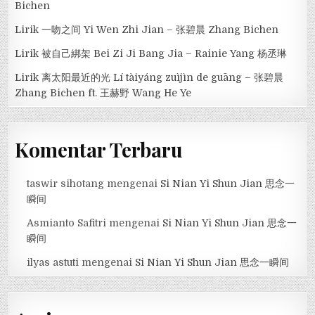
Bichen
Lirik 一吻之间 Yi Wen Zhi Jian – 张碧晨 Zhang Bichen
Lirik 被自己綁架 Bei Zi Ji Bang Jia – Rainie Yang 杨丞琳
Lirik 离太阳最近的光 Lí tàiyáng zuìjìn de guāng – 张碧晨
Zhang Bichen ft. 王赫野 Wang He Ye
Komentar Terbaru
taswir sihotang
mengenai
Si Nian Yi Shun Jian 思念一
瞬间
Asmianto Safitri
mengenai
Si Nian Yi Shun Jian 思念一
瞬间
ilyas astuti
mengenai
Si Nian Yi Shun Jian 思念一瞬间