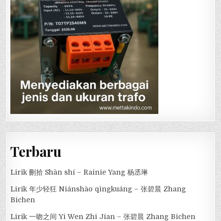
Terbaru
Lirik 刪拾 Shān shí – Rainie Yang 杨丞琳
Lirik 年少轻狂 Niánshào qīngkuáng – 张碧晨 Zhang
Bichen
Lirik 一吻之间 Yi Wen Zhi Jian – 张碧晨 Zhang Bichen