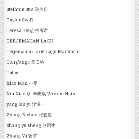
Stefanie Sun 孙燕姿
Taylor Swift
Teresa Teng 鄧麗君
TERJEMAHAN LAGU
Terjemahan Lirik Lagu Mandarin
Tong'ange 童安格
Tulus
Xiao Man 小曼
Xin Xiao Qi 辛晓琪 Winnie Hsin
yang lan yi 洋澜一
Zhang Bichen 张碧晨
zhang yu sheng 张雨生
Zhang Yu 張宇