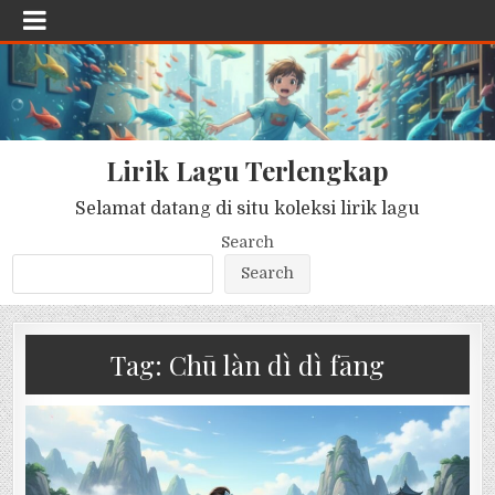
Lirik Lagu Terlengkap
Selamat datang di situ koleksi lirik lagu
Search
Search
Tag:
Chū làn dì dì fāng