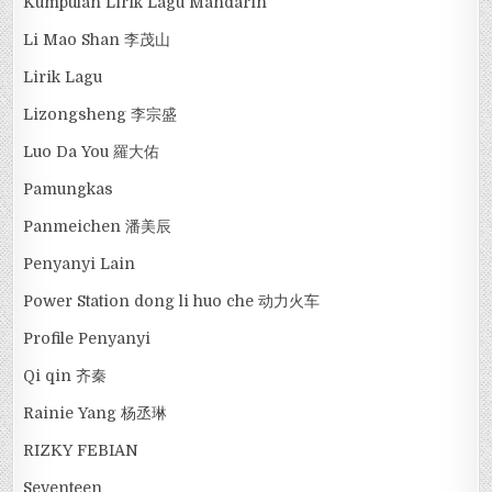
Kumpulan Lirik Lagu Mandarin
Li Mao Shan 李茂山
Lirik Lagu
Lizongsheng 李宗盛
Luo Da You 羅大佑
Pamungkas
Panmeichen 潘美辰
Penyanyi Lain
Power Station dong li huo che 动力火车
Profile Penyanyi
Qi qin 齐秦
Rainie Yang 杨丞琳
RIZKY FEBIAN
Seventeen