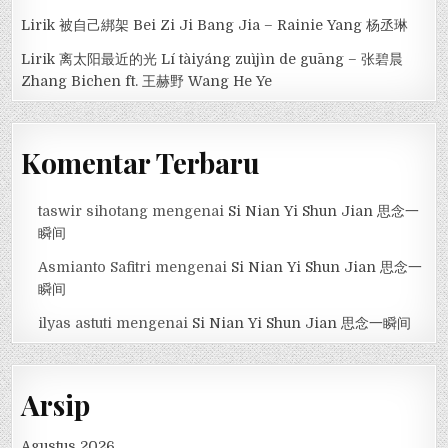
Lirik 被自己綁架 Bei Zi Ji Bang Jia – Rainie Yang 杨丞琳
Lirik 离太阳最近的光 Lí tàiyáng zuìjìn de guāng – 张碧晨
Zhang Bichen ft. 王赫野 Wang He Ye
Komentar Terbaru
taswir sihotang
mengenai
Si Nian Yi Shun Jian 思念一
瞬间
Asmianto Safitri
mengenai
Si Nian Yi Shun Jian 思念一
瞬间
ilyas astuti
mengenai
Si Nian Yi Shun Jian 思念一瞬间
Arsip
Agustus 2026