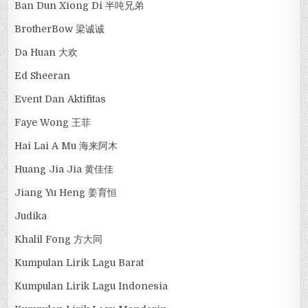
Ban Dun Xiong Di 半吨兄弟
BrotherBow 梁诚诚
Da Huan 大欢
Ed Sheeran
Event Dan Aktifitas
Faye Wong 王菲
Hai Lai A Mu 海来阿木
Huang Jia Jia 黄佳佳
Jiang Yu Heng 姜育恒
Judika
Khalil Fong 方大同
Kumpulan Lirik Lagu Barat
Kumpulan Lirik Lagu Indonesia