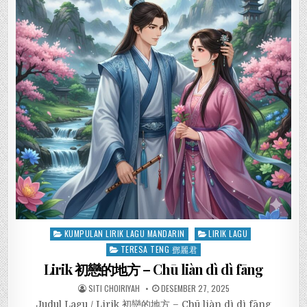
Posted
KUMPULAN LIRIK LAGU MANDARIN
LIRIK LAGU
in
TERESA TENG 鄧麗君
Lirik 初戀的地方 – Chū liàn dì dì fāng
SITI CHOIRIYAH
DESEMBER 27, 2025
Judul Lagu / Lirik 初戀的地方 – Chū liàn dì dì fāng