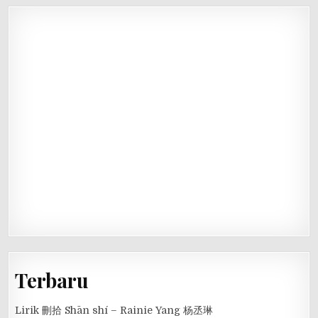
Terbaru
Lirik 刪拾 Shān shí – Rainie Yang 杨丞琳