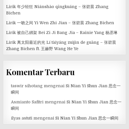
Lirik 年少轻狂 Niánshào qīngkuáng – 张碧晨 Zhang
Bichen
Lirik 一吻之间 Yi Wen Zhi Jian – 张碧晨 Zhang Bichen
Lirik 被自己綁架 Bei Zi Ji Bang Jia – Rainie Yang 杨丞琳
Lirik 离太阳最近的光 Lí tàiyáng zuìjìn de guāng – 张碧晨
Zhang Bichen ft. 王赫野 Wang He Ye
Komentar Terbaru
taswir sihotang
mengenai
Si Nian Yi Shun Jian 思念一
瞬间
Asmianto Safitri
mengenai
Si Nian Yi Shun Jian 思念一
瞬间
ilyas astuti
mengenai
Si Nian Yi Shun Jian 思念一瞬间