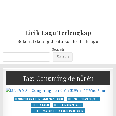
Lirik Lagu Terlengkap
Selamat datang di situ koleksi lirik lagu
Search
Search
Tag:
Cōngmíng de nǚrén
Posted
KUMPULAN LIRIK LAGU MANDARIN
LI MAO SHAN 李茂山
in
LIRIK LAGU
TERJEMAHAN LAGU
TERJEMAHAN LIRIK LAGU MANDARIN