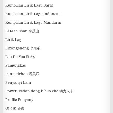
Kumpulan Lirik Lagu Barat
Kumpulan Lirik Lagu Indonesia
Kumpulan Lirik Lagu Mandarin
Li Mao Shan 李茂山
Lirik Lagu
Lizongsheng 李宗盛
Luo Da You 羅大佑
Pamungkas
Panmeichen 潘美辰
Penyanyi Lain
Power Station dong li huo che 动力火车
Profile Penyanyi
Qi qin 齐秦