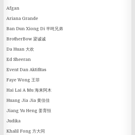
Afgan
Ariana Grande
Ban Dun Xiong Di 半吨兄弟
BrotherBow 梁诚诚
Da Huan 大欢
Ed Sheeran
Event Dan Aktifitas
Faye Wong 王菲
Hai Lai A Mu 海来阿木
Huang Jia Jia 黄佳佳
Jiang Yu Heng 姜育恒
Judika
Khalil Fong 方大同