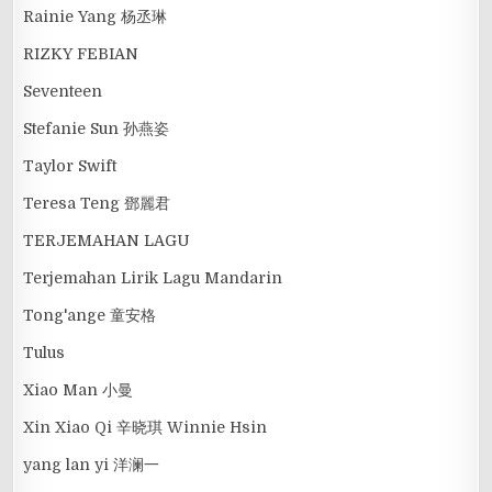
Rainie Yang 杨丞琳
RIZKY FEBIAN
Seventeen
Stefanie Sun 孙燕姿
Taylor Swift
Teresa Teng 鄧麗君
TERJEMAHAN LAGU
Terjemahan Lirik Lagu Mandarin
Tong'ange 童安格
Tulus
Xiao Man 小曼
Xin Xiao Qi 辛晓琪 Winnie Hsin
yang lan yi 洋澜一