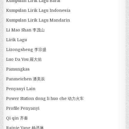
Kumpulan Lirik Lagu Barat
Kumpulan Lirik Lagu Indonesia
Kumpulan Lirik Lagu Mandarin
Li Mao Shan 李茂山
Lirik Lagu
Lizongsheng 李宗盛
Luo Da You 羅大佑
Pamungkas
Panmeichen 潘美辰
Penyanyi Lain
Power Station dong li huo che 动力火车
Profile Penyanyi
Qi qin 齐秦
Rainie Yang 杨丞琳