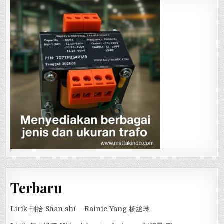
Terbaru
Lirik 刪拾 Shān shí – Rainie Yang 杨丞琳