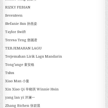
RIZKY FEBIAN
Seventeen
Stefanie Sun 孙燕姿
Taylor Swift
Teresa Teng 鄧麗君
TERJEMAHAN LAGU
Terjemahan Lirik Lagu Mandarin
Tong'ange 童安格
Tulus
Xiao Man 小曼
Xin Xiao Qi 辛晓琪 Winnie Hsin
yang lan yi 洋澜一
Zhang Bichen 张碧晨