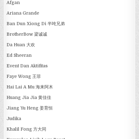
Afgan
Ariana Grande
Ban Dun Xiong Di 半吨兄弟
BrotherBow 梁诚诚
Da Huan 大欢
Ed Sheeran
Event Dan Aktifitas
Faye Wong 王菲
Hai Lai A Mu 海来阿木
Huang Jia Jia 黄佳佳
Jiang Yu Heng 姜育恒
Judika
Khalil Fong 方大同