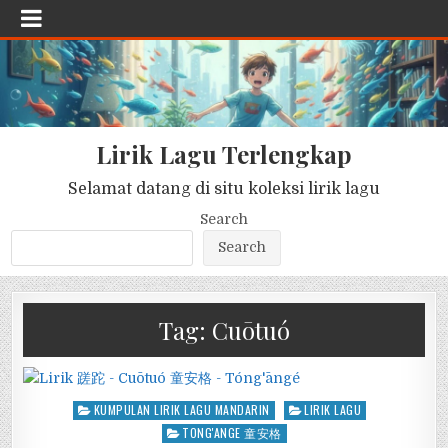
Lirik Lagu Terlengkap
Selamat datang di situ koleksi lirik lagu
Search
Search
Tag:
Cuōtuó
Posted
KUMPULAN LIRIK LAGU MANDARIN
LIRIK LAGU
in
TONG'ANGE 童安格