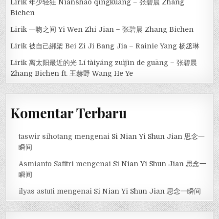
Lirik 年少轻狂 Niánshào qīngkuáng – 张碧晨 Zhang
Bichen
Lirik 一吻之间 Yi Wen Zhi Jian – 张碧晨 Zhang Bichen
Lirik 被自己綁架 Bei Zi Ji Bang Jia – Rainie Yang 杨丞琳
Lirik 离太阳最近的光 Lí tàiyáng zuìjìn de guāng – 张碧晨
Zhang Bichen ft. 王赫野 Wang He Ye
Komentar Terbaru
taswir sihotang
mengenai
Si Nian Yi Shun Jian 思念一
瞬间
Asmianto Safitri
mengenai
Si Nian Yi Shun Jian 思念一
瞬间
ilyas astuti
mengenai
Si Nian Yi Shun Jian 思念一瞬间