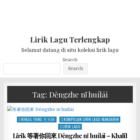
Lirik Lagu Terlengkap
Selamat datang di situ koleksi lirik lagu
Search
Search
Tag:
Děngzhe nǐ huílái
Posted
KHALIL FONG 方大同
KUMPULAN LIRIK LAGU MANDARIN
in
LIRIK LAGU
Lirik 等著你回來 Děngzhe nǐ huílái – Khalil