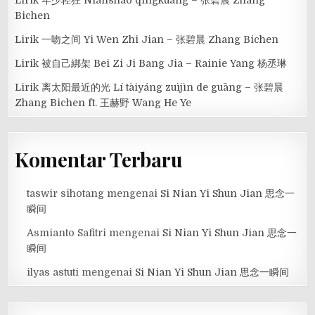
Bichen
Lirik 一吻之间 Yi Wen Zhi Jian – 张碧晨 Zhang Bichen
Lirik 被自己綁架 Bei Zi Ji Bang Jia – Rainie Yang 杨丞琳
Lirik 离太阳最近的光 Lí tàiyáng zuìjìn de guāng – 张碧晨
Zhang Bichen ft. 王赫野 Wang He Ye
Komentar Terbaru
taswir sihotang
mengenai
Si Nian Yi Shun Jian 思念一
瞬间
Asmianto Safitri
mengenai
Si Nian Yi Shun Jian 思念一
瞬间
ilyas astuti
mengenai
Si Nian Yi Shun Jian 思念一瞬间