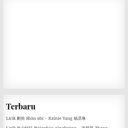
Terbaru
Lirik 刪拾 Shān shí – Rainie Yang 杨丞琳
Lirik 年少轻狂 Niánshào qīngkuáng – 张碧晨 Zhang