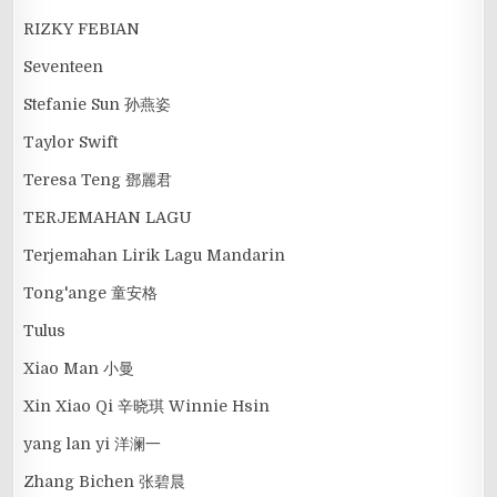
RIZKY FEBIAN
Seventeen
Stefanie Sun 孙燕姿
Taylor Swift
Teresa Teng 鄧麗君
TERJEMAHAN LAGU
Terjemahan Lirik Lagu Mandarin
Tong'ange 童安格
Tulus
Xiao Man 小曼
Xin Xiao Qi 辛晓琪 Winnie Hsin
yang lan yi 洋澜一
Zhang Bichen 张碧晨