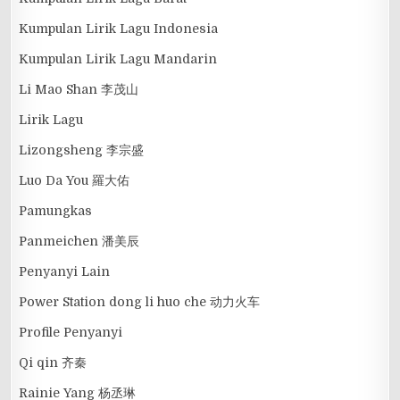
Kumpulan Lirik Lagu Indonesia
Kumpulan Lirik Lagu Mandarin
Li Mao Shan 李茂山
Lirik Lagu
Lizongsheng 李宗盛
Luo Da You 羅大佑
Pamungkas
Panmeichen 潘美辰
Penyanyi Lain
Power Station dong li huo che 动力火车
Profile Penyanyi
Qi qin 齐秦
Rainie Yang 杨丞琳