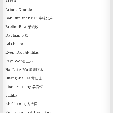
Afgan
Ariana Grande
Ban Dun Xiong Di 半吨兄弟
BrotherBow 梁诚诚
Da Huan 大欢
Ed Sheeran
Event Dan Aktifitas
Faye Wong 王菲
Hai Lai A Mu 海来阿木
Huang Jia Jia 黄佳佳
Jiang Yu Heng 姜育恒
Judika
Khalil Fong 方大同
Kumpulan Lirik Lagu Barat