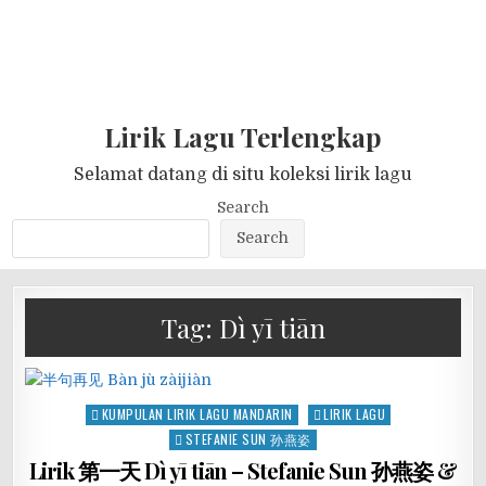
Lirik Lagu Terlengkap
Selamat datang di situ koleksi lirik lagu
Search
Search
Tag:
Dì yī tiān
Posted
KUMPULAN LIRIK LAGU MANDARIN
LIRIK LAGU
in
STEFANIE SUN 孙燕姿
Lirik 第一天 Dì yī tiān – Stefanie Sun 孙燕姿 &