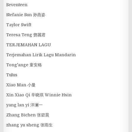
Seventeen
Stefanie Sun 孙燕姿
Taylor Swift
Teresa Teng 鄧麗君
TERJEMAHAN LAGU
Terjemahan Lirik Lagu Mandarin
Tong'ange 童安格
Tulus
Xiao Man 小曼
Xin Xiao Qi 辛晓琪 Winnie Hsin
yang lan yi 洋澜一
Zhang Bichen 张碧晨
zhang yu sheng 张雨生