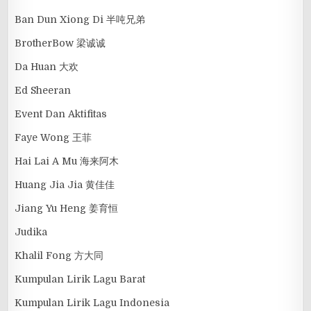
Ban Dun Xiong Di 半吨兄弟
BrotherBow 梁诚诚
Da Huan 大欢
Ed Sheeran
Event Dan Aktifitas
Faye Wong 王菲
Hai Lai A Mu 海来阿木
Huang Jia Jia 黄佳佳
Jiang Yu Heng 姜育恒
Judika
Khalil Fong 方大同
Kumpulan Lirik Lagu Barat
Kumpulan Lirik Lagu Indonesia