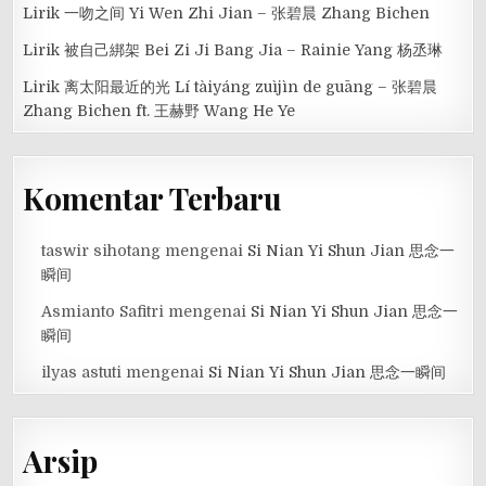
Lirik 一吻之间 Yi Wen Zhi Jian – 张碧晨 Zhang Bichen
Lirik 被自己綁架 Bei Zi Ji Bang Jia – Rainie Yang 杨丞琳
Lirik 离太阳最近的光 Lí tàiyáng zuìjìn de guāng – 张碧晨
Zhang Bichen ft. 王赫野 Wang He Ye
Komentar Terbaru
taswir sihotang
mengenai
Si Nian Yi Shun Jian 思念一
瞬间
Asmianto Safitri
mengenai
Si Nian Yi Shun Jian 思念一
瞬间
ilyas astuti
mengenai
Si Nian Yi Shun Jian 思念一瞬间
Arsip