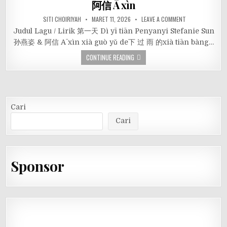
阿信 Ā xìn
SITI CHOIRIYAH
MARET 11, 2026
LEAVE A COMMENT
Judul Lagu / Lirik 第一天 Dì yī tiān Penyanyi Stefanie Sun
孙燕姿 & 阿信 Ā xìn xià guò yǔ de下 过 雨 的xià tiān bàng…
CONTINUE READING
Cari
Cari
Sponsor