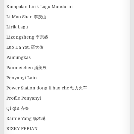
Kumpulan Lirik Lagu Mandarin
Li Mao Shan 李茂山
Lirik Lagu
Lizongsheng 李宗盛
Luo Da You 羅大佑
Pamungkas
Panmeichen 潘美辰
Penyanyi Lain
Power Station dong li huo che 动力火车
Profile Penyanyi
Qi qin 齐秦
Rainie Yang 杨丞琳
RIZKY FEBIAN