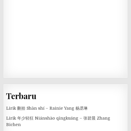
Terbaru
Lirik 刪拾 Shān shí – Rainie Yang 杨丞琳
Lirik 年少轻狂 Niánshào qīngkuáng – 张碧晨 Zhang
Bichen