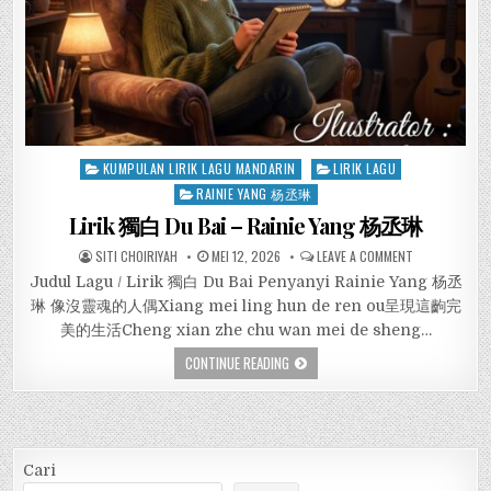
Posted
KUMPULAN LIRIK LAGU MANDARIN
LIRIK LAGU
in
RAINIE YANG 杨丞琳
Lirik 獨白 Du Bai – Rainie Yang 杨丞琳
SITI CHOIRIYAH
MEI 12, 2026
LEAVE A COMMENT
Judul Lagu / Lirik 獨白 Du Bai Penyanyi Rainie Yang 杨丞
琳 像沒靈魂的人偶Xiang mei ling hun de ren ou呈現這齣完
美的生活Cheng xian zhe chu wan mei de sheng…
CONTINUE READING
Cari