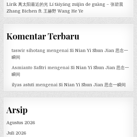
Lirik 离太阳最近的光 Lí tàiyáng zuìjìn de guāng – 张碧晨
Zhang Bichen ft. 王赫野 Wang He Ye
Komentar Terbaru
taswir sihotang
mengenai
Si Nian Yi Shun Jian 思念一
瞬间
Asmianto Safitri
mengenai
Si Nian Yi Shun Jian 思念一
瞬间
ilyas astuti
mengenai
Si Nian Yi Shun Jian 思念一瞬间
Arsip
Agustus 2026
Juli 2026