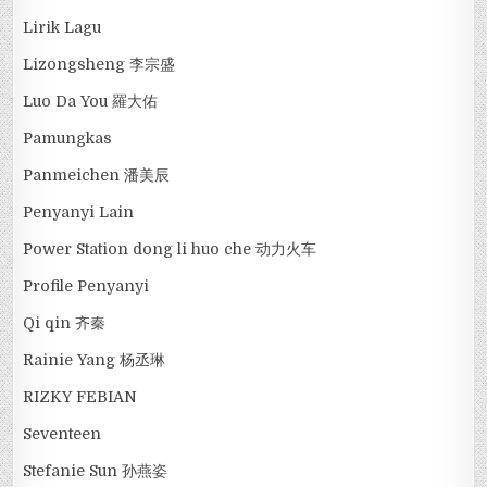
Lirik Lagu
Lizongsheng 李宗盛
Luo Da You 羅大佑
Pamungkas
Panmeichen 潘美辰
Penyanyi Lain
Power Station dong li huo che 动力火车
Profile Penyanyi
Qi qin 齐秦
Rainie Yang 杨丞琳
RIZKY FEBIAN
Seventeen
Stefanie Sun 孙燕姿