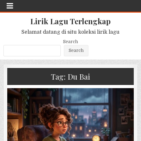
Lirik Lagu Terlengkap
Selamat datang di situ koleksi lirik lagu
Search
Search
Tag:
Du Bai