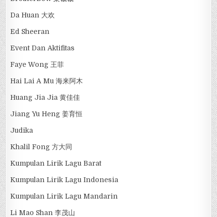
Da Huan 大欢
Ed Sheeran
Event Dan Aktifitas
Faye Wong 王菲
Hai Lai A Mu 海来阿木
Huang Jia Jia 黄佳佳
Jiang Yu Heng 姜育恒
Judika
Khalil Fong 方大同
Kumpulan Lirik Lagu Barat
Kumpulan Lirik Lagu Indonesia
Kumpulan Lirik Lagu Mandarin
Li Mao Shan 李茂山