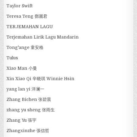
Taylor Swift
Teresa Teng 鄧麗君
TERJEMAHAN LAGU
Terjemahan Lirik Lagu Mandarin
Tong'ange 童安格
Tulus
Xiao Man 小曼
Xin Xiao Qi 辛晓琪 Winnie Hsin
yang lan yi 洋澜一
Zhang Bichen 张碧晨
zhang yu sheng 张雨生
Zhang Yu 張宇
Zhangxinzhe 張信哲