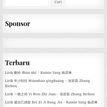
Cari
Sponsor
Terbaru
Lirik 刪拾 Shān shí – Rainie Yang 杨丞琳
Lirik 年少轻狂 Niánshào qīngkuáng – 张碧晨 Zhang
Bichen
Lirik 一吻之间 Yi Wen Zhi Jian – 张碧晨 Zhang Bichen
Lirik 被自己綁架 Bei Zi Ji Bang Jia – Rainie Yang 杨丞琳