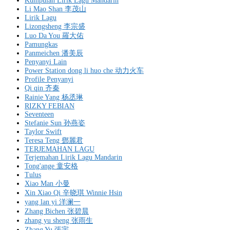
Kumpulan Lirik Lagu Mandarin
Li Mao Shan 李茂山
Lirik Lagu
Lizongsheng 李宗盛
Luo Da You 羅大佑
Pamungkas
Panmeichen 潘美辰
Penyanyi Lain
Power Station dong li huo che 动力火车
Profile Penyanyi
Qi qin 齐秦
Rainie Yang 杨丞琳
RIZKY FEBIAN
Seventeen
Stefanie Sun 孙燕姿
Taylor Swift
Teresa Teng 鄧麗君
TERJEMAHAN LAGU
Terjemahan Lirik Lagu Mandarin
Tong'ange 童安格
Tulus
Xiao Man 小曼
Xin Xiao Qi 辛晓琪 Winnie Hsin
yang lan yi 洋澜一
Zhang Bichen 张碧晨
zhang yu sheng 张雨生
Zhang Yu 張宇