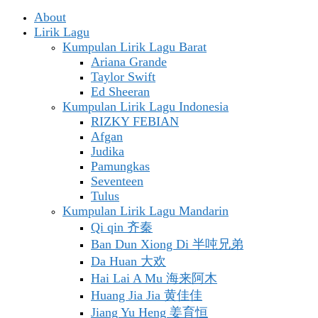
About
Lirik Lagu
Kumpulan Lirik Lagu Barat
Ariana Grande
Taylor Swift
Ed Sheeran
Kumpulan Lirik Lagu Indonesia
RIZKY FEBIAN
Afgan
Judika
Pamungkas
Seventeen
Tulus
Kumpulan Lirik Lagu Mandarin
Qi qin 齐秦
Ban Dun Xiong Di 半吨兄弟
Da Huan 大欢
Hai Lai A Mu 海来阿木
Huang Jia Jia 黄佳佳
Jiang Yu Heng 姜育恒