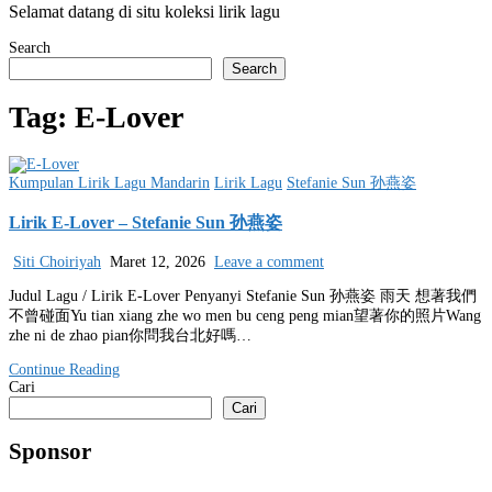
Selamat datang di situ koleksi lirik lagu
Search
Search
Tag:
E-Lover
Posted
Kumpulan Lirik Lagu Mandarin
Lirik Lagu
Stefanie Sun 孙燕姿
in
Lirik E-Lover – Stefanie Sun 孙燕姿
Siti Choiriyah
Maret 12, 2026
Leave a comment
Judul Lagu / Lirik E-Lover Penyanyi Stefanie Sun 孙燕姿 雨天 想著我們
不曾碰面Yu tian xiang zhe wo men bu ceng peng mian望著你的照片Wang
zhe ni de zhao pian你問我台北好嗎…
Continue Reading
Cari
Cari
Sponsor