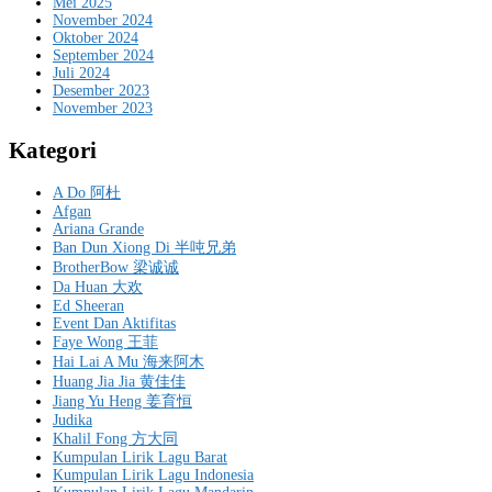
Mei 2025
November 2024
Oktober 2024
September 2024
Juli 2024
Desember 2023
November 2023
Kategori
A Do 阿杜
Afgan
Ariana Grande
Ban Dun Xiong Di 半吨兄弟
BrotherBow 梁诚诚
Da Huan 大欢
Ed Sheeran
Event Dan Aktifitas
Faye Wong 王菲
Hai Lai A Mu 海来阿木
Huang Jia Jia 黄佳佳
Jiang Yu Heng 姜育恒
Judika
Khalil Fong 方大同
Kumpulan Lirik Lagu Barat
Kumpulan Lirik Lagu Indonesia