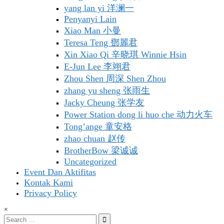
yang lan yi 洋澜一
Penyanyi Lain
Xiao Man 小曼
Teresa Teng 鄧麗君
Xin Xiao Qi 辛晓琪 Winnie Hsin
E-Jun Lee 李翊君
Zhou Shen 周深 Shen Zhou
zhang yu sheng 张雨生
Jacky Cheung 张学友
Power Station dong li huo che 动力火车
Tong’ange 童安格
zhao chuan 赵传
BrotherBow 梁诚诚
Uncategorized
Event Dan Aktifitas
Kontak Kami
Privacy Policy
×
Search