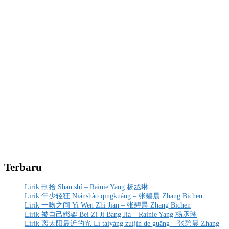
Terbaru
Lirik 刪拾 Shān shí – Rainie Yang 杨丞琳
Lirik 年少轻狂 Niánshào qīngkuáng – 张碧晨 Zhang Bichen
Lirik 一吻之间 Yi Wen Zhi Jian – 张碧晨 Zhang Bichen
Lirik 被自己綁架 Bei Zi Ji Bang Jia – Rainie Yang 杨丞琳
Lirik 离太阳最近的光 Lí tàiyáng zuìjìn de guāng – 张碧晨 Zhang