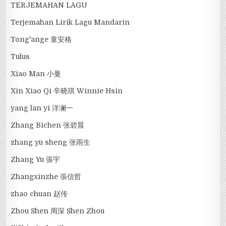
TERJEMAHAN LAGU
Terjemahan Lirik Lagu Mandarin
Tong'ange 童安格
Tulus
Xiao Man 小曼
Xin Xiao Qi 辛晓琪 Winnie Hsin
yang lan yi 洋澜一
Zhang Bichen 张碧晨
zhang yu sheng 张雨生
Zhang Yu 張宇
Zhangxinzhe 張信哲
zhao chuan 赵传
Zhou Shen 周深 Shen Zhou