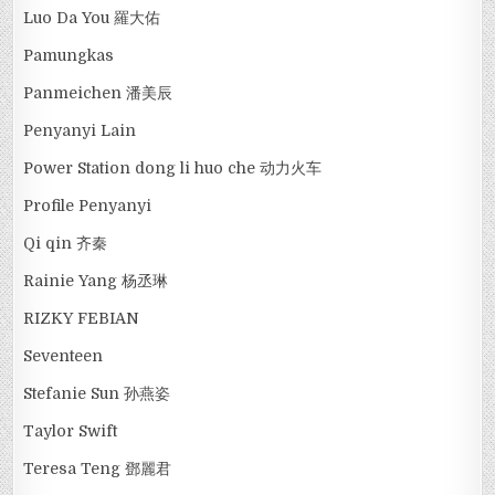
Luo Da You 羅大佑
Pamungkas
Panmeichen 潘美辰
Penyanyi Lain
Power Station dong li huo che 动力火车
Profile Penyanyi
Qi qin 齐秦
Rainie Yang 杨丞琳
RIZKY FEBIAN
Seventeen
Stefanie Sun 孙燕姿
Taylor Swift
Teresa Teng 鄧麗君