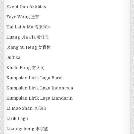
Event Dan Aktifitas
Faye Wong 王菲
Hai Lai A Mu 海来阿木
Huang Jia Jia 黄佳佳
Jiang Yu Heng 姜育恒
Judika
Khalil Fong 方大同
Kumpulan Lirik Lagu Barat
Kumpulan Lirik Lagu Indonesia
Kumpulan Lirik Lagu Mandarin
Li Mao Shan 李茂山
Lirik Lagu
Lizongsheng 李宗盛