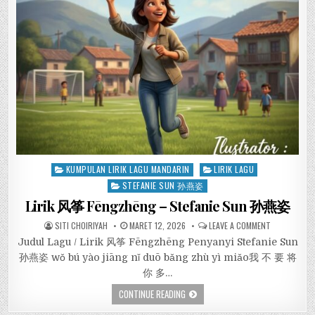
Posted
KUMPULAN LIRIK LAGU MANDARIN
LIRIK LAGU
in
STEFANIE SUN 孙燕姿
Lirik 风筝 Fēngzhēng – Stefanie Sun 孙燕姿
SITI CHOIRIYAH
MARET 12, 2026
LEAVE A COMMENT
Judul Lagu / Lirik 风筝 Fēngzhēng Penyanyi Stefanie Sun
孙燕姿 wǒ bú yào jiāng nǐ duō bǎng zhù yì miǎo我 不 要 将
你 多…
CONTINUE READING