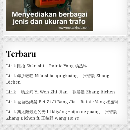
Terbaru
Lirik 刪拾 Shān shí – Rainie Yang 杨丞琳
Lirik 年少轻狂 Niánshào qīngkuáng – 张碧晨 Zhang
Bichen
Lirik 一吻之间 Yi Wen Zhi Jian – 张碧晨 Zhang Bichen
Lirik 被自己綁架 Bei Zi Ji Bang Jia – Rainie Yang 杨丞琳
Lirik 离太阳最近的光 Lí tàiyáng zuìjìn de guāng – 张碧晨
Zhang Bichen ft. 王赫野 Wang He Ye