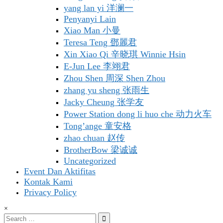
yang lan yi 洋澜一
Penyanyi Lain
Xiao Man 小曼
Teresa Teng 鄧麗君
Xin Xiao Qi 辛晓琪 Winnie Hsin
E-Jun Lee 李翊君
Zhou Shen 周深 Shen Zhou
zhang yu sheng 张雨生
Jacky Cheung 张学友
Power Station dong li huo che 动力火车
Tong’ange 童安格
zhao chuan 赵传
BrotherBow 梁诚诚
Uncategorized
Event Dan Aktifitas
Kontak Kami
Privacy Policy
×
Search