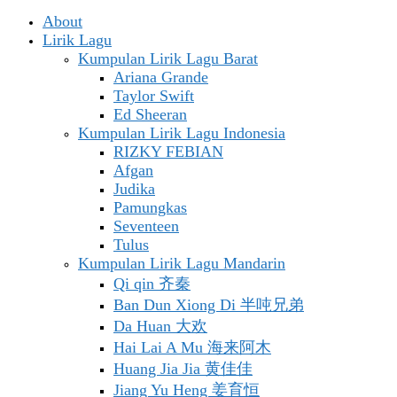
About
Lirik Lagu
Kumpulan Lirik Lagu Barat
Ariana Grande
Taylor Swift
Ed Sheeran
Kumpulan Lirik Lagu Indonesia
RIZKY FEBIAN
Afgan
Judika
Pamungkas
Seventeen
Tulus
Kumpulan Lirik Lagu Mandarin
Qi qin 齐秦
Ban Dun Xiong Di 半吨兄弟
Da Huan 大欢
Hai Lai A Mu 海来阿木
Huang Jia Jia 黄佳佳
Jiang Yu Heng 姜育恒