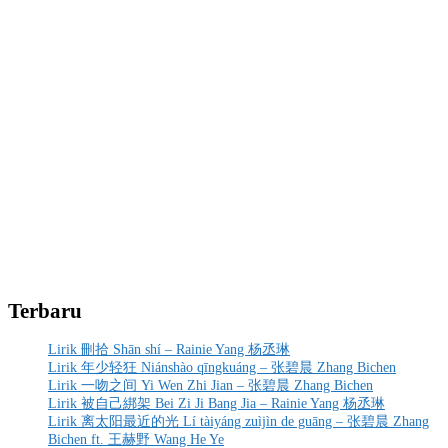
Terbaru
Lirik 刪拾 Shān shí – Rainie Yang 杨丞琳
Lirik 年少轻狂 Niánshào qīngkuáng – 张碧晨 Zhang Bichen
Lirik 一吻之间 Yi Wen Zhi Jian – 张碧晨 Zhang Bichen
Lirik 被自己綁架 Bei Zi Ji Bang Jia – Rainie Yang 杨丞琳
Lirik 离太阳最近的光 Lí tàiyáng zuìjìn de guāng – 张碧晨 Zhang
Bichen ft. 王赫野 Wang He Ye