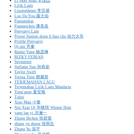
Li Mao Shan 李茂山
Lirik Lagu
Lizongsheng 李宗盛
Luo Da You 羅大佑
Pamungkas
Panmeichen 潘美辰
Penyanyi Lain
Power Station dong li huo che 动力火车
Profile Penyanyi
Qi qin 齐秦
Rainie Yang 杨丞琳
RIZKY FEBIAN
Seventeen
Stefanie Sun 孙燕姿
Taylor Swift
Teresa Teng 鄧麗君
TERJEMAHAN LAGU
Terjemahan Lirik Lagu Mandarin
Tong'ange 童安格
Tulus
Xiao Man 小曼
Xin Xiao Qi 辛晓琪 Winnie Hsin
yang lan yi 洋澜一
Zhang Bichen 张碧晨
zhang yu sheng 张雨生
Zhang Yu 張宇