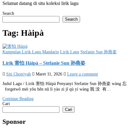
Selamat datang di situ koleksi lirik lagu
Search
Search
Tag:
Hàipà
Posted
Kumpulan Lirik Lagu Mandarin
Lirik Lagu
Stefanie Sun 孙燕姿
in
Lirik 害怕 Hàipà – Stefanie Sun 孙燕姿
Siti Choiriyah
Maret 11, 2026
Leave a comment
Judul Lagu / Lirik 害怕 Hàipà Penyanyi Stefanie Sun 孙燕姿 wàng 忘
forgetwǒ méi yǒu hěn nǔ lì yào zì jǐ qù yí wàng 我 没 有…
Continue Reading
Cari
Cari
Sponsor