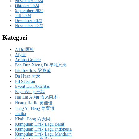
November 2024
Oktober 2024
September 2024
Juli 2024
Desember 2023
November 2023
Kategori
A Do 阿杜
Afgan
Ariana Grande
Ban Dun Xiong Di 半吨兄弟
BrotherBow 梁诚诚
Da Huan 大欢
Ed Sheeran
Event Dan Aktifitas
Faye Wong 王菲
Hai Lai A Mu 海来阿木
Huang Jia Jia 黄佳佳
Jiang Yu Heng 姜育恒
Judika
Khalil Fong 方大同
Kumpulan Lirik Lagu Barat
Kumpulan Lirik Lagu Indonesia
Kumpulan Lirik Lagu Mandarin