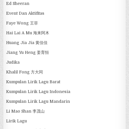
Ed Sheeran
Event Dan Aktifitas
Faye Wong 王菲
Hai Lai A Mu 海来阿木
Huang Jia Jia 黄佳佳
Jiang Yu Heng 姜育恒
Judika
Khalil Fong 方大同
Kumpulan Lirik Lagu Barat
Kumpulan Lirik Lagu Indonesia
Kumpulan Lirik Lagu Mandarin
Li Mao Shan 李茂山
Lirik Lagu