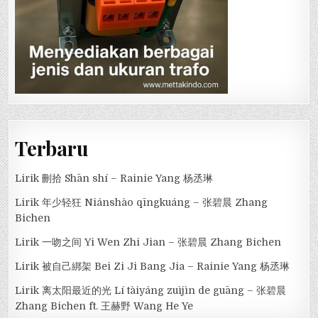
Terbaru
Lirik 刪拾 Shān shí – Rainie Yang 杨丞琳
Lirik 年少轻狂 Niánshào qīngkuáng – 张碧晨 Zhang
Bichen
Lirik 一吻之间 Yi Wen Zhi Jian – 张碧晨 Zhang Bichen
Lirik 被自己綁架 Bei Zi Ji Bang Jia – Rainie Yang 杨丞琳
Lirik 离太阳最近的光 Lí tàiyáng zuìjìn de guāng – 张碧晨
Zhang Bichen ft. 王赫野 Wang He Ye