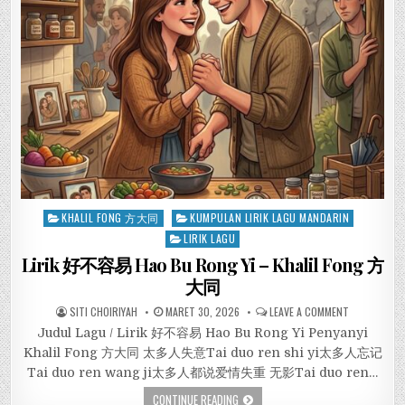
Posted
KHALIL FONG 方大同
KUMPULAN LIRIK LAGU MANDARIN
in
LIRIK LAGU
Lirik 好不容易 Hao Bu Rong Yi – Khalil Fong 方
大同
SITI CHOIRIYAH
MARET 30, 2026
LEAVE A COMMENT
Judul Lagu / Lirik 好不容易 Hao Bu Rong Yi Penyanyi
Khalil Fong 方大同 太多人失意Tai duo ren shi yi太多人忘记
Tai duo ren wang ji太多人都说爱情失重 无影Tai duo ren…
CONTINUE READING