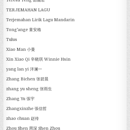
TERJEMAHAN LAGU
Terjemahan Lirik Lagu Mandarin
Tong'ange 童安格
Tulus
Xiao Man 小曼
Xin Xiao Qi 辛晓琪 Winnie Hsin
yang lan yi 洋澜一
Zhang Bichen 张碧晨
zhang yu sheng 张雨生
Zhang Yu 張宇
Zhangxinzhe 張信哲
zhao chuan 赵传
Zhou Shen 周深 Shen Zhou