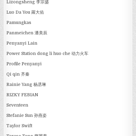
Lizongsheng 李宗盛
Luo Da You 羅大佑
Pamungkas
Panmeichen 潘美辰
Penyanyi Lain
Power Station dong li huo che 动力火车
Profile Penyanyi
Qi qin 齐秦
Rainie Yang 杨丞琳
RIZKY FEBIAN
Seventeen
Stefanie Sun 孙燕姿
Taylor Swift
Teresa Teng 鄧麗君