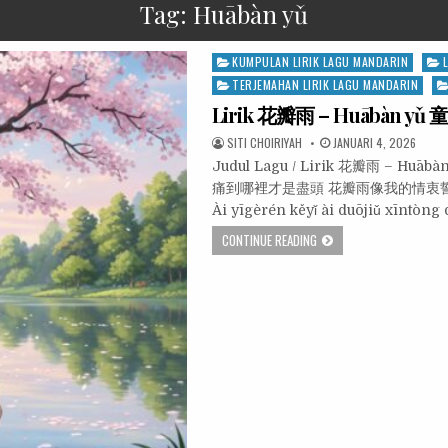
Tag:
Huābàn yǔ
Posted
KUMPULAN LIRIK LAGU MANDARIN
in
TERJEMAHAN LIRIK LAGU MANDARIN
Lirik 花瓣雨 – Huābàn yǔ 
SITI CHOIRIYAH
JANUARI 4, 2026
Judul Lagu / Lirik 花瓣雨 – Hu
痛到哪裡才是盡頭 花瓣雨像我的情衷
Ài yīgèrén kěyǐ ài duōjiǔ xīntòng 
CONTINUE READING