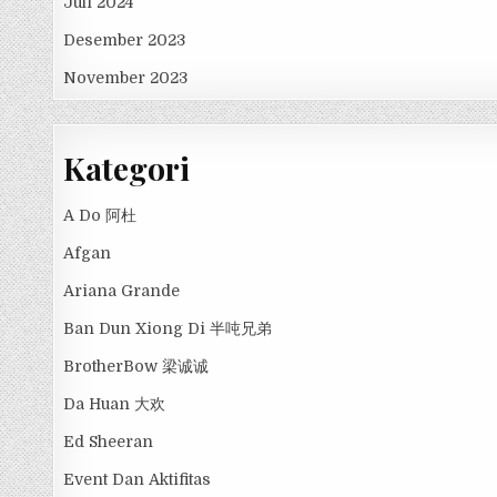
Juli 2024
Desember 2023
November 2023
Kategori
A Do 阿杜
Afgan
Ariana Grande
Ban Dun Xiong Di 半吨兄弟
BrotherBow 梁诚诚
Da Huan 大欢
Ed Sheeran
Event Dan Aktifitas