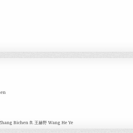
hen
Zhang Bichen ft. 王赫野 Wang He Ye