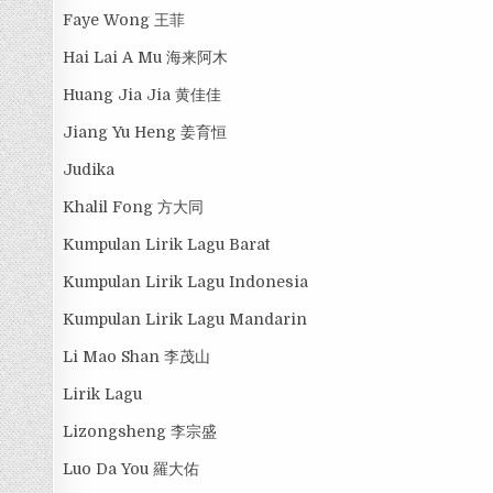
Faye Wong 王菲
Hai Lai A Mu 海来阿木
Huang Jia Jia 黄佳佳
Jiang Yu Heng 姜育恒
Judika
Khalil Fong 方大同
Kumpulan Lirik Lagu Barat
Kumpulan Lirik Lagu Indonesia
Kumpulan Lirik Lagu Mandarin
Li Mao Shan 李茂山
Lirik Lagu
Lizongsheng 李宗盛
Luo Da You 羅大佑