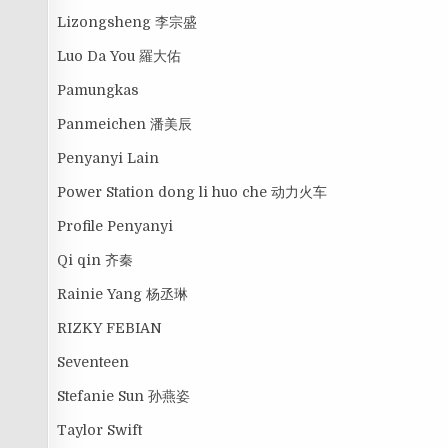
Lizongsheng 李宗盛
Luo Da You 羅大佑
Pamungkas
Panmeichen 潘美辰
Penyanyi Lain
Power Station dong li huo che 动力火车
Profile Penyanyi
Qi qin 齐秦
Rainie Yang 杨丞琳
RIZKY FEBIAN
Seventeen
Stefanie Sun 孙燕姿
Taylor Swift