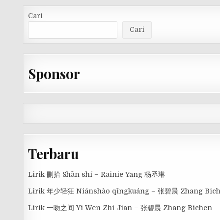
Cari
Cari
Sponsor
Terbaru
Lirik 刪拾 Shān shí – Rainie Yang 杨丞琳
Lirik 年少轻狂 Niánshào qīngkuáng – 张碧晨 Zhang Bic
Lirik 一吻之间 Yi Wen Zhi Jian – 张碧晨 Zhang Bichen