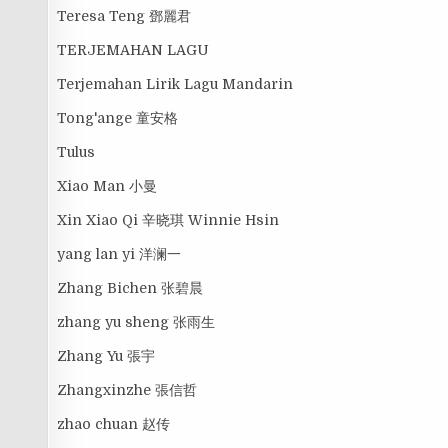
Teresa Teng 鄧麗君
TERJEMAHAN LAGU
Terjemahan Lirik Lagu Mandarin
Tong'ange 童安格
Tulus
Xiao Man 小曼
Xin Xiao Qi 辛晓琪 Winnie Hsin
yang lan yi 洋澜一
Zhang Bichen 张碧晨
zhang yu sheng 张雨生
Zhang Yu 張宇
Zhangxinzhe 張信哲
zhao chuan 赵传