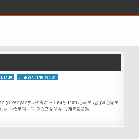
IK LAGU
TERESA TENG 鄧麗君
ǐ lián yī Penyanyi : 鄧麗君 – Dèng lì jūn 心湖里 起涟漪心湖里
谁在 心坎里问一问 你自己希望在 心湖里乘涟漪…