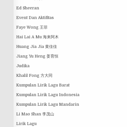
Ed Sheeran
Event Dan Aktifitas
Faye Wong 王菲
Hai Lai A Mu 海来阿木
Huang Jia Jia 黄佳佳
Jiang Yu Heng 姜育恒
Judika
Khalil Fong 方大同
Kumpulan Lirik Lagu Barat
Kumpulan Lirik Lagu Indonesia
Kumpulan Lirik Lagu Mandarin
Li Mao Shan 李茂山
Lirik Lagu