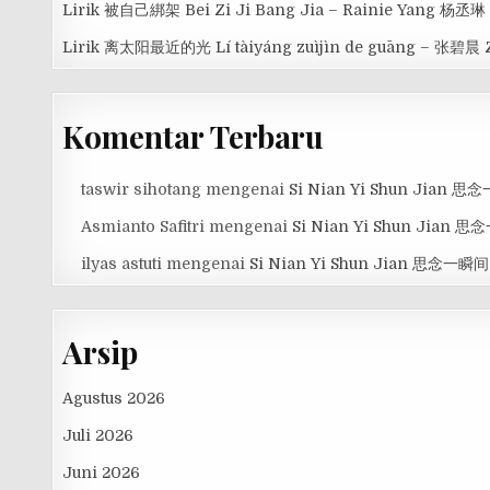
Lirik 被自己綁架 Bei Zi Ji Bang Jia – Rainie Yang 杨丞琳
Lirik 离太阳最近的光 Lí tàiyáng zuìjìn de guāng – 张碧晨 
Komentar Terbaru
taswir sihotang
mengenai
Si Nian Yi Shun Jian 
Asmianto Safitri
mengenai
Si Nian Yi Shun Jian 
ilyas astuti
mengenai
Si Nian Yi Shun Jian 思念一瞬间
Arsip
Agustus 2026
Juli 2026
Juni 2026