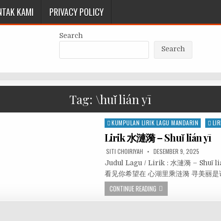
NTAK KAMI
PRIVACY POLICY
Search
Search
Tag:
\huǐ lián yī
Posted
KUMPULAN LIRIK LAGU MANDARIN
LIR
in
Lirik 水漣漪 – Shuǐ lián yī
SITI CHOIRIYAH
DESEMBER 9, 2025
Judul Lagu / Lirik : 水漣漪 – Shu
看见你希望在 心湖里乘涟漪 寻美丽是
CONTINUE READING