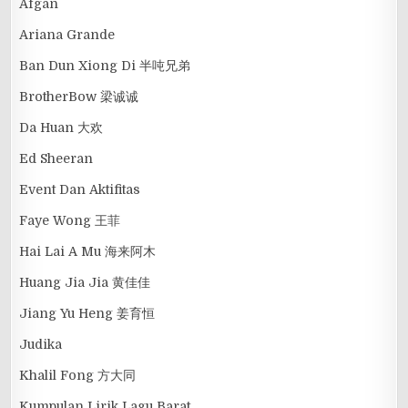
Afgan
Ariana Grande
Ban Dun Xiong Di 半吨兄弟
BrotherBow 梁诚诚
Da Huan 大欢
Ed Sheeran
Event Dan Aktifitas
Faye Wong 王菲
Hai Lai A Mu 海来阿木
Huang Jia Jia 黄佳佳
Jiang Yu Heng 姜育恒
Judika
Khalil Fong 方大同
Kumpulan Lirik Lagu Barat