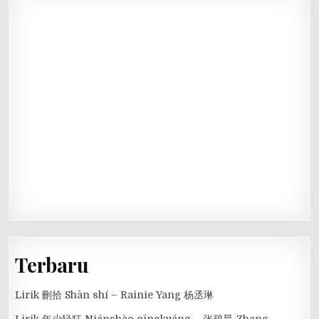
Terbaru
Lirik 刪拾 Shān shí – Rainie Yang 杨丞琳
Lirik 年少轻狂 Niánshào qīngkuáng – 张碧晨 Zhang