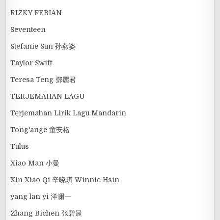
RIZKY FEBIAN
Seventeen
Stefanie Sun 孙燕姿
Taylor Swift
Teresa Teng 鄧麗君
TERJEMAHAN LAGU
Terjemahan Lirik Lagu Mandarin
Tong'ange 童安格
Tulus
Xiao Man 小曼
Xin Xiao Qi 辛晓琪 Winnie Hsin
yang lan yi 洋澜一
Zhang Bichen 张碧晨