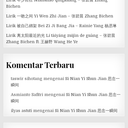
Bichen
Lirik 一吻之间 Yi Wen Zhi Jian – 张碧晨 Zhang Bichen
Lirik 被自己綁架 Bei Zi Ji Bang Jia – Rainie Yang 杨丞琳
Lirik 离太阳最近的光 Lí tàiyáng zuìjìn de guāng – 张碧晨
Zhang Bichen ft. 王赫野 Wang He Ye
Komentar Terbaru
taswir sihotang
mengenai
Si Nian Yi Shun Jian 思念一
瞬间
Asmianto Safitri
mengenai
Si Nian Yi Shun Jian 思念一
瞬间
ilyas astuti
mengenai
Si Nian Yi Shun Jian 思念一瞬间