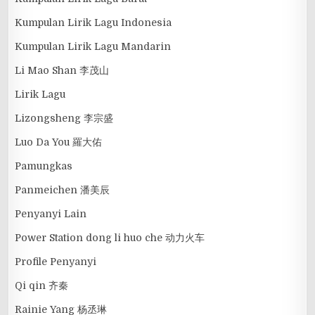
Kumpulan Lirik Lagu Indonesia
Kumpulan Lirik Lagu Mandarin
Li Mao Shan 李茂山
Lirik Lagu
Lizongsheng 李宗盛
Luo Da You 羅大佑
Pamungkas
Panmeichen 潘美辰
Penyanyi Lain
Power Station dong li huo che 动力火车
Profile Penyanyi
Qi qin 齐秦
Rainie Yang 杨丞琳