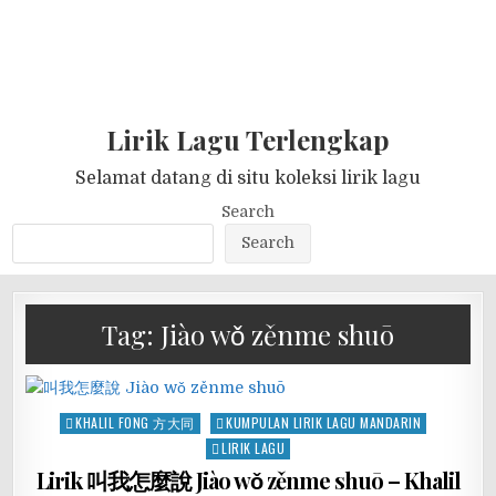
Lirik Lagu Terlengkap
Selamat datang di situ koleksi lirik lagu
Search
Search
Tag:
Jiào wǒ zěnme shuō
Posted
KHALIL FONG 方大同
KUMPULAN LIRIK LAGU MANDARIN
in
LIRIK LAGU
Lirik 叫我怎麼說 Jiào wǒ zěnme shuō – Khalil