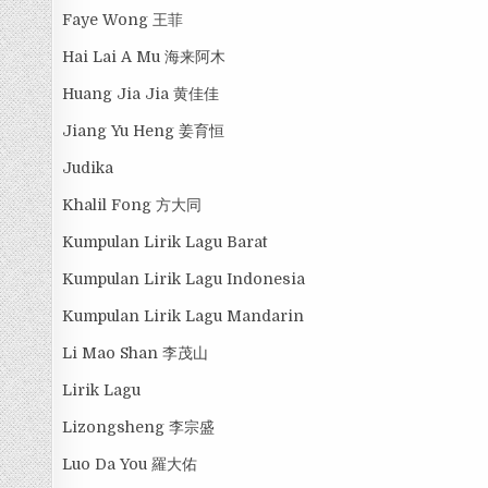
Faye Wong 王菲
Hai Lai A Mu 海来阿木
Huang Jia Jia 黄佳佳
Jiang Yu Heng 姜育恒
Judika
Khalil Fong 方大同
Kumpulan Lirik Lagu Barat
Kumpulan Lirik Lagu Indonesia
Kumpulan Lirik Lagu Mandarin
Li Mao Shan 李茂山
Lirik Lagu
Lizongsheng 李宗盛
Luo Da You 羅大佑