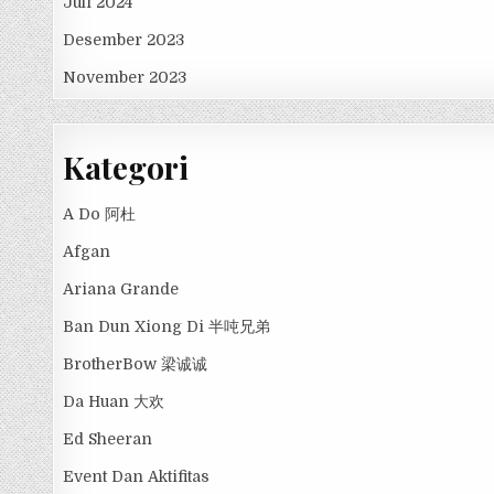
Juli 2024
Desember 2023
November 2023
Kategori
A Do 阿杜
Afgan
Ariana Grande
Ban Dun Xiong Di 半吨兄弟
BrotherBow 梁诚诚
Da Huan 大欢
Ed Sheeran
Event Dan Aktifitas