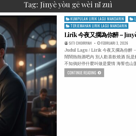
Tag:
Jīnyè yòu gē wèi nǐ zuì
Posted
KUMPULAN LIRIK LAGU MANDARIN
in
TERJEMAHAN LIRIK LAGU MANDARIN
Lirik 今夜又擱為你醉 – Jīnyè y
SITI CHOIRIYAH
FEBRUARI 3, 2026
Judul Lagu / Lirik 今夜又擱為你醉 – J
鬧鬧熱熱酒吧內 別人歡喜飲燒酒 阮
不知倘好停什麼叫做是愛情 海誓也山
CONTINUE READING