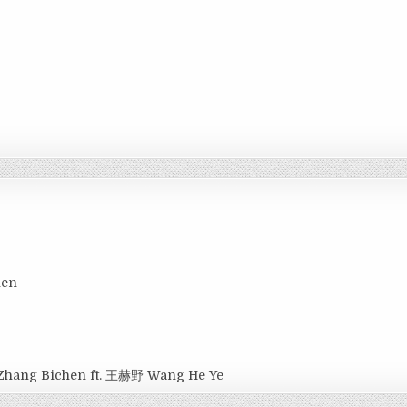
hen
Zhang Bichen ft. 王赫野 Wang He Ye