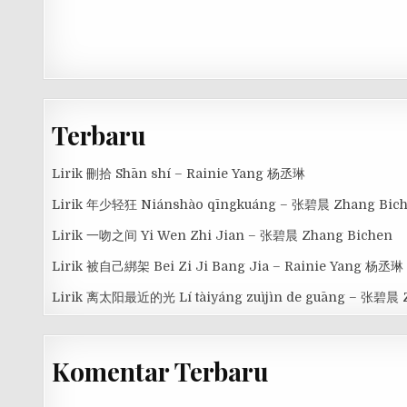
Terbaru
Lirik 刪拾 Shān shí – Rainie Yang 杨丞琳
Lirik 年少轻狂 Niánshào qīngkuáng – 张碧晨 Zhang Bic
Lirik 一吻之间 Yi Wen Zhi Jian – 张碧晨 Zhang Bichen
Lirik 被自己綁架 Bei Zi Ji Bang Jia – Rainie Yang 杨丞琳
Lirik 离太阳最近的光 Lí tàiyáng zuìjìn de guāng – 张碧晨 
Komentar Terbaru