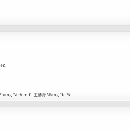
hen
Zhang Bichen ft. 王赫野 Wang He Ye