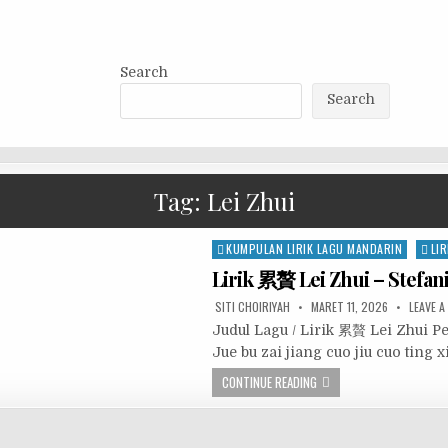
Search
Search
Tag:
Lei Zhui
Posted
KUMPULAN LIRIK LAGU MANDARIN
LIR
in
Lirik 累贅 Lei Zhui – Stef
SITI CHOIRIYAH
MARET 11, 2026
LEAVE 
Judul Lagu / Lirik 累贅 Lei Z
Jue bu zai jiang cuo jiu cuo ti
CONTINUE READING