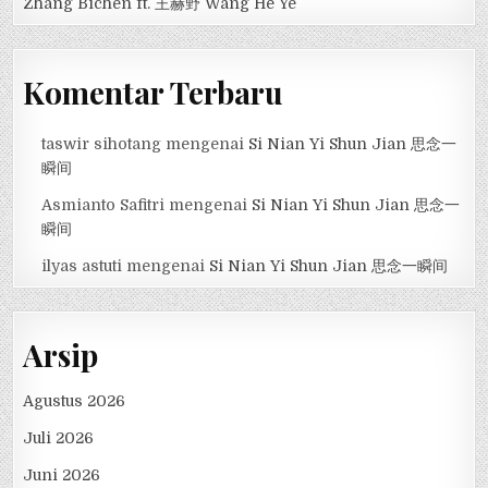
Zhang Bichen ft. 王赫野 Wang He Ye
Komentar Terbaru
taswir sihotang
mengenai
Si Nian Yi Shun Jian 思念一
瞬间
Asmianto Safitri
mengenai
Si Nian Yi Shun Jian 思念一
瞬间
ilyas astuti
mengenai
Si Nian Yi Shun Jian 思念一瞬间
Arsip
Agustus 2026
Juli 2026
Juni 2026