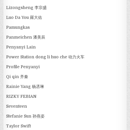
Lizongsheng 李宗盛
Luo Da You 羅大佑
Pamungkas
Panmeichen 潘美辰
Penyanyi Lain
Power Station dong li huo che 动力火车
Profile Penyanyi
Qi qin 齐秦
Rainie Yang 杨丞琳
RIZKY FEBIAN
Seventeen
Stefanie Sun 孙燕姿
Taylor Swift