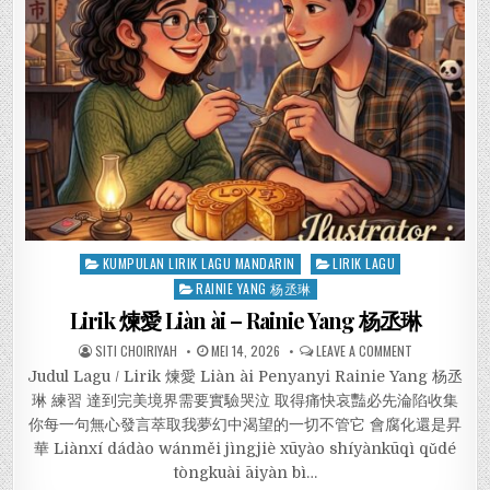
Posted
KUMPULAN LIRIK LAGU MANDARIN
LIRIK LAGU
in
RAINIE YANG 杨丞琳
Lirik 煉愛 Liàn ài – Rainie Yang 杨丞琳
SITI CHOIRIYAH
MEI 14, 2026
LEAVE A COMMENT
Judul Lagu / Lirik 煉愛 Liàn ài Penyanyi Rainie Yang 杨丞
琳 練習 達到完美境界需要實驗哭泣 取得痛快哀豔必先淪陷收集
你每一句無心發言萃取我夢幻中渴望的一切不管它 會腐化還是昇
華 Liànxí dádào wánměi jìngjiè xūyào shíyànkūqì qǔdé
tòngkuài āiyàn bì…