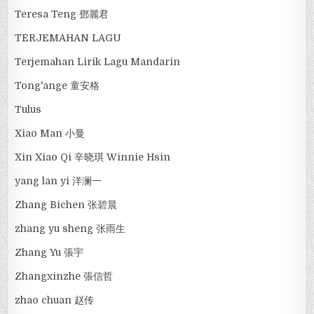
Teresa Teng 鄧麗君
TERJEMAHAN LAGU
Terjemahan Lirik Lagu Mandarin
Tong'ange 童安格
Tulus
Xiao Man 小曼
Xin Xiao Qi 辛晓琪 Winnie Hsin
yang lan yi 洋澜一
Zhang Bichen 张碧晨
zhang yu sheng 张雨生
Zhang Yu 張宇
Zhangxinzhe 張信哲
zhao chuan 赵传