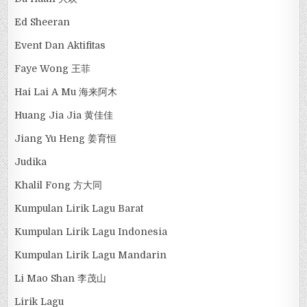
Ed Sheeran
Event Dan Aktifitas
Faye Wong 王菲
Hai Lai A Mu 海来阿木
Huang Jia Jia 黄佳佳
Jiang Yu Heng 姜育恒
Judika
Khalil Fong 方大同
Kumpulan Lirik Lagu Barat
Kumpulan Lirik Lagu Indonesia
Kumpulan Lirik Lagu Mandarin
Li Mao Shan 李茂山
Lirik Lagu