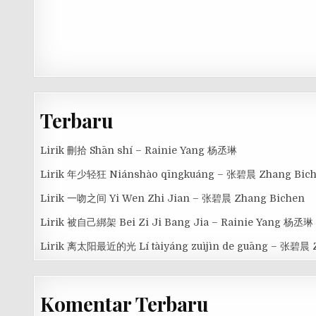
Terbaru
Lirik 刪拾 Shān shí – Rainie Yang 杨丞琳
Lirik 年少轻狂 Niánshào qīngkuáng – 张碧晨 Zhang Bic
Lirik 一吻之间 Yi Wen Zhi Jian – 张碧晨 Zhang Bichen
Lirik 被自己綁架 Bei Zi Ji Bang Jia – Rainie Yang 杨丞琳
Lirik 离太阳最近的光 Lí tàiyáng zuìjìn de guāng – 张碧晨 
Komentar Terbaru