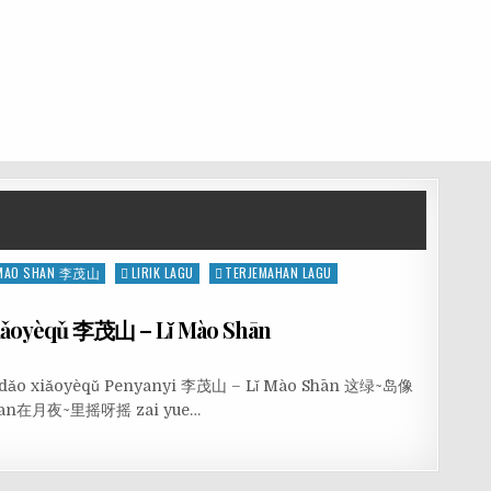
 MAO SHAN 李茂山
LIRIK LAGU
TERJEMAHAN LAGU
iǎoyèqǔ 李茂山 – Lǐ Mào Shān
ǜ dǎo xiǎoyèqǔ Penyanyi 李茂山 – Lǐ Mào Shān 这绿~岛像
chuan在月夜~里摇呀摇 zai yue…