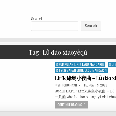
Search
Search
Tag:
Lǜ dǎo xiǎoyèqǔ
Posted
KUMPULAN LIRIK LAGU MANDARIN
LI
in
TERJEMAHAN LIRIK LAGU MANDARIN
Lirik 綠島小夜曲 – Lǜ dǎo x
SITI CHOIRIYAH
FEBRUARI 9, 2026
Judul Lagu / Lirik 綠島小夜曲 – L
一只船 zhe lv dao xiang yi zhi 
CONTINUE READING