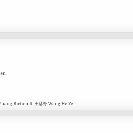
hen
Zhang Bichen ft. 王赫野 Wang He Ye