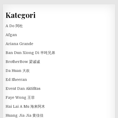
Kategori
A Do 阿杜
Afgan
Ariana Grande
Ban Dun Xiong Di 半吨兄弟
BrotherBow 梁诚诚
Da Huan 大欢
Ed Sheeran
Event Dan Aktifitas
Faye Wong 王菲
Hai Lai A Mu 海来阿木
Huang Jia Jia 黄佳佳