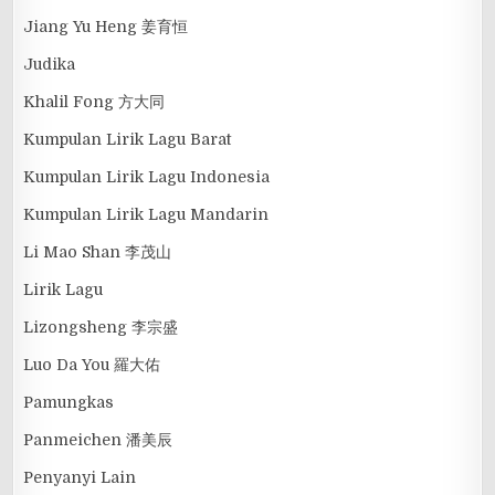
Jiang Yu Heng 姜育恒
Judika
Khalil Fong 方大同
Kumpulan Lirik Lagu Barat
Kumpulan Lirik Lagu Indonesia
Kumpulan Lirik Lagu Mandarin
Li Mao Shan 李茂山
Lirik Lagu
Lizongsheng 李宗盛
Luo Da You 羅大佑
Pamungkas
Panmeichen 潘美辰
Penyanyi Lain