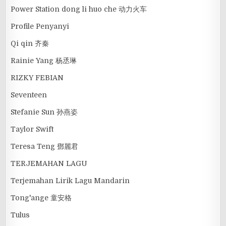
Power Station dong li huo che 动力火车
Profile Penyanyi
Qi qin 齐秦
Rainie Yang 杨丞琳
RIZKY FEBIAN
Seventeen
Stefanie Sun 孙燕姿
Taylor Swift
Teresa Teng 鄧麗君
TERJEMAHAN LAGU
Terjemahan Lirik Lagu Mandarin
Tong'ange 童安格
Tulus