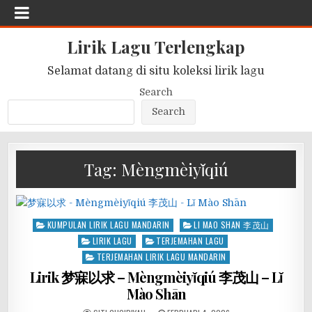
Lirik Lagu Terlengkap
Selamat datang di situ koleksi lirik lagu
Search
Search
Tag:
Mèngmèiyǐqiú
Posted
KUMPULAN LIRIK LAGU MANDARIN
LI MAO SHAN 李茂山
in
LIRIK LAGU
TERJEMAHAN LAGU
TERJEMAHAN LIRIK LAGU MANDARIN
Lirik 梦寐以求 – Mèngmèiyǐqiú 李茂山 – Lǐ
Mào Shān