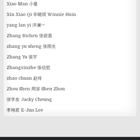
Xiao Man 小曼
Xin Xiao Qi 辛晓琪 Winnie Hsin
yang lan yi 洋澜一
Zhang Bichen 张碧晨
zhang yu sheng 张雨生
Zhang Yu 張宇
Zhangxinzhe 張信哲
zhao chuan 赵传
Zhou Shen 周深 Shen Zhou
张学友 Jacky Cheung
李翊君 E-Jun Lee