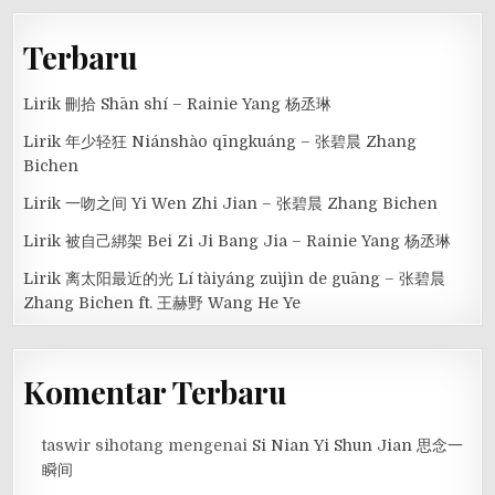
Terbaru
Lirik 刪拾 Shān shí – Rainie Yang 杨丞琳
Lirik 年少轻狂 Niánshào qīngkuáng – 张碧晨 Zhang
Bichen
Lirik 一吻之间 Yi Wen Zhi Jian – 张碧晨 Zhang Bichen
Lirik 被自己綁架 Bei Zi Ji Bang Jia – Rainie Yang 杨丞琳
Lirik 离太阳最近的光 Lí tàiyáng zuìjìn de guāng – 张碧晨
Zhang Bichen ft. 王赫野 Wang He Ye
Komentar Terbaru
taswir sihotang
mengenai
Si Nian Yi Shun Jian 思念一
瞬间