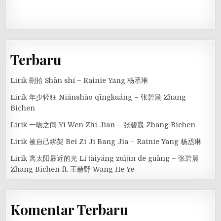
Terbaru
Lirik 刪拾 Shān shí – Rainie Yang 杨丞琳
Lirik 年少轻狂 Niánshào qīngkuáng – 张碧晨 Zhang
Bichen
Lirik 一吻之间 Yi Wen Zhi Jian – 张碧晨 Zhang Bichen
Lirik 被自己綁架 Bei Zi Ji Bang Jia – Rainie Yang 杨丞琳
Lirik 离太阳最近的光 Lí tàiyáng zuìjìn de guāng – 张碧晨
Zhang Bichen ft. 王赫野 Wang He Ye
Komentar Terbaru