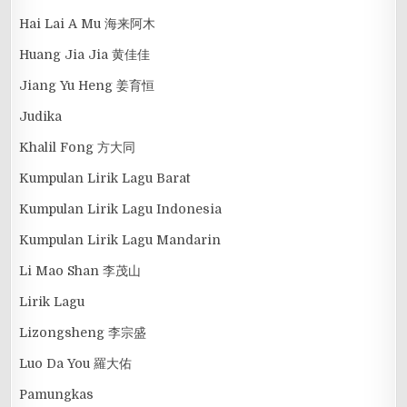
Hai Lai A Mu 海来阿木
Huang Jia Jia 黄佳佳
Jiang Yu Heng 姜育恒
Judika
Khalil Fong 方大同
Kumpulan Lirik Lagu Barat
Kumpulan Lirik Lagu Indonesia
Kumpulan Lirik Lagu Mandarin
Li Mao Shan 李茂山
Lirik Lagu
Lizongsheng 李宗盛
Luo Da You 羅大佑
Pamungkas