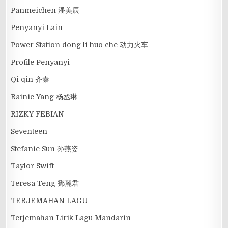
Panmeichen 潘美辰
Penyanyi Lain
Power Station dong li huo che 动力火车
Profile Penyanyi
Qi qin 齐秦
Rainie Yang 杨丞琳
RIZKY FEBIAN
Seventeen
Stefanie Sun 孙燕姿
Taylor Swift
Teresa Teng 鄧麗君
TERJEMAHAN LAGU
Terjemahan Lirik Lagu Mandarin