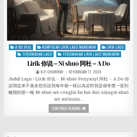
Posted
A DO 阿杜
KUMPULAN LIRIK LAGU MANDARIN
LIRIK LAGU
in
TERJEMAHAN LAGU
TERJEMAHAN LIRIK LAGU MANDARIN
Lirik 你说 – Nǐ shuō 阿杜 – A Do
SITI CHOIRIYAH
FEBRUARI 17, 2026
Judul Lagu / Lirik 你说 – Nǐ shuō Penyanyi 阿杜 – A Do 你
說我從來不會多想你說我每年都一樣以為這對我是個夸獎一直到
離開的那一晚 Nǐ shuō wǒ cónglái bu huì duō xiǎngnǐ shuō
wǒ měinián…
CONTINUE READING