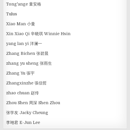
Tong'ange 童安格
Tulus
Xiao Man 小曼
Xin Xiao Qi 辛晓琪 Winnie Hsin
yang lan yi 洋澜一
Zhang Bichen 张碧晨
zhang yu sheng 张雨生
Zhang Yu 張宇
Zhangxinzhe 張信哲
zhao chuan 赵传
Zhou Shen 周深 Shen Zhou
张学友 Jacky Cheung
李翊君 E-Jun Lee