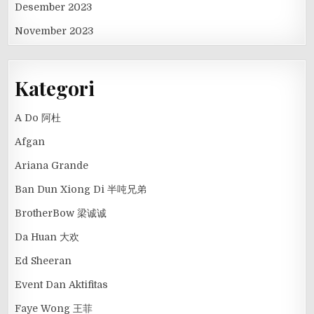
Desember 2023
November 2023
Kategori
A Do 阿杜
Afgan
Ariana Grande
Ban Dun Xiong Di 半吨兄弟
BrotherBow 梁诚诚
Da Huan 大欢
Ed Sheeran
Event Dan Aktifitas
Faye Wong 王菲