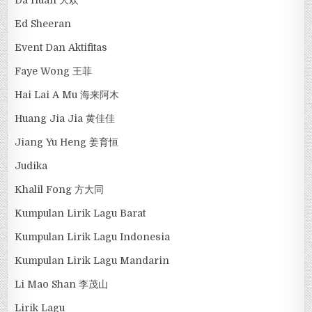
Ed Sheeran
Event Dan Aktifitas
Faye Wong 王菲
Hai Lai A Mu 海来阿木
Huang Jia Jia 黄佳佳
Jiang Yu Heng 姜育恒
Judika
Khalil Fong 方大同
Kumpulan Lirik Lagu Barat
Kumpulan Lirik Lagu Indonesia
Kumpulan Lirik Lagu Mandarin
Li Mao Shan 李茂山
Lirik Lagu