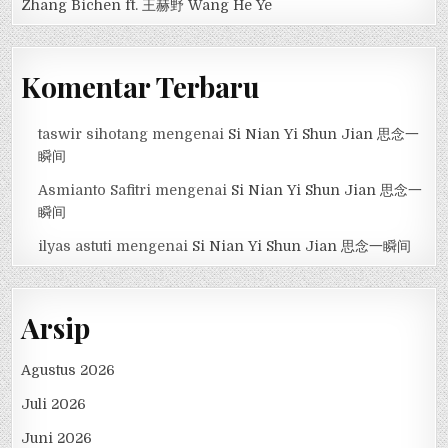
Zhang Bichen ft. 王赫野 Wang He Ye
Komentar Terbaru
taswir sihotang
mengenai
Si Nian Yi Shun Jian 思念一
瞬间
Asmianto Safitri
mengenai
Si Nian Yi Shun Jian 思念一
瞬间
ilyas astuti
mengenai
Si Nian Yi Shun Jian 思念一瞬间
Arsip
Agustus 2026
Juli 2026
Juni 2026