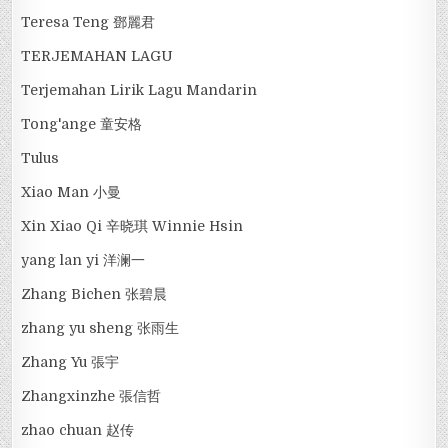
Teresa Teng 鄧麗君
TERJEMAHAN LAGU
Terjemahan Lirik Lagu Mandarin
Tong'ange 童安格
Tulus
Xiao Man 小曼
Xin Xiao Qi 辛晓琪 Winnie Hsin
yang lan yi 洋澜一
Zhang Bichen 张碧晨
zhang yu sheng 张雨生
Zhang Yu 張宇
Zhangxinzhe 張信哲
zhao chuan 赵传