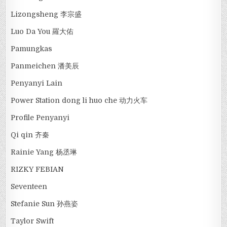
Lizongsheng 李宗盛
Luo Da You 羅大佑
Pamungkas
Panmeichen 潘美辰
Penyanyi Lain
Power Station dong li huo che 动力火车
Profile Penyanyi
Qi qin 齐秦
Rainie Yang 杨丞琳
RIZKY FEBIAN
Seventeen
Stefanie Sun 孙燕姿
Taylor Swift