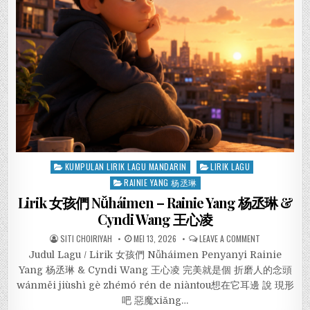
Posted
KUMPULAN LIRIK LAGU MANDARIN
LIRIK LAGU
in
RAINIE YANG 杨丞琳
Lirik 女孩們 Nǚháimen – Rainie Yang 杨丞琳 &
Cyndi Wang 王心凌
SITI CHOIRIYAH
MEI 13, 2026
LEAVE A COMMENT
Judul Lagu / Lirik 女孩們 Nǚháimen Penyanyi Rainie
Yang 杨丞琳 & Cyndi Wang 王心凌 完美就是個 折磨人的念頭
wánměi jiùshì gè zhémó rén de niàntou想在它耳邊 說 現形
吧 惡魔xiǎng…