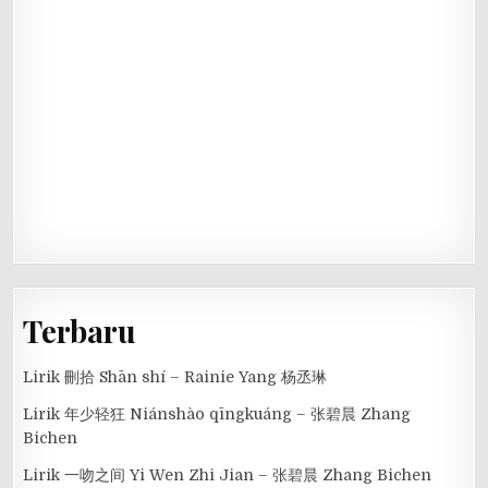
Terbaru
Lirik 刪拾 Shān shí – Rainie Yang 杨丞琳
Lirik 年少轻狂 Niánshào qīngkuáng – 张碧晨 Zhang
Bichen
Lirik 一吻之间 Yi Wen Zhi Jian – 张碧晨 Zhang Bichen