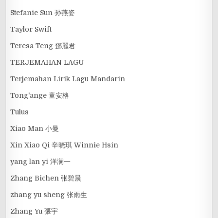
Stefanie Sun 孙燕姿
Taylor Swift
Teresa Teng 鄧麗君
TERJEMAHAN LAGU
Terjemahan Lirik Lagu Mandarin
Tong'ange 童安格
Tulus
Xiao Man 小曼
Xin Xiao Qi 辛晓琪 Winnie Hsin
yang lan yi 洋澜一
Zhang Bichen 张碧晨
zhang yu sheng 张雨生
Zhang Yu 張宇