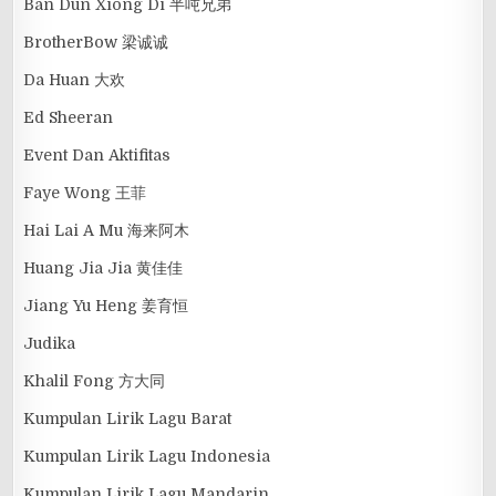
Ban Dun Xiong Di 半吨兄弟
BrotherBow 梁诚诚
Da Huan 大欢
Ed Sheeran
Event Dan Aktifitas
Faye Wong 王菲
Hai Lai A Mu 海来阿木
Huang Jia Jia 黄佳佳
Jiang Yu Heng 姜育恒
Judika
Khalil Fong 方大同
Kumpulan Lirik Lagu Barat
Kumpulan Lirik Lagu Indonesia
Kumpulan Lirik Lagu Mandarin