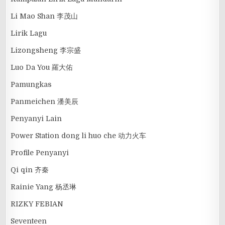
Li Mao Shan 李茂山
Lirik Lagu
Lizongsheng 李宗盛
Luo Da You 羅大佑
Pamungkas
Panmeichen 潘美辰
Penyanyi Lain
Power Station dong li huo che 动力火车
Profile Penyanyi
Qi qin 齐秦
Rainie Yang 杨丞琳
RIZKY FEBIAN
Seventeen