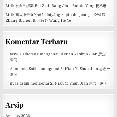
Lirik 被自己綁架 Bei Zi Ji Bang Jia – Rainie Yang 杨丞琳
Lirik 离太阳最近的光 Lí tàiyáng zuìjìn de guāng – 张碧晨
Zhang Bichen ft. 王赫野 Wang He Ye
Komentar Terbaru
taswir sihotang
mengenai
Si Nian Yi Shun Jian 思念一
瞬间
Asmianto Safitri
mengenai
Si Nian Yi Shun Jian 思念一
瞬间
ilyas astuti
mengenai
Si Nian Yi Shun Jian 思念一瞬间
Arsip
Agustus 2026