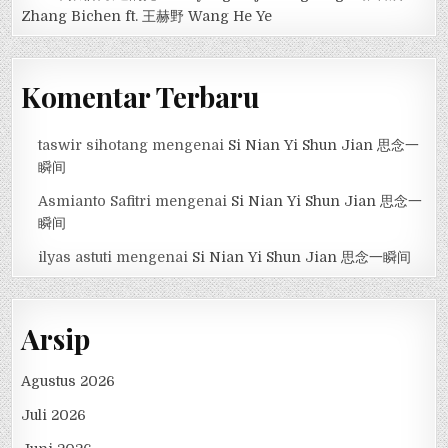
Zhang Bichen ft. 王赫野 Wang He Ye
Komentar Terbaru
taswir sihotang
mengenai
Si Nian Yi Shun Jian 思念一
瞬间
Asmianto Safitri
mengenai
Si Nian Yi Shun Jian 思念一
瞬间
ilyas astuti
mengenai
Si Nian Yi Shun Jian 思念一瞬间
Arsip
Agustus 2026
Juli 2026