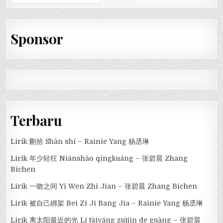
Sponsor
Terbaru
Lirik 刪拾 Shān shí – Rainie Yang 杨丞琳
Lirik 年少轻狂 Niánshào qīngkuáng – 张碧晨 Zhang
Bichen
Lirik 一吻之间 Yi Wen Zhi Jian – 张碧晨 Zhang Bichen
Lirik 被自己綁架 Bei Zi Ji Bang Jia – Rainie Yang 杨丞琳
Lirik 离太阳最近的光 Lí tàiyáng zuìjìn de guāng – 张碧晨