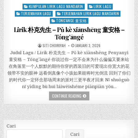
Posted
KUMPULAN LIRIK LAGU MANDARIN
LIRIK LAGU
in
TERJEMAHAN LAGU
TERJEMAHAN LIRIK LAGU MANDARIN
TONG'ANGE 童安格
Lirik 朴克先生 – Pǔ kè xiānshēng 童安格 –
Tóng’āngé
SITI CHOIRIYAH
JANUARI 3, 2026
Judul Lagu / Lirik 朴克先生 – Pǔ kè xiānshēng Penyanyi
童安格 – Tóng’āngé 你说过你一定不会来为什么偏偏又要来站
在角落里一个人默默的期待你穿的西装旧的可爱现出你宽大的花
领带不安的眼神 远看倒真像个小孩如果能将时光倒流 回到了你们
的时代你一定怀念那场周末的派对三更半夜才回来 Nǐ shuōguò
nǐ yīdìng bù huì láiwèishéme piānpiān yòu…
CONTINUE READING
Cari
Cari