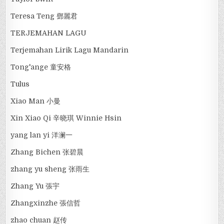
Teresa Teng 鄧麗君
TERJEMAHAN LAGU
Terjemahan Lirik Lagu Mandarin
Tong'ange 童安格
Tulus
Xiao Man 小曼
Xin Xiao Qi 辛晓琪 Winnie Hsin
yang lan yi 洋澜一
Zhang Bichen 张碧晨
zhang yu sheng 张雨生
Zhang Yu 張宇
Zhangxinzhe 張信哲
zhao chuan 赵传