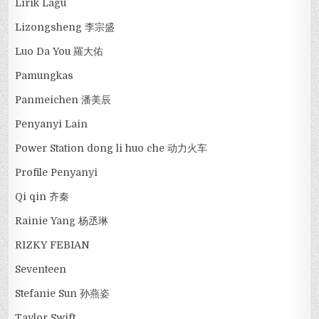
Lirik Lagu
Lizongsheng 李宗盛
Luo Da You 羅大佑
Pamungkas
Panmeichen 潘美辰
Penyanyi Lain
Power Station dong li huo che 动力火车
Profile Penyanyi
Qi qin 齐秦
Rainie Yang 杨丞琳
RIZKY FEBIAN
Seventeen
Stefanie Sun 孙燕姿
Taylor Swift