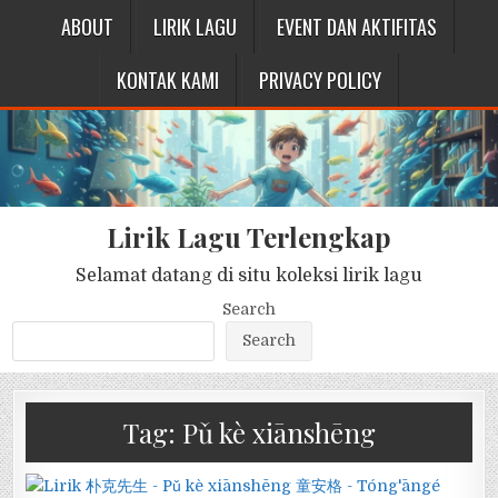
ABOUT
LIRIK LAGU
EVENT DAN AKTIFITAS
KONTAK KAMI
PRIVACY POLICY
Lirik Lagu Terlengkap
Selamat datang di situ koleksi lirik lagu
Search
Search
Tag:
Pǔ kè xiānshēng