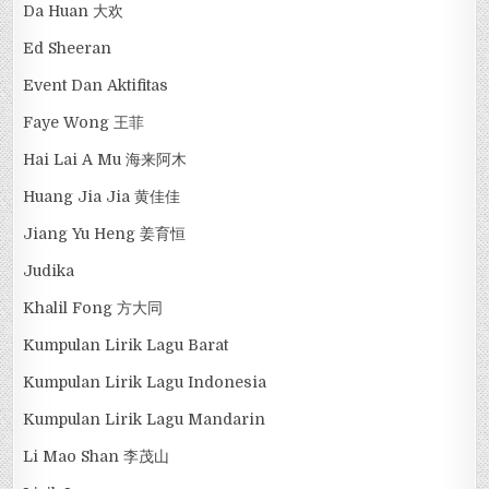
Da Huan 大欢
Ed Sheeran
Event Dan Aktifitas
Faye Wong 王菲
Hai Lai A Mu 海来阿木
Huang Jia Jia 黄佳佳
Jiang Yu Heng 姜育恒
Judika
Khalil Fong 方大同
Kumpulan Lirik Lagu Barat
Kumpulan Lirik Lagu Indonesia
Kumpulan Lirik Lagu Mandarin
Li Mao Shan 李茂山