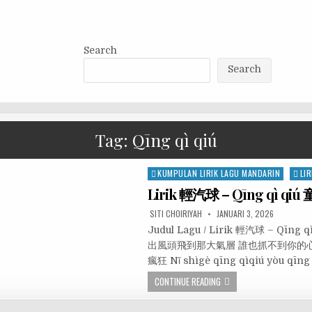
Search
Search
Tag:
Qīng qì qiú
Posted
KUMPULAN LIRIK LAGU MANDARIN
LIR
in
Lirik 輕汽球 – Qīng qì qiú
SITI CHOIRIYAH
JANUARI 3, 2026
Judul Lagu / Lirik 輕汽球 – Qī
出風頭飛到那大氣層 誰也抓不到你的
瘋狂 Nǐ shìgè qīng qìqiú yòu qīng
CONTINUE READING