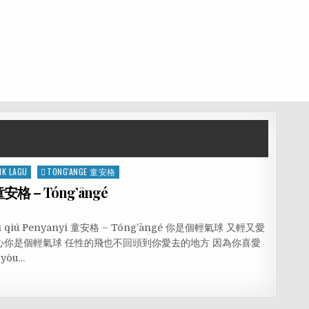
IK LAGU
TONG'ANGE 童安格
 童安格 – Tóng’āngé
ng qì qiú Penyanyi 童安格 – Tóng’āngé 你是個輕氣球 又輕又愛
心你是個輕氣球 任性的飛也不回頭到你愛去的地方 因為你喜愛
 yòu…