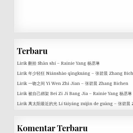
Terbaru
Lirik 刪拾 Shān shí – Rainie Yang 杨丞琳
Lirik 年少轻狂 Niánshào qīngkuáng – 张碧晨 Zhang Bic
Lirik 一吻之间 Yi Wen Zhi Jian – 张碧晨 Zhang Bichen
Lirik 被自己綁架 Bei Zi Ji Bang Jia – Rainie Yang 杨丞琳
Lirik 离太阳最近的光 Lí tàiyáng zuìjìn de guāng – 张碧晨 
Komentar Terbaru