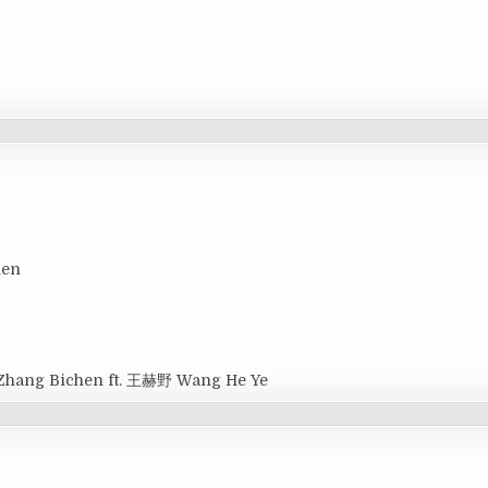
hen
Zhang Bichen ft. 王赫野 Wang He Ye