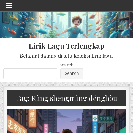
Lirik Lagu Terlengkap
Selamat datang di situ koleksi lirik lagu
Search
Search
Tag:
Ràng shēngmìng děnghòu