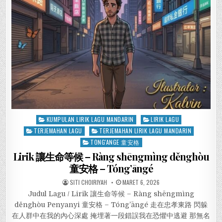
Posted
KUMPULAN LIRIK LAGU MANDARIN
LIRIK LAGU
in
TERJEMAHAN LAGU
TERJEMAHAN LIRIK LAGU MANDARIN
TONG'ANGE 童安格
Lirik 讓生命等候 – Ràng shēngmìng děnghòu
童安格 – Tóng’āngé
SITI CHOIRIYAH
MARET 6, 2026
Judul Lagu / Lirik 讓生命等候 – Ràng shēngmìng
děnghòu Penyanyi 童安格 – Tóng’āngé 走在忠孝東路 閃躲
在人群中在我的內心深處 掩埋著一段錯誤我在恐懼中逃避 那無名