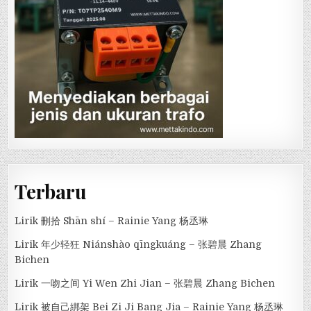
Terbaru
Lirik 刪拾 Shān shí – Rainie Yang 杨丞琳
Lirik 年少轻狂 Niánshào qīngkuáng – 张碧晨 Zhang
Bichen
Lirik 一吻之间 Yi Wen Zhi Jian – 张碧晨 Zhang Bichen
Lirik 被自己綁架 Bei Zi Ji Bang Jia – Rainie Yang 杨丞琳