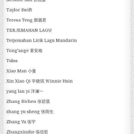
Taylor Swift
Teresa Teng 鄧麗君
TERJEMAHAN LAGU
Terjemahan Lirik Lagu Mandarin
Tong'ange 童安格
Tulus
Xiao Man 小曼
Xin Xiao Qi 辛晓琪 Winnie Hsin
yang lan yi 洋澜一
Zhang Bichen 张碧晨
zhang yu sheng 张雨生
Zhang Yu 張宇
Zhangxinzhe 張信哲