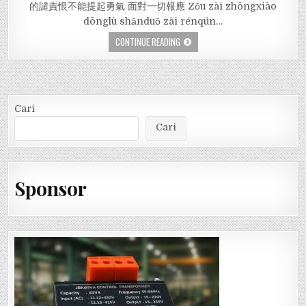
的譴責恨不能提起勇氣 面對一切報應 Zǒu zài zhōngxiào
dōnglù shǎnduǒ zài rénqún…
CONTINUE READING
Cari
Cari
Sponsor