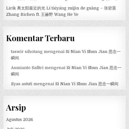
Lirik 离太阳最近的光 Lí tàiyáng zuìjìn de guāng – 张碧晨
Zhang Bichen ft. 王赫野 Wang He Ye
Komentar Terbaru
taswir sihotang
mengenai
Si Nian Yi Shun Jian 思念一
瞬间
Asmianto Safitri
mengenai
Si Nian Yi Shun Jian 思念一
瞬间
ilyas astuti
mengenai
Si Nian Yi Shun Jian 思念一瞬间
Arsip
Agustus 2026