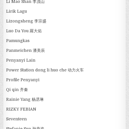
Li Mao Shan 李茂山
Lirik Lagu
Lizongsheng 李宗盛
Luo Da You 羅大佑
Pamungkas
Panmeichen 潘美辰
Penyanyi Lain
Power Station dong li huo che 动力火车
Profile Penyanyi
Qi qin 齐秦
Rainie Yang 杨丞琳
RIZKY FEBIAN
Seventeen
Stefanie Sun 孙燕姿