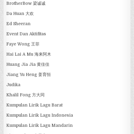
BrotherBow 梁诚诚
Da Huan 大欢
Ed Sheeran
Event Dan Aktifitas
Faye Wong 王菲
Hai Lai A Mu 海来阿木
Huang Jia Jia 黄佳佳
Jiang Yu Heng 姜育恒
Judika
Khalil Fong 方大同
Kumpulan Lirik Lagu Barat
Kumpulan Lirik Lagu Indonesia
Kumpulan Lirik Lagu Mandarin