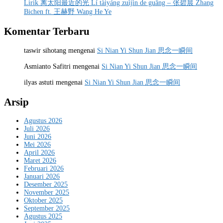
Lirik 离太阳最近的光 Lí tàiyáng zuìjìn de guāng – 张碧晨 Zhang
Bichen ft. 王赫野 Wang He Ye
Komentar Terbaru
taswir sihotang
mengenai
Si Nian Yi Shun Jian 思念一瞬间
Asmianto Safitri
mengenai
Si Nian Yi Shun Jian 思念一瞬间
ilyas astuti
mengenai
Si Nian Yi Shun Jian 思念一瞬间
Arsip
Agustus 2026
Juli 2026
Juni 2026
Mei 2026
April 2026
Maret 2026
Februari 2026
Januari 2026
Desember 2025
November 2025
Oktober 2025
September 2025
Agustus 2025