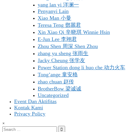
yang lan yi 洋澜一
Penyanyi Lain
Xiao Man 小曼
Teresa Teng 鄧麗君
Xin Xiao Qi 辛晓琪 Winnie Hsin
E-Jun Lee 李翊君
Zhou Shen 周深 Shen Zhou
zhang yu sheng 张雨生
Jacky Cheung 张学友
Power Station dong li huo che 动力火车
Tong’ange 童安格
zhao chuan 赵传
BrotherBow 梁诚诚
Uncategorized
Event Dan Aktifitas
Kontak Kami
Privacy Policy
×
Search