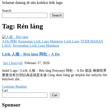
Selamat datang di situ koleksi lirik lagu
Search
Search
Tag:
Rén láng
Posted
A Do 阿杜
Kumpulan Lirik Lagu Mandarin
Lirik Lagu
TERJEMAHAN
in
LAGU
Terjemahan Lirik Lagu Mandarin
Lirik 人狼 – Rén láng 阿杜 – A Do
Siti Choiriyah
Februari 17, 2026
Judul Lagu / Lirik 人狼 – Rén láng Penyanyi 阿杜 – A Do 曾說 兩個世界
愛會沒有分別以為這就是永遠 Céng shuō liǎng gè shìjièài huì méiyǒu fèn
biéyǐwéi zhè…
Continue Reading
Cari
Cari
Sponsor