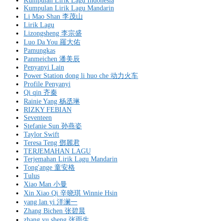
Kumpulan Lirik Lagu Indonesia
Kumpulan Lirik Lagu Mandarin
Li Mao Shan 李茂山
Lirik Lagu
Lizongsheng 李宗盛
Luo Da You 羅大佑
Pamungkas
Panmeichen 潘美辰
Penyanyi Lain
Power Station dong li huo che 动力火车
Profile Penyanyi
Qi qin 齐秦
Rainie Yang 杨丞琳
RIZKY FEBIAN
Seventeen
Stefanie Sun 孙燕姿
Taylor Swift
Teresa Teng 鄧麗君
TERJEMAHAN LAGU
Terjemahan Lirik Lagu Mandarin
Tong'ange 童安格
Tulus
Xiao Man 小曼
Xin Xiao Qi 辛晓琪 Winnie Hsin
yang lan yi 洋澜一
Zhang Bichen 张碧晨
zhang yu sheng 张雨生