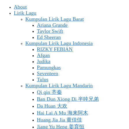
About
Lirik Lagu
Kumpulan Lirik Lagu Barat
Ariana Grande
Taylor Swift
Ed Sheeran
Kumpulan Lirik Lagu Indonesia
RIZKY FEBIAN
Afgan
Judika
Pamungkas
Seventeen
Tulus
Kumpulan Lirik Lagu Mandarin
Qi qin 齐秦
Ban Dun Xiong Di 半吨兄弟
Da Huan 大欢
Hai Lai A Mu 海来阿木
Huang Jia Jia 黄佳佳
Jiang Yu Heng 姜育恒