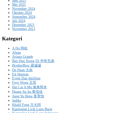
Juni 2025
Mei 2025
November 2024
Oktober 2024
September 2024
Juli 2024
Desember 2023
November 2023
Kategori
A Do 阿杜
Afgan
Ariana Grande
Ban Dun Xiong Di 半吨兄弟
BrotherBow 梁诚诚
Da Huan 大欢
Ed Sheeran
Event Dan Aktifitas
Faye Wong 王菲
Hai Lai A Mu 海来阿木
Huang Jia Jia 黄佳佳
Jiang Yu Heng 姜育恒
Judika
Khalil Fong 方大同
Kumpulan Lirik Lagu Barat