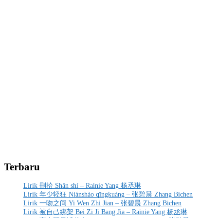
Terbaru
Lirik 刪拾 Shān shí – Rainie Yang 杨丞琳
Lirik 年少轻狂 Niánshào qīngkuáng – 张碧晨 Zhang Bichen
Lirik 一吻之间 Yi Wen Zhi Jian – 张碧晨 Zhang Bichen
Lirik 被自己綁架 Bei Zi Ji Bang Jia – Rainie Yang 杨丞琳