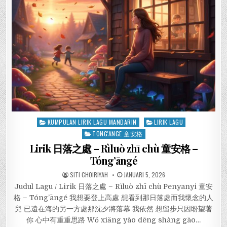
Posted
KUMPULAN LIRIK LAGU MANDARIN
LIRIK LAGU
in
TONG'ANGE 童安格
Lirik 日落之處 – Rìluò zhī chù 童安格 –
Tóng’āngé
SITI CHOIRIYAH
JANUARI 5, 2026
Judul Lagu / Lirik 日落之處 – Rìluò zhī chù Penyanyi 童安
格 – Tóng’āngé 我想要登上高處 想看到那日落處而我懷念的人
兒 已遠在海的另一方處那沈夕將落幕 我依然 想留步只因盼望著
你 心中有重重思路 Wǒ xiǎng yào dēng shàng gāo…