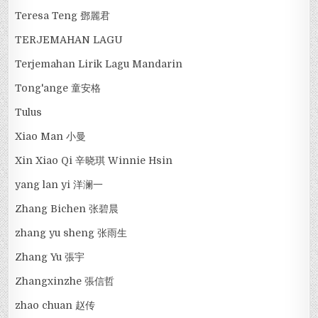
Teresa Teng 鄧麗君
TERJEMAHAN LAGU
Terjemahan Lirik Lagu Mandarin
Tong'ange 童安格
Tulus
Xiao Man 小曼
Xin Xiao Qi 辛晓琪 Winnie Hsin
yang lan yi 洋澜一
Zhang Bichen 张碧晨
zhang yu sheng 张雨生
Zhang Yu 張宇
Zhangxinzhe 張信哲
zhao chuan 赵传