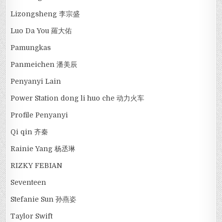
Lizongsheng 李宗盛
Luo Da You 羅大佑
Pamungkas
Panmeichen 潘美辰
Penyanyi Lain
Power Station dong li huo che 动力火车
Profile Penyanyi
Qi qin 齐秦
Rainie Yang 杨丞琳
RIZKY FEBIAN
Seventeen
Stefanie Sun 孙燕姿
Taylor Swift