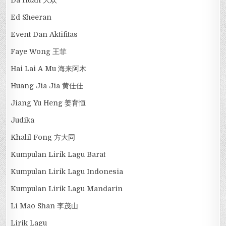
Ed Sheeran
Event Dan Aktifitas
Faye Wong 王菲
Hai Lai A Mu 海来阿木
Huang Jia Jia 黄佳佳
Jiang Yu Heng 姜育恒
Judika
Khalil Fong 方大同
Kumpulan Lirik Lagu Barat
Kumpulan Lirik Lagu Indonesia
Kumpulan Lirik Lagu Mandarin
Li Mao Shan 李茂山
Lirik Lagu