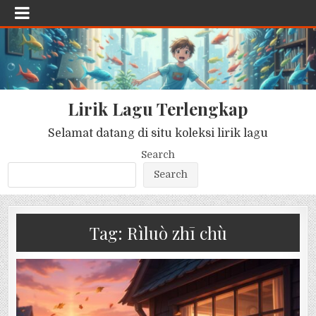
Lirik Lagu Terlengkap
Selamat datang di situ koleksi lirik lagu
Search
Search
Tag:
Rìluò zhī chù