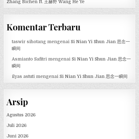
Zhang Bichen ft. 王赫野 Wang He Ye
Komentar Terbaru
taswir sihotang
mengenai
Si Nian Yi Shun Jian 思念一
瞬间
Asmianto Safitri
mengenai
Si Nian Yi Shun Jian 思念一
瞬间
ilyas astuti
mengenai
Si Nian Yi Shun Jian 思念一瞬间
Arsip
Agustus 2026
Juli 2026
Juni 2026