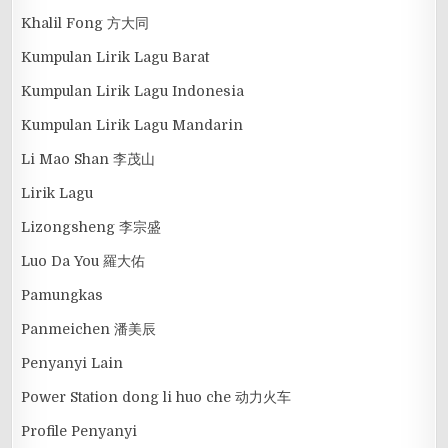
Khalil Fong 方大同
Kumpulan Lirik Lagu Barat
Kumpulan Lirik Lagu Indonesia
Kumpulan Lirik Lagu Mandarin
Li Mao Shan 李茂山
Lirik Lagu
Lizongsheng 李宗盛
Luo Da You 羅大佑
Pamungkas
Panmeichen 潘美辰
Penyanyi Lain
Power Station dong li huo che 动力火车
Profile Penyanyi