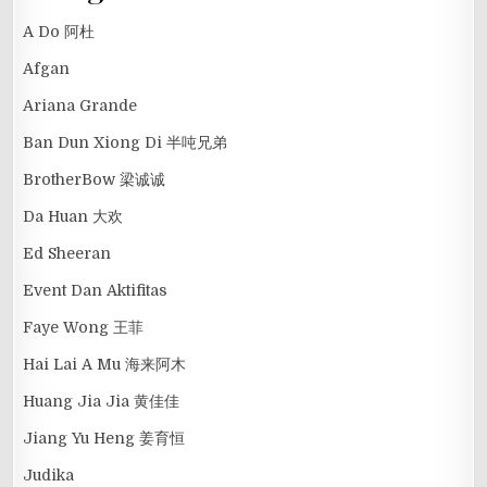
A Do 阿杜
Afgan
Ariana Grande
Ban Dun Xiong Di 半吨兄弟
BrotherBow 梁诚诚
Da Huan 大欢
Ed Sheeran
Event Dan Aktifitas
Faye Wong 王菲
Hai Lai A Mu 海来阿木
Huang Jia Jia 黄佳佳
Jiang Yu Heng 姜育恒
Judika