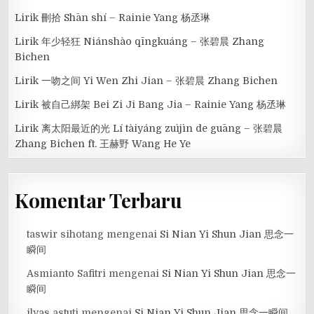
Lirik 刪拾 Shān shí – Rainie Yang 杨丞琳
Lirik 年少轻狂 Niánshào qīngkuáng – 张碧晨 Zhang
Bichen
Lirik 一吻之间 Yi Wen Zhi Jian – 张碧晨 Zhang Bichen
Lirik 被自己綁架 Bei Zi Ji Bang Jia – Rainie Yang 杨丞琳
Lirik 离太阳最近的光 Lí tàiyáng zuìjìn de guāng – 张碧晨
Zhang Bichen ft. 王赫野 Wang He Ye
Komentar Terbaru
taswir sihotang
mengenai
Si Nian Yi Shun Jian 思念一
瞬间
Asmianto Safitri
mengenai
Si Nian Yi Shun Jian 思念一
瞬间
ilyas astuti
mengenai
Si Nian Yi Shun Jian 思念一瞬间