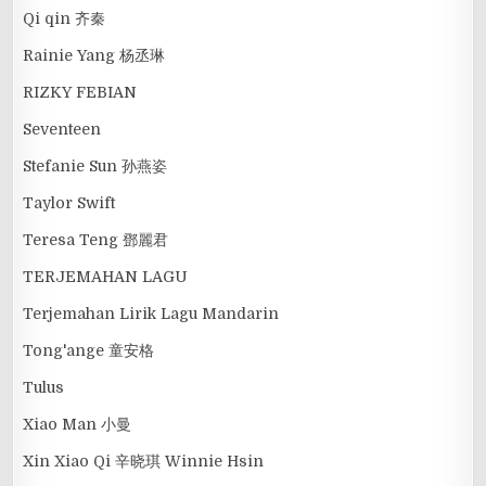
Qi qin 齐秦
Rainie Yang 杨丞琳
RIZKY FEBIAN
Seventeen
Stefanie Sun 孙燕姿
Taylor Swift
Teresa Teng 鄧麗君
TERJEMAHAN LAGU
Terjemahan Lirik Lagu Mandarin
Tong'ange 童安格
Tulus
Xiao Man 小曼
Xin Xiao Qi 辛晓琪 Winnie Hsin