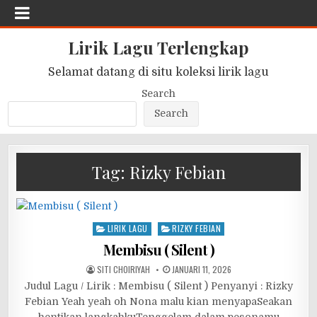
Lirik Lagu Terlengkap
Selamat datang di situ koleksi lirik lagu
Search
Search
Tag:
Rizky Febian
Posted
LIRIK LAGU
RIZKY FEBIAN
in
Membisu ( Silent )
SITI CHOIRIYAH
JANUARI 11, 2026
Judul Lagu / Lirik : Membisu ( Silent ) Penyanyi : Rizky
Febian Yeah yeah oh Nona malu kian menyapaSeakan
hentikan langkahkuTenggelam dalam pesonamu