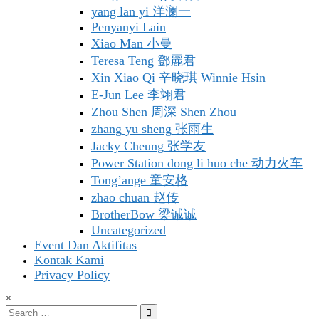
yang lan yi 洋澜一
Penyanyi Lain
Xiao Man 小曼
Teresa Teng 鄧麗君
Xin Xiao Qi 辛晓琪 Winnie Hsin
E-Jun Lee 李翊君
Zhou Shen 周深 Shen Zhou
zhang yu sheng 张雨生
Jacky Cheung 张学友
Power Station dong li huo che 动力火车
Tong’ange 童安格
zhao chuan 赵传
BrotherBow 梁诚诚
Uncategorized
Event Dan Aktifitas
Kontak Kami
Privacy Policy
×
Search