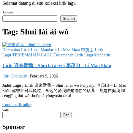
Selamat datang di situ koleksi lirik lagu
Search
Search
Tag:
Shuí lái ài wǒ
Posted
Kumpulan Lirik Lagu Mandarin
Li Mao Shan 李茂山
Lirik
in
Lagu
TERJEMAHAN LAGU
Terjemahan Lirik Lagu Mandarin
Lirik 谁来爱我 – Shuí lái ài wǒ 李茂山 – Lǐ Mào Shān
Siti Choiriyah
Februari 9, 2026
Judul Lagu / Lirik 谁来爱我 – Shuí lái ài wǒ Penyanyi 李茂山 – Lǐ Mào
Shān 你曾经对我说过 永远的爱我谁知道你的话儿 都是在骗我 Nǐ
céngjīng duì wǒ shuōguò yǒngyuǎn de ài…
Continue Reading
Cari
Cari
Sponsor