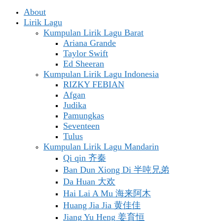
About
Lirik Lagu
Kumpulan Lirik Lagu Barat
Ariana Grande
Taylor Swift
Ed Sheeran
Kumpulan Lirik Lagu Indonesia
RIZKY FEBIAN
Afgan
Judika
Pamungkas
Seventeen
Tulus
Kumpulan Lirik Lagu Mandarin
Qi qin 齐秦
Ban Dun Xiong Di 半吨兄弟
Da Huan 大欢
Hai Lai A Mu 海来阿木
Huang Jia Jia 黄佳佳
Jiang Yu Heng 姜育恒