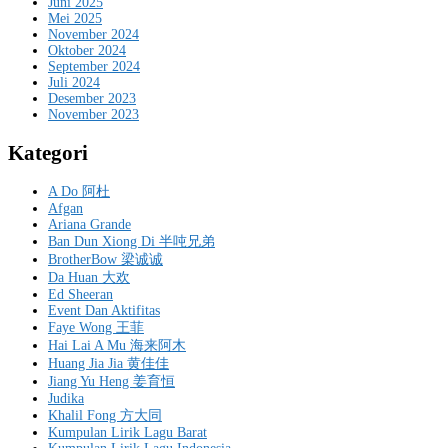
Juni 2025
Mei 2025
November 2024
Oktober 2024
September 2024
Juli 2024
Desember 2023
November 2023
Kategori
A Do 阿杜
Afgan
Ariana Grande
Ban Dun Xiong Di 半吨兄弟
BrotherBow 梁诚诚
Da Huan 大欢
Ed Sheeran
Event Dan Aktifitas
Faye Wong 王菲
Hai Lai A Mu 海来阿木
Huang Jia Jia 黄佳佳
Jiang Yu Heng 姜育恒
Judika
Khalil Fong 方大同
Kumpulan Lirik Lagu Barat