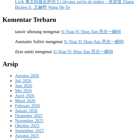
Lirik 离太阳最近的光 Lí tàiyáng zuìjìn de guāng – 张碧晨 Zhang
Bichen ft. 王赫野 Wang He Ye
Komentar Terbaru
taswir sihotang
mengenai
Si Nian Yi Shun Jian 思念一瞬间
Asmianto Safitri
mengenai
Si Nian Yi Shun Jian 思念一瞬间
ilyas astuti
mengenai
Si Nian Yi Shun Jian 思念一瞬间
Arsip
Agustus 2026
Juli 2026
Juni 2026
Mei 2026
April 2026
Maret 2026
Februari 2026
Januari 2026
Desember 2025
November 2025
Oktober 2025
September 2025
Agustus 2025