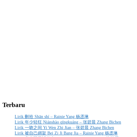
Terbaru
Lirik 刪拾 Shān shí – Rainie Yang 杨丞琳
Lirik 年少轻狂 Niánshào qīngkuáng – 张碧晨 Zhang Bichen
Lirik 一吻之间 Yi Wen Zhi Jian – 张碧晨 Zhang Bichen
Lirik 被自己綁架 Bei Zi Ji Bang Jia – Rainie Yang 杨丞琳