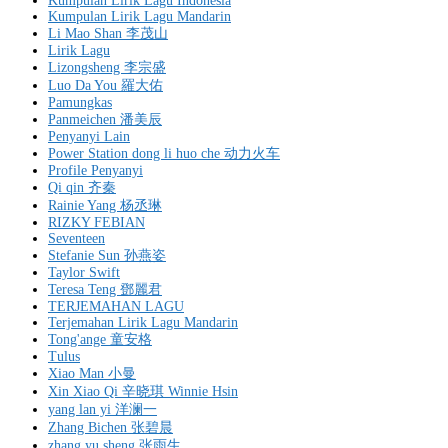
Kumpulan Lirik Lagu Indonesia
Kumpulan Lirik Lagu Mandarin
Li Mao Shan 李茂山
Lirik Lagu
Lizongsheng 李宗盛
Luo Da You 羅大佑
Pamungkas
Panmeichen 潘美辰
Penyanyi Lain
Power Station dong li huo che 动力火车
Profile Penyanyi
Qi qin 齐秦
Rainie Yang 杨丞琳
RIZKY FEBIAN
Seventeen
Stefanie Sun 孙燕姿
Taylor Swift
Teresa Teng 鄧麗君
TERJEMAHAN LAGU
Terjemahan Lirik Lagu Mandarin
Tong'ange 童安格
Tulus
Xiao Man 小曼
Xin Xiao Qi 辛晓琪 Winnie Hsin
yang lan yi 洋澜一
Zhang Bichen 张碧晨
zhang yu sheng 张雨生