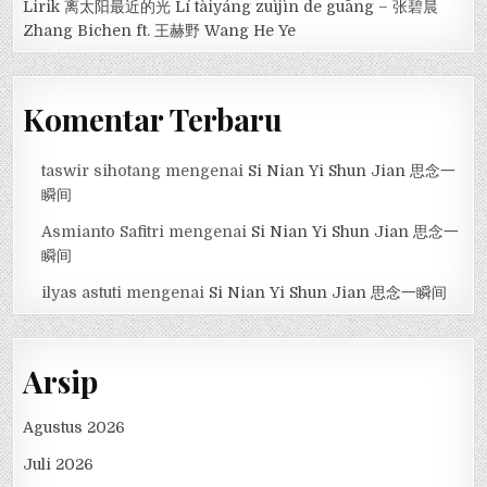
Lirik 离太阳最近的光 Lí tàiyáng zuìjìn de guāng – 张碧晨
Zhang Bichen ft. 王赫野 Wang He Ye
Komentar Terbaru
taswir sihotang
mengenai
Si Nian Yi Shun Jian 思念一
瞬间
Asmianto Safitri
mengenai
Si Nian Yi Shun Jian 思念一
瞬间
ilyas astuti
mengenai
Si Nian Yi Shun Jian 思念一瞬间
Arsip
Agustus 2026
Juli 2026