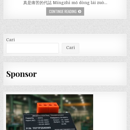
真是痛苦的代誌 Míngzhī mǒ dòng lái zuò…
CONTINUE READING
Cari
Cari
Sponsor