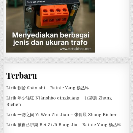
Terbaru
Lirik 刪拾 Shān shí – Rainie Yang 杨丞琳
Lirik 年少轻狂 Niánshào qīngkuáng – 张碧晨 Zhang
Bichen
Lirik 一吻之间 Yi Wen Zhi Jian – 张碧晨 Zhang Bichen
Lirik 被自己綁架 Bei Zi Ji Bang Jia – Rainie Yang 杨丞琳