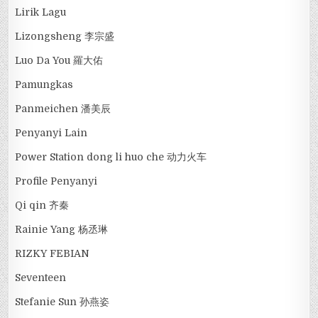
Lirik Lagu
Lizongsheng 李宗盛
Luo Da You 羅大佑
Pamungkas
Panmeichen 潘美辰
Penyanyi Lain
Power Station dong li huo che 动力火车
Profile Penyanyi
Qi qin 齐秦
Rainie Yang 杨丞琳
RIZKY FEBIAN
Seventeen
Stefanie Sun 孙燕姿