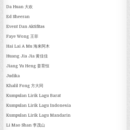
Da Huan 大欢
Ed Sheeran
Event Dan Aktifitas
Faye Wong 王菲
Hai Lai A Mu 海来阿木
Huang Jia Jia 黄佳佳
Jiang Yu Heng 姜育恒
Judika
Khalil Fong 方大同
Kumpulan Lirik Lagu Barat
Kumpulan Lirik Lagu Indonesia
Kumpulan Lirik Lagu Mandarin
Li Mao Shan 李茂山