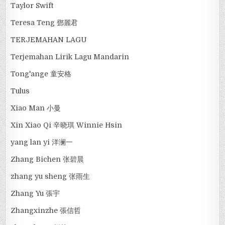
Taylor Swift
Teresa Teng 鄧麗君
TERJEMAHAN LAGU
Terjemahan Lirik Lagu Mandarin
Tong'ange 童安格
Tulus
Xiao Man 小曼
Xin Xiao Qi 辛晓琪 Winnie Hsin
yang lan yi 洋澜一
Zhang Bichen 张碧晨
zhang yu sheng 张雨生
Zhang Yu 張宇
Zhangxinzhe 張信哲