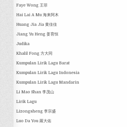
Faye Wong 王菲
Hai Lai A Mu 海来阿木
Huang Jia Jia 黄佳佳
Jiang Yu Heng 姜育恒
Judika
Khalil Fong 方大同
Kumpulan Lirik Lagu Barat
Kumpulan Lirik Lagu Indonesia
Kumpulan Lirik Lagu Mandarin
Li Mao Shan 李茂山
Lirik Lagu
Lizongsheng 李宗盛
Luo Da You 羅大佑