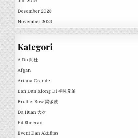
Juli 2024
Desember 2023
November 2023
Kategori
A Do 阿杜
Afgan
Ariana Grande
Ban Dun Xiong Di 半吨兄弟
BrotherBow 梁诚诚
Da Huan 大欢
Ed Sheeran
Event Dan Aktifitas