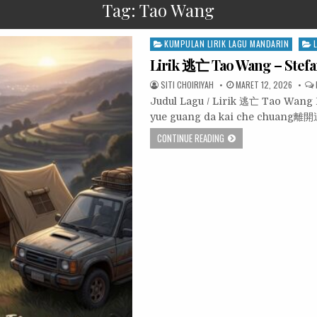
Tag:
Tao Wang
Posted
KUMPULAN LIRIK LAGU MANDARIN
in
Lirik 逃亡 Tao Wang – Ste
SITI CHOIRIYAH
MARET 12, 2026
Judul Lagu / Lirik 逃亡 Tao Wa
yue guang da kai che chuang
CONTINUE READING