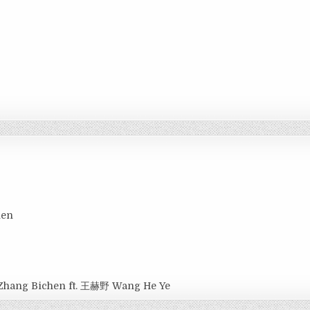
hen
Zhang Bichen ft. 王赫野 Wang He Ye