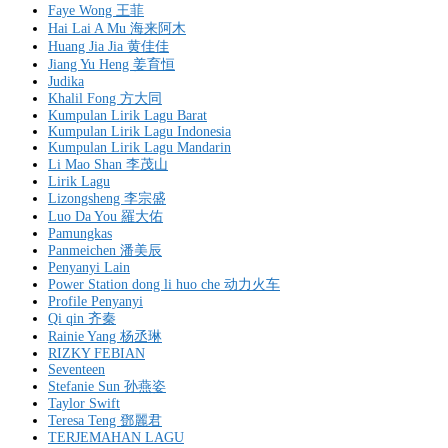
Faye Wong 王菲
Hai Lai A Mu 海来阿木
Huang Jia Jia 黄佳佳
Jiang Yu Heng 姜育恒
Judika
Khalil Fong 方大同
Kumpulan Lirik Lagu Barat
Kumpulan Lirik Lagu Indonesia
Kumpulan Lirik Lagu Mandarin
Li Mao Shan 李茂山
Lirik Lagu
Lizongsheng 李宗盛
Luo Da You 羅大佑
Pamungkas
Panmeichen 潘美辰
Penyanyi Lain
Power Station dong li huo che 动力火车
Profile Penyanyi
Qi qin 齐秦
Rainie Yang 杨丞琳
RIZKY FEBIAN
Seventeen
Stefanie Sun 孙燕姿
Taylor Swift
Teresa Teng 鄧麗君
TERJEMAHAN LAGU