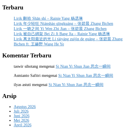
Terbaru
Lirik 刪拾 Shān shí – Rainie Yang 杨丞琳
Lirik 年少轻狂 Niánshào qīngkuáng – 张碧晨 Zhang Bichen
Lirik 一吻之间 Yi Wen Zhi Jian – 张碧晨 Zhang Bichen
Lirik 被自己綁架 Bei Zi Ji Bang Jia – Rainie Yang 杨丞琳
Lirik 离太阳最近的光 Lí tàiyáng zuìjìn de guāng – 张碧晨 Zhang
Bichen ft. 王赫野 Wang He Ye
Komentar Terbaru
taswir sihotang
mengenai
Si Nian Yi Shun Jian 思念一瞬间
Asmianto Safitri
mengenai
Si Nian Yi Shun Jian 思念一瞬间
ilyas astuti
mengenai
Si Nian Yi Shun Jian 思念一瞬间
Arsip
Agustus 2026
Juli 2026
Juni 2026
Mei 2026
April 2026