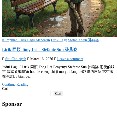
Posted
Kumpulan Lirik Lagu Mandarin
Lirik Lagu
Stefanie Sun 孙燕姿
in
Lirik 同類 Tong Lei – Stefanie Sun 孙燕姿
Siti Choiriyah
Maret 16, 2026
Leave a comment
Judul Lagu / Lirik 同類 Tong Lei Penyanyi Stefanie Sun 孙燕姿 雨後的城
市 寂寞又狼狽Yu hou de cheng shi ji mo you lang bei路邊的座位 它空著
在等誰Lu bian de…
Continue Reading
Cari
Cari
Sponsor