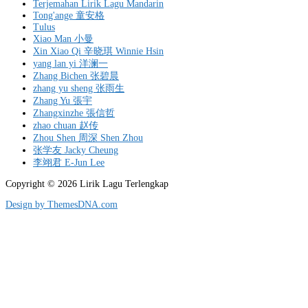
Terjemahan Lirik Lagu Mandarin
Tong'ange 童安格
Tulus
Xiao Man 小曼
Xin Xiao Qi 辛晓琪 Winnie Hsin
yang lan yi 洋澜一
Zhang Bichen 张碧晨
zhang yu sheng 张雨生
Zhang Yu 張宇
Zhangxinzhe 張信哲
zhao chuan 赵传
Zhou Shen 周深 Shen Zhou
张学友 Jacky Cheung
李翊君 E-Jun Lee
Copyright © 2026 Lirik Lagu Terlengkap
Design by ThemesDNA.com