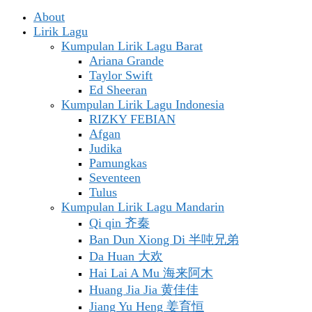
About
Lirik Lagu
Kumpulan Lirik Lagu Barat
Ariana Grande
Taylor Swift
Ed Sheeran
Kumpulan Lirik Lagu Indonesia
RIZKY FEBIAN
Afgan
Judika
Pamungkas
Seventeen
Tulus
Kumpulan Lirik Lagu Mandarin
Qi qin 齐秦
Ban Dun Xiong Di 半吨兄弟
Da Huan 大欢
Hai Lai A Mu 海来阿木
Huang Jia Jia 黄佳佳
Jiang Yu Heng 姜育恒