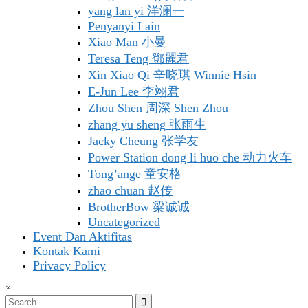
yang lan yi 洋澜一
Penyanyi Lain
Xiao Man 小曼
Teresa Teng 鄧麗君
Xin Xiao Qi 辛晓琪 Winnie Hsin
E-Jun Lee 李翊君
Zhou Shen 周深 Shen Zhou
zhang yu sheng 张雨生
Jacky Cheung 张学友
Power Station dong li huo che 动力火车
Tong’ange 童安格
zhao chuan 赵传
BrotherBow 梁诚诚
Uncategorized
Event Dan Aktifitas
Kontak Kami
Privacy Policy
×
Search