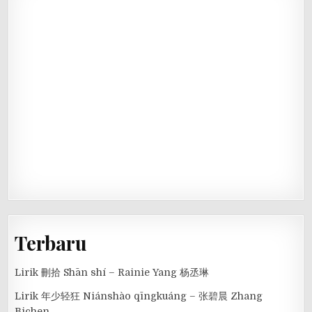
Terbaru
Lirik 刪拾 Shān shí – Rainie Yang 杨丞琳
Lirik 年少轻狂 Niánshào qīngkuáng – 张碧晨 Zhang
Bichen