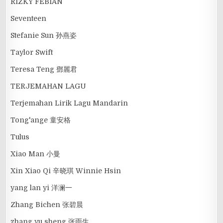
RIZKY FEBIAN
Seventeen
Stefanie Sun 孙燕姿
Taylor Swift
Teresa Teng 鄧麗君
TERJEMAHAN LAGU
Terjemahan Lirik Lagu Mandarin
Tong'ange 童安格
Tulus
Xiao Man 小曼
Xin Xiao Qi 辛晓琪 Winnie Hsin
yang lan yi 洋澜一
Zhang Bichen 张碧晨
zhang yu sheng 张雨生