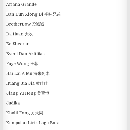
Ariana Grande
Ban Dun Xiong Di 半吨兄弟
BrotherBow 梁诚诚
Da Huan 大欢
Ed Sheeran
Event Dan Aktifitas
Faye Wong 王菲
Hai Lai A Mu 海来阿木
Huang Jia Jia 黄佳佳
Jiang Yu Heng 姜育恒
Judika
Khalil Fong 方大同
Kumpulan Lirik Lagu Barat