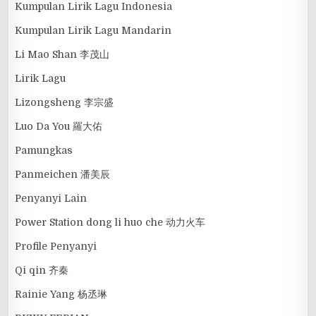
Kumpulan Lirik Lagu Indonesia
Kumpulan Lirik Lagu Mandarin
Li Mao Shan 李茂山
Lirik Lagu
Lizongsheng 李宗盛
Luo Da You 羅大佑
Pamungkas
Panmeichen 潘美辰
Penyanyi Lain
Power Station dong li huo che 动力火车
Profile Penyanyi
Qi qin 齐秦
Rainie Yang 杨丞琳