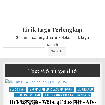
Lirik Lagu Terlengkap
Selamat datang di situ koleksi lirik lagu
Search
Search
Tag:
Wǒ bù gāi duǒ
Posted
A DO 阿杜
KUMPULAN LIRIK LAGU MANDARIN
LIRIK LAGU
in
TERJEMAHAN LAGU
TERJEMAHAN LIRIK LAGU MANDARIN
Lirik 我不該躲 – Wǒ bù gāi duǒ 阿杜 – A Do