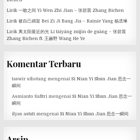
Lirik 一吻之间 Yi Wen Zhi Jian – 张碧晨 Zhang Bichen
Lirik 被自己綁架 Bei Zi Ji Bang Jia – Rainie Yang 杨丞琳
Lirik 离太阳最近的光 Lí tàiyáng zuìjìn de guāng – 张碧晨
Zhang Bichen ft. 王赫野 Wang He Ye
Komentar Terbaru
taswir sihotang
mengenai
Si Nian Yi Shun Jian 思念一
瞬间
Asmianto Safitri
mengenai
Si Nian Yi Shun Jian 思念一
瞬间
ilyas astuti
mengenai
Si Nian Yi Shun Jian 思念一瞬间
Arsip