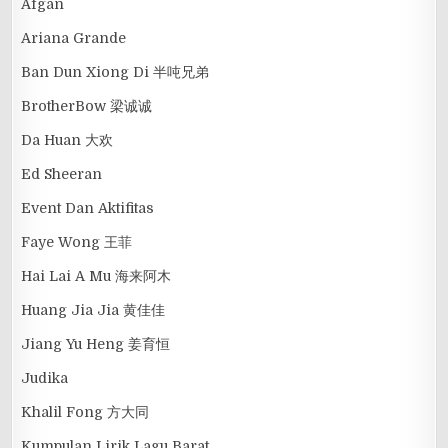
Afgan
Ariana Grande
Ban Dun Xiong Di 半吨兄弟
BrotherBow 梁诚诚
Da Huan 大欢
Ed Sheeran
Event Dan Aktifitas
Faye Wong 王菲
Hai Lai A Mu 海来阿木
Huang Jia Jia 黄佳佳
Jiang Yu Heng 姜育恒
Judika
Khalil Fong 方大同
Kumpulan Lirik Lagu Barat