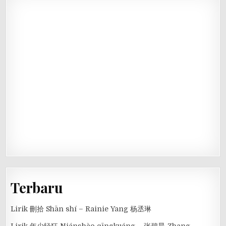
Terbaru
Lirik 刪拾 Shān shí – Rainie Yang 杨丞琳
Lirik 年少轻狂 Niánshào qīngkuáng – 张碧晨 Zhang