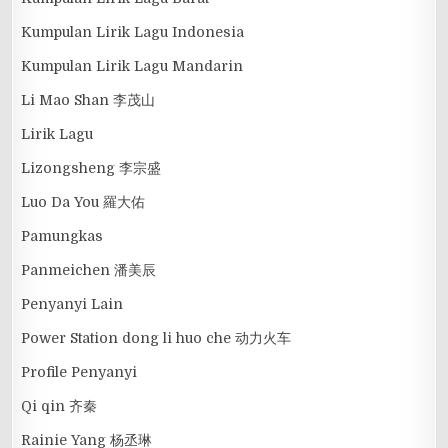
Kumpulan Lirik Lagu Indonesia
Kumpulan Lirik Lagu Mandarin
Li Mao Shan 李茂山
Lirik Lagu
Lizongsheng 李宗盛
Luo Da You 羅大佑
Pamungkas
Panmeichen 潘美辰
Penyanyi Lain
Power Station dong li huo che 动力火车
Profile Penyanyi
Qi qin 齐秦
Rainie Yang 杨丞琳