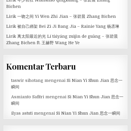
Bichen
Lirik 一吻之间 Yi Wen Zhi Jian – 张碧晨 Zhang Bichen
Lirik 被自己綁架 Bei Zi Ji Bang Jia – Rainie Yang 杨丞琳
Lirik 离太阳最近的光 Lí tàiyáng zuìjìn de guāng – 张碧晨
Zhang Bichen ft. 王赫野 Wang He Ye
Komentar Terbaru
taswir sihotang
mengenai
Si Nian Yi Shun Jian 思念一
瞬间
Asmianto Safitri
mengenai
Si Nian Yi Shun Jian 思念一
瞬间
ilyas astuti
mengenai
Si Nian Yi Shun Jian 思念一瞬间