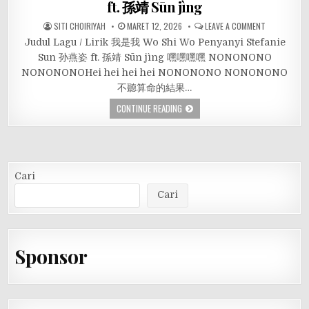
ft. 孫靖 Sūn jìng
SITI CHOIRIYAH
MARET 12, 2026
LEAVE A COMMENT
Judul Lagu / Lirik 我是我 Wo Shi Wo Penyanyi Stefanie
Sun 孙燕姿 ft. 孫靖 Sūn jìng 嘿嘿嘿嘿 NONONONO
NONONONOHei hei hei hei NONONONO NONONONO
不聽算命的結果…
CONTINUE READING
Cari
Cari
Sponsor