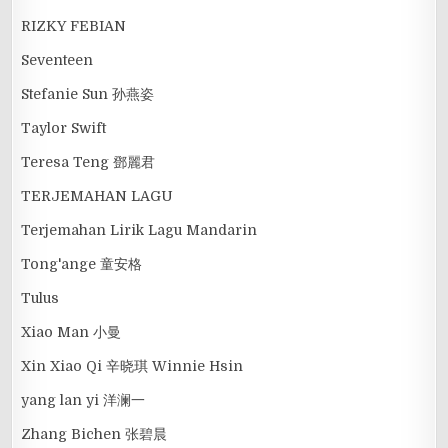
RIZKY FEBIAN
Seventeen
Stefanie Sun 孙燕姿
Taylor Swift
Teresa Teng 鄧麗君
TERJEMAHAN LAGU
Terjemahan Lirik Lagu Mandarin
Tong'ange 童安格
Tulus
Xiao Man 小曼
Xin Xiao Qi 辛晓琪 Winnie Hsin
yang lan yi 洋澜一
Zhang Bichen 张碧晨