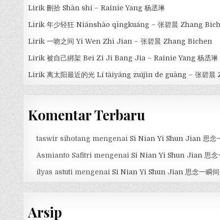
Lirik 刪拾 Shān shí – Rainie Yang 杨丞琳
Lirik 年少轻狂 Niánshào qīngkuáng – 张碧晨 Zhang Bic
Lirik 一吻之间 Yi Wen Zhi Jian – 张碧晨 Zhang Bichen
Lirik 被自己綁架 Bei Zi Ji Bang Jia – Rainie Yang 杨丞琳
Lirik 离太阳最近的光 Lí tàiyáng zuìjìn de guāng – 张碧晨 
Komentar Terbaru
taswir sihotang
mengenai
Si Nian Yi Shun Jian 
Asmianto Safitri
mengenai
Si Nian Yi Shun Jian 
ilyas astuti
mengenai
Si Nian Yi Shun Jian 思念一瞬间
Arsip