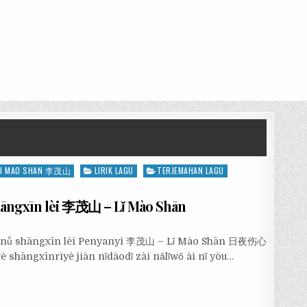
LI MAO SHAN 李茂山
LIRIK LAGU
TERJEMAHAN LAGU
ngxīn lèi 李茂山 – Lǐ Mào Shān
ǔnǚ shāngxīn lèi Penyanyi 李茂山 – Lǐ Mào Shān 日夜伤心
īnrìyè jiàn nǐdàodǐ zài nǎlǐwǒ ài nǐ yòu…