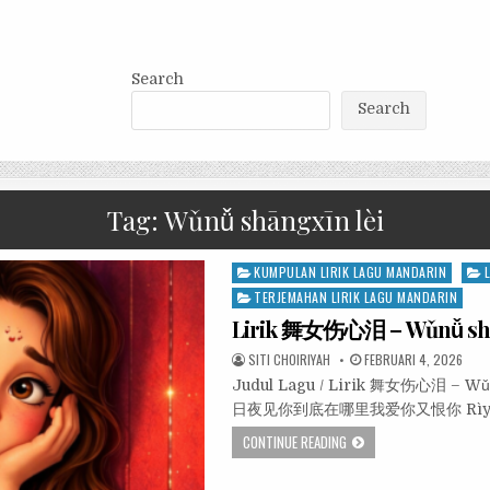
Search
Search
Tag:
Wǔnǚ shāngxīn lèi
Posted
KUMPULAN LIRIK LAGU MANDARIN
in
TERJEMAHAN LIRIK LAGU MANDARIN
Lirik 舞女伤心泪 – Wǔnǚ shā
SITI CHOIRIYAH
FEBRUARI 4, 2026
Judul Lagu / Lirik 舞女伤心泪 – W
日夜见你到底在哪里我爱你又恨你 Rìyè shāngx
CONTINUE READING